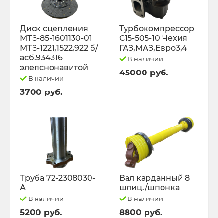
Диск сцепления
Турбокомпрессор
МТЗ-85-1601130-01
С15-505-10 Чехия
МТЗ-1221,1522,922 б/
ГАЗ,МАЗ,Евро3,4
асб.934316
В наличии
элепснонавитой
45000 руб.
В наличии
3700 руб.
Труба 72-2308030-
Вал карданный 8
А
шлиц./шпонка
В наличии
В наличии
5200 руб.
8800 руб.