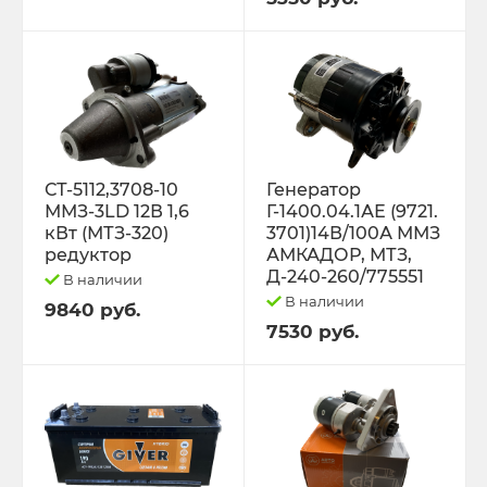
Трактор К-701 К-744 К-702
Трактор МТЗ-1221 1522 1523 1025 2022.3
Д-260
Трактор МТЗ-320
СТ-5112,3708-10
Генератор
ММЗ-3LD 12В 1,6
Г-1400.04.1АЕ (9721.
кВт (МТЗ-320)
3701)14В/100А ММЗ
Трактор МТЗ-82 Д-243 Д-245
редуктор
АМКАДОР, МТЗ,
Д-240-260/775551
В наличии
Трактор Т-130,170
В наличии
9840 руб.
7530 руб.
Трактор Т-150 СМД-60 СМД-31
Трактор Т-25,Т-16 Т-30 Т-45 Т-2048
Трактор Т-40, ЛТЗ-55/60 (Д-144)