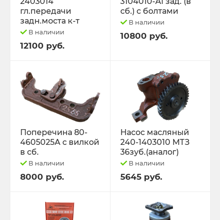
2403014
3104010-А1 зад. (в
гл.передачи
сб.) с болтами
задн.моста к-т
В наличии
В наличии
10800 руб.
12100 руб.
Поперечина 80-
Насос масляный
4605025А с вилкой
240-1403010 МТЗ
в сб.
36зуб.(аналог)
В наличии
В наличии
8000 руб.
5645 руб.