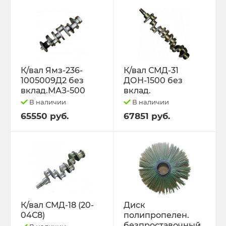
К/вал Ямз-236-
К/вал СМД-31
1005009Д2 без
ДОН-1500 без
вклад.МАЗ-500
вклад.
В наличии
В наличии
65550 руб.
67851 руб.
К/вал СМД-18 (20-
Диск
04С8)
полипропелен.
безпроставочный