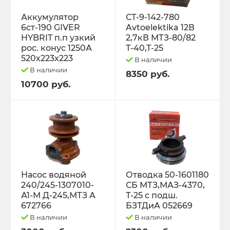
Трактор Т-70С
Аккумулятор
СТ-9-142-780
6ст-190 GIVER
Avtoelektika 12В
HYBRIT п.п узкий
2,7кВ МТЗ-80/82
Трактор ЮМЗ-6
рос. конус 1250А
Т-40,Т-25
520х223х223
В наличии
ТУРБОКОМПРЕССОРЫ
В наличии
8350 руб.
10700 руб.
ФИЛЬТРА
ФОРС., ПЛУНЖ. ПАРА ,КЛАП. ПАРА,
ПОМПЫ, НАСОС ПОДКА
ЭЛЕКТРООБОРУДОВАНИЕ
Насос водяной
Отводка 50-1601180
240/245-1307010-
СБ МТЗ,МАЗ-4370,
ЭО-3323, ЭО-2621 ПЭА-1 ТО-49,702,
А1-М Д-245,МТЗ А
Т-25 с подш.
ЕК-12,14, ДЭК-251
672766
БЗТДиА 052669
В наличии
В наличии