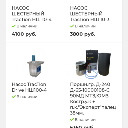
РЕМНИ
НАСОС
НАСОС
ШЕСТЕРНЫЙ
ШЕСТЕРНЫЙ
Свободный код
TracTion НШ 10-4
TracTion НШ 10-3
В наличии
В наличии
СЕЛЬХОЗ-МАШИНЫ
4100 руб.
3800 руб.
Спецпредложения
СТЁКЛА
ТО-49 , ТО-30. ТО-28
Насос TracTion
Поршн.гр. Д-240
Drive НШ100-4
Д-65-10000108-С
ТОПЛИВОПРОВОДЫ.
90МД МТЗ,ЮМЗ
В наличии
Костр.у.к +
Трактор ДТ-175 (ВОЛГАРЬ). ВТ-100
п.к."Эксперт"палец
38мм.
В наличии
Трактор ДТ-75,Т-4,ТДТ-55 дв.А-41/01,
Д-440,СМД-18
5350 руб.