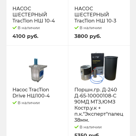
РЕМНИ
НАСОС
НАСОС
ШЕСТЕРНЫЙ
ШЕСТЕРНЫЙ
Свободный код
TracTion НШ 10-4
TracTion НШ 10-3
В наличии
В наличии
СЕЛЬХОЗ-МАШИНЫ
4100 руб.
3800 руб.
Спецпредложения
СТЁКЛА
ТО-49 , ТО-30. ТО-28
Насос TracTion
Поршн.гр. Д-240
Drive НШ100-4
Д-65-10000108-С
ТОПЛИВОПРОВОДЫ.
90МД МТЗ,ЮМЗ
В наличии
Костр.у.к +
Трактор ДТ-175 (ВОЛГАРЬ). ВТ-100
п.к."Эксперт"палец
38мм.
В наличии
Трактор ДТ-75,Т-4,ТДТ-55 дв.А-41/01,
Д-440,СМД-18
5350 руб.