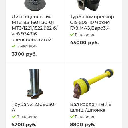
Диск сцепления
Турбокомпрессор
МТЗ-85-1601130-01
С15-505-10 Чехия
МТЗ-1221,1522,922 б/
ГАЗ,МАЗ,Евро3,4
асб.934316
В наличии
элепснонавитой
45000 руб.
В наличии
3700 руб.
Труба 72-2308030-
Вал карданный 8
А
шлиц./шпонка
В наличии
В наличии
5200 руб.
8800 руб.