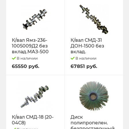
К/вал Ямз-236-
К/вал СМД-31
1005009Д2 без
ДОН-1500 без
вклад.МАЗ-500
вклад.
В наличии
В наличии
65550 руб.
67851 руб.
К/вал СМД-18 (20-
Диск
04С8)
полипропелен.
безпроставочный