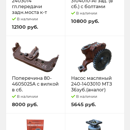
2403014
3104010-А1 зад. (в
гл.передачи
сб.) с болтами
задн.моста к-т
В наличии
В наличии
10800 руб.
12100 руб.
Поперечина 80-
Насос масляный
4605025А с вилкой
240-1403010 МТЗ
в сб.
36зуб.(аналог)
В наличии
В наличии
8000 руб.
5645 руб.