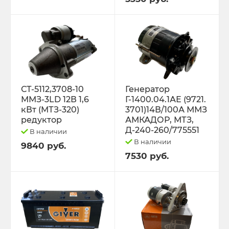
Трактор К-701 К-744 К-702
Трактор МТЗ-1221 1522 1523 1025 2022.3
Д-260
Трактор МТЗ-320
СТ-5112,3708-10
Генератор
ММЗ-3LD 12В 1,6
Г-1400.04.1АЕ (9721.
кВт (МТЗ-320)
3701)14В/100А ММЗ
Трактор МТЗ-82 Д-243 Д-245
редуктор
АМКАДОР, МТЗ,
Д-240-260/775551
В наличии
Трактор Т-130,170
В наличии
9840 руб.
7530 руб.
Трактор Т-150 СМД-60 СМД-31
Трактор Т-25,Т-16 Т-30 Т-45 Т-2048
Трактор Т-40, ЛТЗ-55/60 (Д-144)