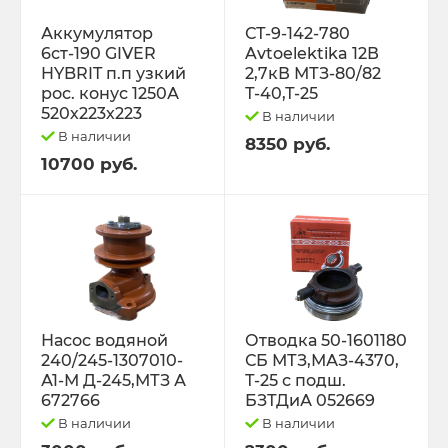
Трактор Т-70С
Аккумулятор
СТ-9-142-780
6ст-190 GIVER
Avtoelektika 12В
HYBRIT п.п узкий
2,7кВ МТЗ-80/82
Трактор ЮМЗ-6
рос. конус 1250А
Т-40,Т-25
520х223х223
В наличии
ТУРБОКОМПРЕССОРЫ
В наличии
8350 руб.
10700 руб.
ФИЛЬТРА
ФОРС., ПЛУНЖ. ПАРА ,КЛАП. ПАРА,
ПОМПЫ, НАСОС ПОДКА
ЭЛЕКТРООБОРУДОВАНИЕ
Насос водяной
Отводка 50-1601180
240/245-1307010-
СБ МТЗ,МАЗ-4370,
ЭО-3323, ЭО-2621 ПЭА-1 ТО-49,702,
А1-М Д-245,МТЗ А
Т-25 с подш.
ЕК-12,14, ДЭК-251
672766
БЗТДиА 052669
В наличии
В наличии