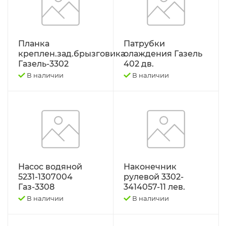
Трактор Т-70С
Трактор ЮМЗ-6
Планка
Патрубки
креплен.зад.брызговика
олаждения Газель
Газель-3302
402 дв.
ТУРБОКОМПРЕССОРЫ
В наличии
В наличии
ФИЛЬТРА
ФОРС., ПЛУНЖ. ПАРА ,КЛАП. ПАРА,
ПОМПЫ, НАСОС ПОДКА
ЭЛЕКТРООБОРУДОВАНИЕ
Насос водяной
Наконечник
5231-1307004
рулевой 3302-
ЭО-3323, ЭО-2621 ПЭА-1 ТО-49,702,
Газ-3308
3414057-11 лев.
ЕК-12,14, ДЭК-251
В наличии
В наличии