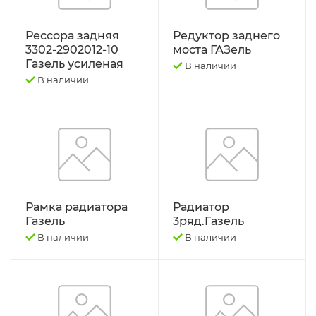
РЕМНИ
Рессора задняя
Редуктор заднего
Свободный код
3302-2902012-10
моста ГАЗель
Газель усиленая
В наличии
СЕЛЬХОЗ-МАШИНЫ
В наличии
Спецпредложения
СТЁКЛА
ТО-49 , ТО-30. ТО-28
Рамка радиатора
Радиатор
Газель
3ряд.Газель
ТОПЛИВОПРОВОДЫ.
В наличии
В наличии
Трактор ДТ-175 (ВОЛГАРЬ). ВТ-100
Трактор ДТ-75,Т-4,ТДТ-55 дв.А-41/01,
Д-440,СМД-18