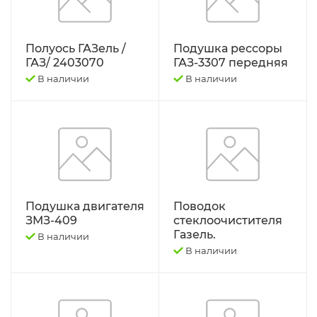
Трактор К-701 К-744 К-702
Полуось ГАЗель /
Подушка рессоры
ГАЗ/ 2403070
ГАЗ-3307 передняя
Трактор МТЗ-1221 1522 1523 1025 2022.3
В наличии
В наличии
Д-260
Трактор МТЗ-320
Трактор МТЗ-82 Д-243 Д-245
Трактор Т-130,170
Подушка двигателя
Поводок
ЗМЗ-409
стеклоочистителя
Трактор Т-150 СМД-60 СМД-31
Газель.
В наличии
В наличии
Трактор Т-25,Т-16 Т-30 Т-45 Т-2048
Трактор Т-40, ЛТЗ-55/60 (Д-144)