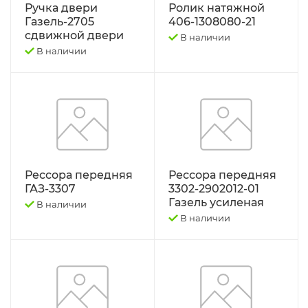
ПРИЦЕПЫ
ТО-28
Ручка двери
Ролик натяжной
Газель-2705
406-1308080-21
ПРОКЛАДКИ ГОЛОВКИ БЛОКА
сдвижной двери
ТО-49
В наличии
В наличии
ПРОЧЕЕ, ИМПОРТ.
ЭЛКОНТ НАБОРЫ
ПУСКАЧИ,РЕДУКТОРА.
ЭО-2621 2626 3323 ЕК-14/18
РАДИАТОРЫ ОХЛАЖДЕНИЯ
ЮМЗ-6
Рессора передняя
Рессора передняя
РАСПРЕДЕЛИТЕЛИ
ЯМЗ-236,238,240
ГАЗ-3307
3302-2902012-01
Газель усиленая
В наличии
РАСПЫЛИТЕЛИ,шайбы медные.
ЯМЗ-236.238.240 Ярославль.
В наличии
РЕЗИНА,диски.
РЕМКОМПЛЕКТЫ