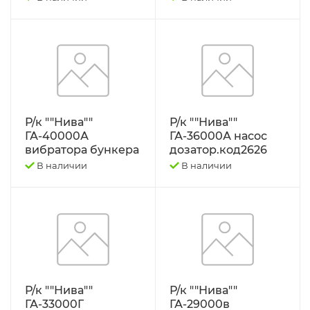
НАСОСЫ ТОПЛИВНЫЕ
Т-130 Т-170
Насосы шестеренные TracTion®
Т-150
ОТОПИТЕЛЬНЫЕ УСТАНОВКИ
Т-40 Т-25 ЛТЗ
Р/к ""Нива""
Р/к ""Нива""
ПОДШИПНИКИ
Т-70
ГА-40000А
ГА-36000А насос
вибратора бункера
дозатор.код2626
В наличии
В наличии
ПОРШНЕВЫЕ ГРУППЫ
ТДТ-55
ПОРШНЕВЫЕ ПАЛЬЦЫ,
ТКР
СТОПОРНЫЕ КОЛЬЦА
ТНВД
ПОРШНЕВЫЕ,УПЛОТНИТЕЛЬНЫЕ
КОЛЬЦА.
ТО-18 Б ТО-18А
Р/к ""Нива""
Р/к ""Нива""
ГА-33000Г
ГА-29000в