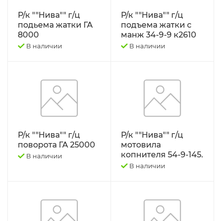
РЕМНИ
Р/к ""Нива"" г/ц
Р/к ""Нива"" г/ц
подьема жатки ГА
подъема жатки с
Свободный код
8000
манж 34-9-9 к2610
В наличии
В наличии
СЕЛЬХОЗ-МАШИНЫ
Спецпредложения
СТЁКЛА
ТО-49 , ТО-30. ТО-28
Р/к ""Нива"" г/ц
Р/к ""Нива"" г/ц
поворота ГА 25000
мотовила
копнителя 54-9-145.
В наличии
ТОПЛИВОПРОВОДЫ.
В наличии
Трактор ДТ-175 (ВОЛГАРЬ). ВТ-100
Трактор ДТ-75,Т-4,ТДТ-55 дв.А-41/01,
Д-440,СМД-18