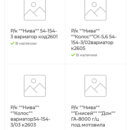
Трактор Т-70С
Трактор ЮМЗ-6
Р/к ""Нива"" 54-154-
Р/к ""Нива""
3 вариатор код2601
""Колос""СК-5,6 54-
ТУРБОКОМПРЕССОРЫ
154-3/02вариатор
В наличии
к2605
ФИЛЬТРА
В наличии
ФОРС., ПЛУНЖ. ПАРА ,КЛАП. ПАРА,
ПОМПЫ, НАСОС ПОДКА
ЭЛЕКТРООБОРУДОВАНИЕ
ЭО-3323, ЭО-2621 ПЭА-1 ТО-49,702,
Р/к ""Нива""
Р/к ""Нива""
ЕК-12,14, ДЭК-251
""Колос""
""Енисей"" ""Дон""
вариатор54-154-
ГА-8000 г/ц
3/03 к2603
под.мотовила