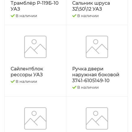
Трамблёр Р-119Б-10
Сальник шруса
РЕМНИ
УАЗ
32\50\12 УАЗ
В наличии
В наличии
Свободный код
СЕЛЬХОЗ-МАШИНЫ
Спецпредложения
СТЁКЛА
Сайлентблок
Ручка двери
рессоры УАЗ
наружная боковой
ТО-49 , ТО-30. ТО-28
3741-6105149-10
В наличии
В наличии
ТОПЛИВОПРОВОДЫ.
Трактор ДТ-175 (ВОЛГАРЬ). ВТ-100
Трактор ДТ-75,Т-4,ТДТ-55 дв.А-41/01,
Д-440,СМД-18