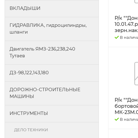
ВКЛАДЫШИ
Р/к ""До
10.01.47.
ГИДРАВЛИКА, гидроцилиндры,
зерн.нак
шланги
В налич
Двигатель ЯМЗ-236,238,240
Тутаев
ДЗ-98,122,143,180
ДОРОЖНО-СТРОИТЕЛЬНЫЕ
МАШИНЫ
Р/к ""До
бортово
МК-23М.
ИНСТРУМЕНТЫ
В налич
ДЕЛО ТЕХНИКИ