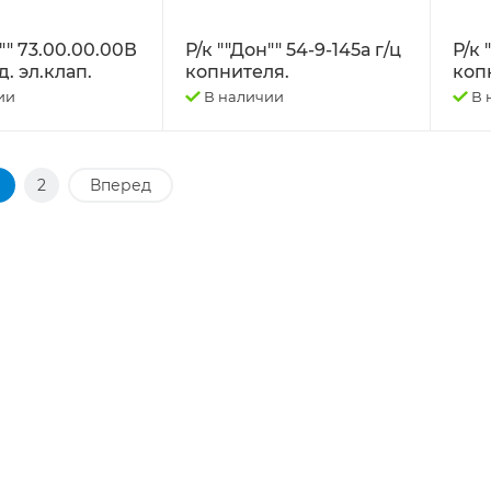
"" 73.00.00.00В
Р/к ""Дон"" 54-9-145а г/ц
Р/к 
. эл.клап.
копнителя.
коп
ии
В наличии
В 
1
2
Вперед