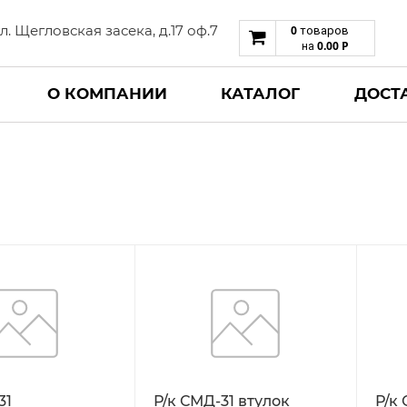
 ул. Щегловская засека, д.17 оф.7
0
товаров
0.00
Р
на
О КОМПАНИИ
КАТАЛОГ
ДОСТ
Н
31
Р/к СМД-31 втулок
Р/к