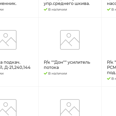
менник.
упр.среднего шкива.
нас
ии
В наличии
В 
са подкач.
Р/к ""Дон"" усилитель
Р/к 
, Д-21,240,144
потока
РСМ-
под
ии
В наличии
В 