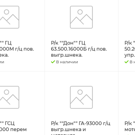
"" ГЦ
Р/к ""Дон"" ГЦ
Р/к 
6000М г/ц пов.
63.500.16000Б г/ц пов.
50.2
ека.
выгр.шнека.
упр
ии
В наличии
В 
"" ГСЦ
Р/к ""Дон"" ГА-93000 г/ц
Р/к 
16000 перем
выгр.шнека и
мот