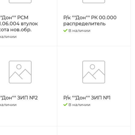
""Дон"" РСМ
Р/к ""Дон"" РК 00.000
1.06.004 втулок
распределитель
ота нов.обр.
В наличии
наличии
 ""Дон"" ЗИП №2
Р/к ""Дон"" ЗИП №1
наличии
В наличии