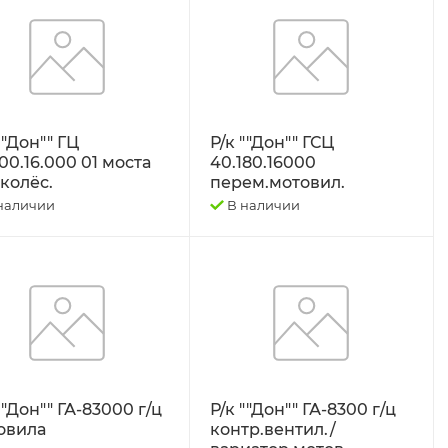
""Дон"" ГЦ
Р/к ""Дон"" ГСЦ
00.16.000 01 моста
40.180.16000
.колёс.
перем.мотовил.
наличии
В наличии
""Дон"" ГА-83000 г/ц
Р/к ""Дон"" ГА-8300 г/ц
овила
контр.вентил./