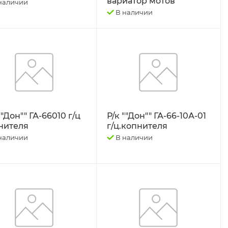
вариатор мотов
наличии
В наличии
""Дон"" ГА-66010 г/ц
Р/к ""Дон"" ГА-66-10А-01
нителя
г/ц.копнителя
наличии
В наличии