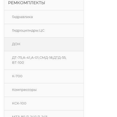
РЕМКОМПЛЕКТЫ
Гидравлика
Гидроцилндры.ЦС
ДОН
ДТ-75,А-41,А-01,СМД-18,ДТД-55,
ВТ-100
К-700
Компрессоры
КСК-100
МТЗ-80 Д-240 Д-245