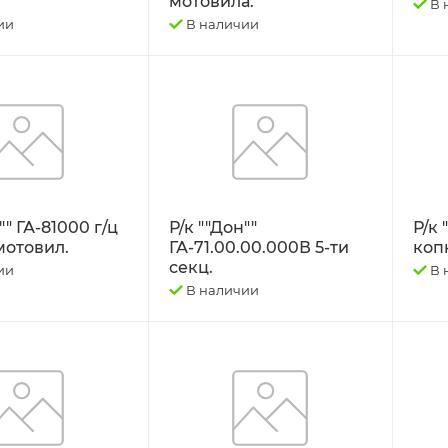
мотовила.
В 
ии
В наличии
"" ГА-81000 г/ц
Р/к ""Дон""
Р/к 
мотовил.
ГА-71.00.00.000В 5-ти
коп
секц.
ии
В 
В наличии