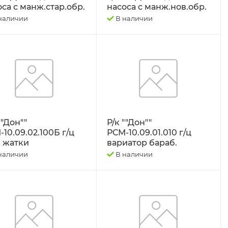
оса с манж.стар.обр.
насоса с манж.нов.обр.
наличии
В наличии
""Дон""
Р/к ""Дон""
10.09.02.100Б г/ц
РСМ-10.09.01.010 г/ц
. жатки
вариатор бараб.
наличии
В наличии