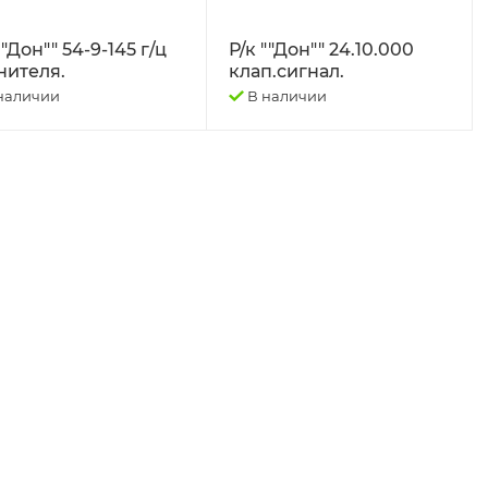
""Дон"" 54-9-145 г/ц
Р/к ""Дон"" 24.10.000
нителя.
клап.сигнал.
наличии
В наличии