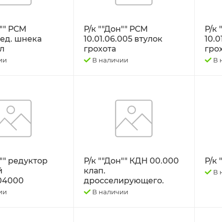
н"" РСМ
Р/к ""Дон"" РСМ
Р/к 
ред. шнека
10.01.06.005 втулок
10.0
л
грохота
грох
ии
В наличии
В 
н"" редуктор
Р/к ""Дон"" КДН 00.000
Р/к
й
клап.
В 
04000
дросселирующего.
ии
В наличии