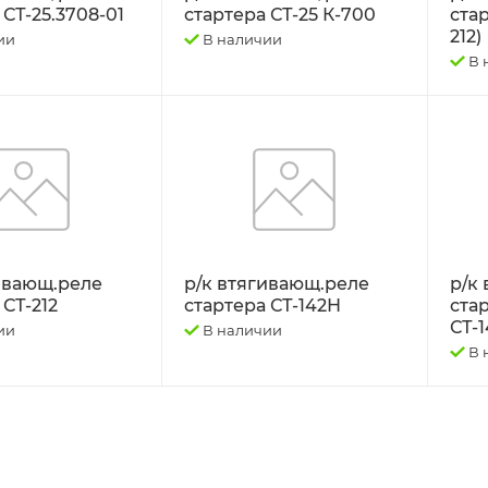
 СТ-25.3708-01
стартера СТ-25 К-700
стар
212)
ии
В наличии
В 
ивающ.реле
р/к втягивающ.реле
р/к
 СТ-212
стартера СТ-142Н
стар
СТ-
ии
В наличии
В 