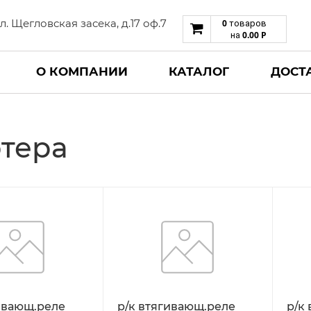
 ул. Щегловская засека, д.17 оф.7
0
товаров
0.00
Р
на
О КОМПАНИИ
КАТАЛОГ
ДОСТ
ртера
ивающ.реле
р/к втягивающ.реле
р/к