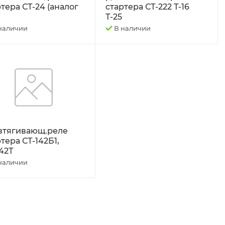
тера СТ-24 (аналог
стартера СТ-222 Т-16
Т-25
наличии
В наличии
 втягивающ.реле
тера СТ-142Б1,
142Т
наличии