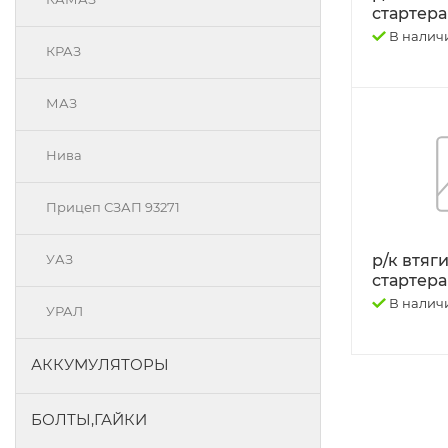
стартера
В налич
КРАЗ
МАЗ
Нива
Прицеп СЗАП 93271
р/к втяг
УАЗ
стартера
В налич
УРАЛ
АККУМУЛЯТОРЫ
БОЛТЫ,ГАЙКИ