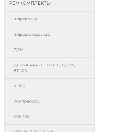
РЕМКОМПЛЕКТЫ
Гидравлика
Гидроцилндры.ЦС
ДОН
ДТ-75,А-41,А-01,СМД-18,ДТД-55,
ВТ-100
К-700
Компрессоры
КСК-100
МТЗ-80 Д-240 Д-245