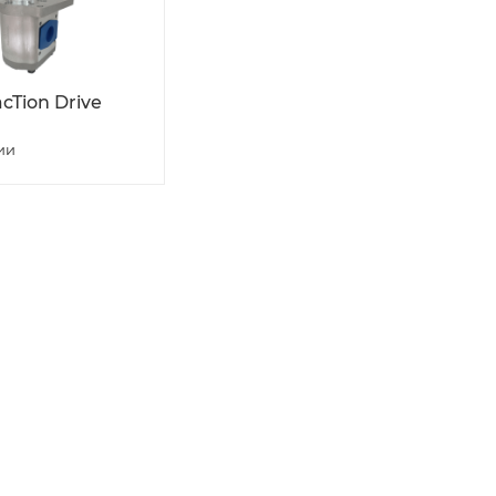
cTion Drive
ии