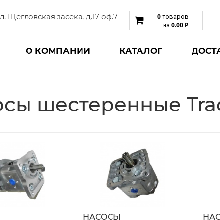
 ул. Щегловская засека, д.17 оф.7
0
товаров
0.00
Р
на
О КОМПАНИИ
КАТАЛОГ
ДОСТ
сы шестеренные Tra
Ы
НАСОСЫ
НА