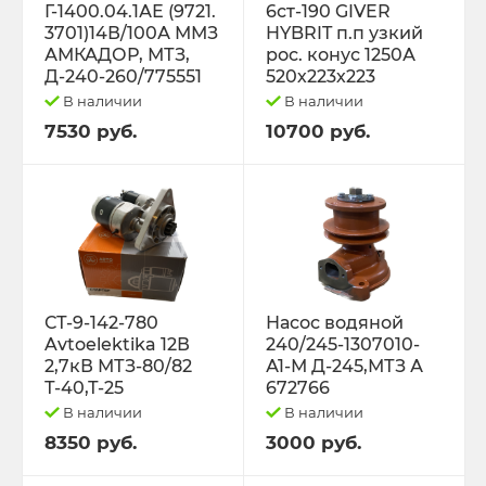
Г-1400.04.1АЕ (9721.
6ст-190 GIVER
3701)14В/100А ММЗ
HYBRIT п.п узкий
АМКАДОР, МТЗ,
рос. конус 1250А
Д-240-260/775551
520х223х223
В наличии
В наличии
7530 руб.
10700 руб.
СТ-9-142-780
Насос водяной
Avtoelektika 12В
240/245-1307010-
2,7кВ МТЗ-80/82
А1-М Д-245,МТЗ А
Т-40,Т-25
672766
В наличии
В наличии
8350 руб.
3000 руб.