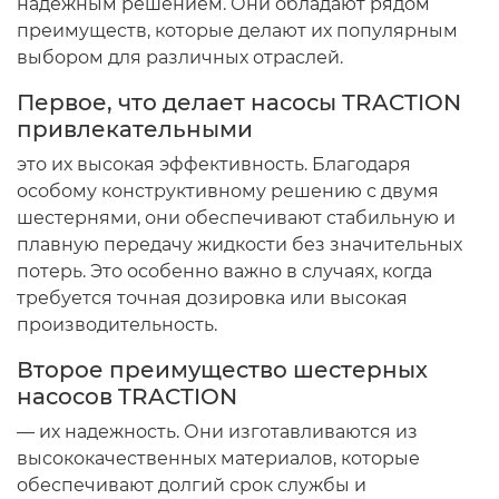
ПРИЦЕПЫ
ТО-28
надежным решением. Они обладают рядом
преимуществ, которые делают их популярным
ПРОКЛАДКИ ГОЛОВКИ БЛОКА
выбором для различных отраслей.
ТО-49
Первое, что делает насосы TRACTION
ПРОЧЕЕ, ИМПОРТ.
ЭЛКОНТ НАБОРЫ
привлекательными
это их высокая эффективность. Благодаря
ПУСКАЧИ,РЕДУКТОРА.
ЭО-2621 2626 3323 ЕК-14/18
особому конструктивному решению с двумя
шестернями, они обеспечивают стабильную и
РАДИАТОРЫ ОХЛАЖДЕНИЯ
ЮМЗ-6
плавную передачу жидкости без значительных
потерь. Это особенно важно в случаях, когда
РАСПРЕДЕЛИТЕЛИ
ЯМЗ-236,238,240
требуется точная дозировка или высокая
производительность.
РАСПЫЛИТЕЛИ,шайбы медные.
ЯМЗ-236.238.240 Ярославль.
Второе преимущество шестерных
насосов TRACTION
РЕЗИНА,диски.
— их надежность. Они изготавливаются из
РЕМКОМПЛЕКТЫ
высококачественных материалов, которые
обеспечивают долгий срок службы и