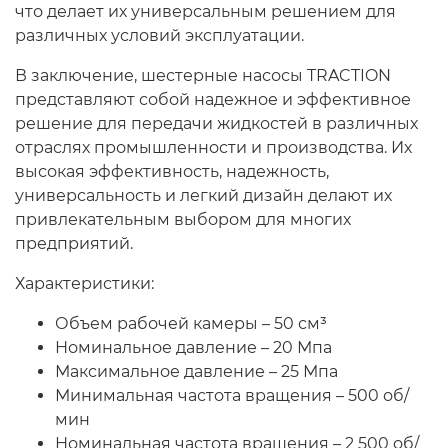
что делает их универсальным решением для
различных условий эксплуатации.
Трактор К-701 К-744 К-702
В заключение, шестерные насосы TRACTION
Трактор МТЗ-1221 1522 1523 1025 2022.3
представляют собой надежное и эффективное
Д-260
решение для передачи жидкостей в различных
отраслях промышленности и производства. Их
высокая эффективность, надежность,
Трактор МТЗ-320
универсальность и легкий дизайн делают их
привлекательным выбором для многих
Трактор МТЗ-82 Д-243 Д-245
предприятий.
Трактор Т-130,170
Характеристики:
Объем рабочей камеры – 50 см³
Трактор Т-150 СМД-60 СМД-31
Номинальное давление – 20 Мпа
Максимальное давление – 25 Мпа
Трактор Т-25,Т-16 Т-30 Т-45 Т-2048
Минимальная частота вращения – 500 об/
мин
Трактор Т-40, ЛТЗ-55/60 (Д-144)
Номинальная частота вращения – 2 500 об/