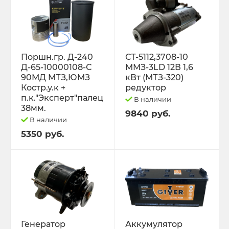
Поршн.гр. Д-240
СТ-5112,3708-10
Д-65-10000108-С
ММЗ-3LD 12В 1,6
90МД МТЗ,ЮМЗ
кВт (МТЗ-320)
Костр.у.к +
редуктор
п.к."Эксперт"палец
В наличии
38мм.
9840 руб.
В наличии
5350 руб.
Генератор
Аккумулятор