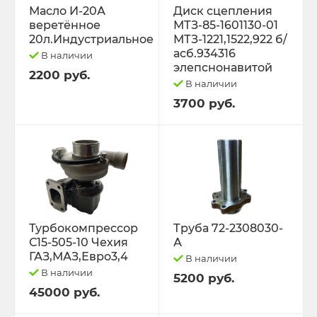
Масло И-20А
Диск сцепления
веретённое
МТЗ-85-1601130-01
20л.Индустриальное
МТЗ-1221,1522,922 б/
асб.934316
В наличии
элепснонавитой
2200 руб.
В наличии
3700 руб.
Турбокомпрессор
Труба 72-2308030-
С15-505-10 Чехия
А
ГАЗ,МАЗ,Евро3,4
В наличии
В наличии
5200 руб.
45000 руб.