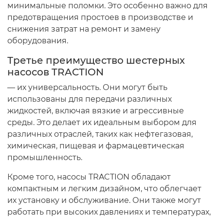
РЕМНИ
минимальные поломки. Это особенно важно для
предотвращения простоев в производстве и
снижения затрат на ремонт и замену
Свободный код
оборудования.
СЕЛЬХОЗ-МАШИНЫ
Третье преимущество шестерных
насосов TRACTION
Спецпредложения
— их универсальность. Они могут быть
использованы для передачи различных
СТЁКЛА
жидкостей, включая вязкие и агрессивные
среды. Это делает их идеальным выбором для
ТО-49 , ТО-30. ТО-28
различных отраслей, таких как нефтегазовая,
химическая, пищевая и фармацевтическая
ТОПЛИВОПРОВОДЫ.
промышленность.
Кроме того, насосы TRACTION обладают
Трактор ДТ-175 (ВОЛГАРЬ). ВТ-100
компактным и легким дизайном, что облегчает
их установку и обслуживание. Они также могут
Трактор ДТ-75,Т-4,ТДТ-55 дв.А-41/01,
работать при высоких давлениях и температурах,
Д-440,СМД-18