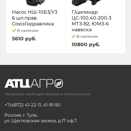
Насос НШ-10Б3/У3
Г/цилиндр
6 шл.прав.
ЦС-100.40-200-3
СоюзГидравлика
МТЗ-82, ЮМЗ-6
навеска
В наличии
В наличии
5610 руб.
10800 руб.
Запасные части для сельхоз и спецтехники
+7(4872) 41-22-11
,
41-91-90
Россия, г. Тула,
ул. Щегловская засека, д.17 оф.7