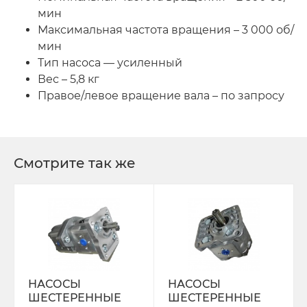
мин
Трактор Т-70С
Максимальная частота вращения – 3 000 об/
мин
Трактор ЮМЗ-6
Тип насоса — усиленный
Вес – 5,8 кг
ТУРБОКОМПРЕССОРЫ
Правое/левое вращение вала – по запросу
ФИЛЬТРА
ФОРС., ПЛУНЖ. ПАРА ,КЛАП. ПАРА,
Смотрите так же
ПОМПЫ, НАСОС ПОДКА
ЭЛЕКТРООБОРУДОВАНИЕ
ЭО-3323, ЭО-2621 ПЭА-1 ТО-49,702,
ЕК-12,14, ДЭК-251
НАСОСЫ
НАСОСЫ
ШЕСТЕРЕННЫЕ
ШЕСТЕРЕННЫЕ