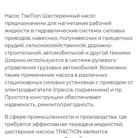
НАСОСЫ ТОПЛИВНЫЕ
Т-130 Т-170
Насос TracTion Шестеренный насос
предназначены для нагнетания рабочей
Насосы шестеренные TracTion®
Т-150
жидкости в гидравлические системы силовых
приводов, навесных, полунавесных и прицепных
ОТОПИТЕЛЬНЫЕ УСТАНОВКИ
Т-40 Т-25 ЛТЗ
орудий, сельскохозяйственной, дорожно-
строительной, автомобильной и другой техники.
Широко используются в системе рулевого
ПОДШИПНИКИ
Т-70
управления грузовых автомобилей. Возможно
также применение насоса в различных
ПОРШНЕВЫЕ ГРУППЫ
ТДТ-55
стационарных силовых установках с приводом от
электродвигателя (пресса, подъемники) и пр.
ПОРШНЕВЫЕ ПАЛЬЦЫ,
ТКР
Простота конструкции обеспечивает
СТОПОРНЫЕ КОЛЬЦА
надежность, ремонтопригодность.
ТНВД
ПОРШНЕВЫЕ,УПЛОТНИТЕЛЬНЫЕ
В сфере промышленности и производства, где
КОЛЬЦА.
ТО-18 Б ТО-18А
требуется эффективная передача жидкостей,
шестерные насосы TRACTION являются