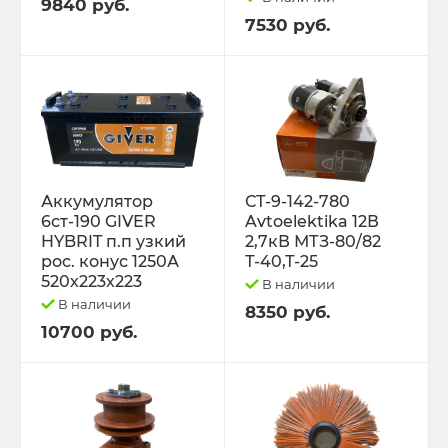
9840 руб.
7530 руб.
Трактор Т-70С
Трактор ЮМЗ-6
ТУРБОКОМПРЕССОРЫ
ФИЛЬТРА
Аккумулятор
СТ-9-142-780
6ст-190 GIVER
Avtoelektika 12В
ФОРС., ПЛУНЖ. ПАРА ,КЛАП. ПАРА,
HYBRIT п.п узкий
2,7кВ МТЗ-80/82
ПОМПЫ, НАСОС ПОДКА
рос. конус 1250А
Т-40,Т-25
520х223х223
В наличии
В наличии
ЭЛЕКТРООБОРУДОВАНИЕ
8350 руб.
10700 руб.
ЭО-3323, ЭО-2621 ПЭА-1 ТО-49,702,
ЕК-12,14, ДЭК-251