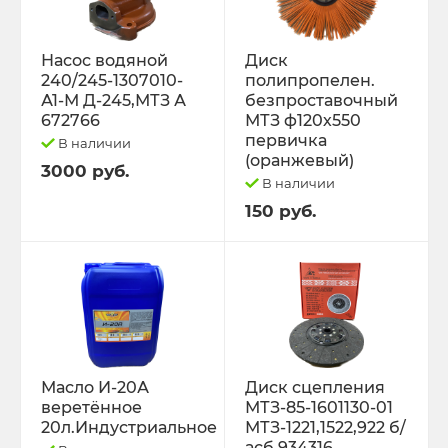
Насос водяной
Диск
240/245-1307010-
полипропелен.
А1-М Д-245,МТЗ А
безпроставочный
672766
МТЗ ф120х550
первичка
В наличии
(оранжевый)
3000 руб.
В наличии
150 руб.
Масло И-20А
Диск сцепления
веретённое
МТЗ-85-1601130-01
20л.Индустриальное
МТЗ-1221,1522,922 б/
асб.934316