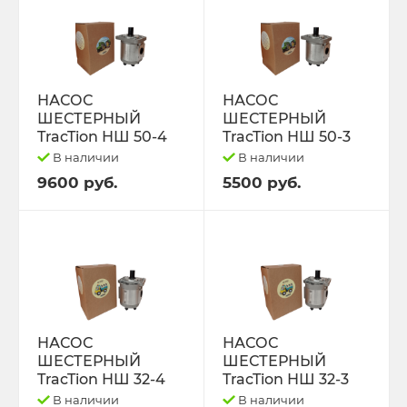
ПРИЦЕПЫ
ТО-28
ПРОКЛАДКИ ГОЛОВКИ БЛОКА
ТО-49
ПРОЧЕЕ, ИМПОРТ.
ЭЛКОНТ НАБОРЫ
НАСОС
НАСОС
ШЕСТЕРНЫЙ
ШЕСТЕРНЫЙ
TracTion НШ 50-4
TracTion НШ 50-3
ПУСКАЧИ,РЕДУКТОРА.
ЭО-2621 2626 3323 ЕК-14/18
В наличии
В наличии
9600 руб.
5500 руб.
РАДИАТОРЫ ОХЛАЖДЕНИЯ
ЮМЗ-6
РАСПРЕДЕЛИТЕЛИ
ЯМЗ-236,238,240
РАСПЫЛИТЕЛИ,шайбы медные.
ЯМЗ-236.238.240 Ярославль.
РЕЗИНА,диски.
НАСОС
НАСОС
ШЕСТЕРНЫЙ
ШЕСТЕРНЫЙ
РЕМКОМПЛЕКТЫ
TracTion НШ 32-4
TracTion НШ 32-3
В наличии
В наличии