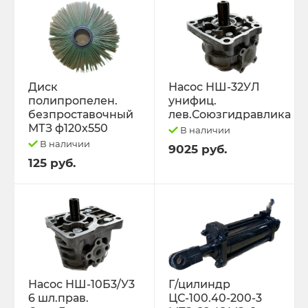
Диск
Насос НШ-32УЛ
полипропелен.
унифиц.
безпроставочный
лев.Союзгидравлика
МТЗ ф120х550
В наличии
В наличии
9025 руб.
125 руб.
Насос НШ-10Б3/У3
Г/цилиндр
6 шл.прав.
ЦС-100.40-200-3