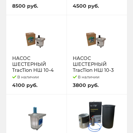
РЕМНИ
8500 руб.
4500 руб.
Свободный код
СЕЛЬХОЗ-МАШИНЫ
Спецпредложения
НАСОС
НАСОС
СТЁКЛА
ШЕСТЕРНЫЙ
ШЕСТЕРНЫЙ
TracTion НШ 10-4
TracTion НШ 10-3
В наличии
В наличии
ТО-49 , ТО-30. ТО-28
4100 руб.
3800 руб.
ТОПЛИВОПРОВОДЫ.
Трактор ДТ-175 (ВОЛГАРЬ). ВТ-100
Трактор ДТ-75,Т-4,ТДТ-55 дв.А-41/01,
Д-440,СМД-18