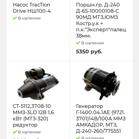
Насос TracTion
Поршн.гр. Д-240
Drive НШ100-4
Д-65-10000108-С
Трактор К-701 К-744 К-702
90МД МТЗ,ЮМЗ
В наличии
Костр.у.к +
п.к."Эксперт"палец
Трактор МТЗ-1221 1522 1523 1025 2022.3
38мм.
Д-260
В наличии
5350 руб.
Трактор МТЗ-320
Трактор МТЗ-82 Д-243 Д-245
Трактор Т-130,170
Трактор Т-150 СМД-60 СМД-31
СТ-5112,3708-10
Генератор
ММЗ-3LD 12В 1,6
Г-1400.04.1АЕ (9721.
Трактор Т-25,Т-16 Т-30 Т-45 Т-2048
кВт (МТЗ-320)
3701)14В/100А ММЗ
редуктор
АМКАДОР, МТЗ,
Д-240-260/775551
В наличии
Трактор Т-40, ЛТЗ-55/60 (Д-144)
В наличии