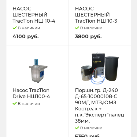
РЕМНИ
НАСОС
НАСОС
ШЕСТЕРНЫЙ
ШЕСТЕРНЫЙ
Свободный код
TracTion НШ 10-4
TracTion НШ 10-3
В наличии
В наличии
СЕЛЬХОЗ-МАШИНЫ
4100 руб.
3800 руб.
Спецпредложения
СТЁКЛА
ТО-49 , ТО-30. ТО-28
Насос TracTion
Поршн.гр. Д-240
Drive НШ100-4
Д-65-10000108-С
ТОПЛИВОПРОВОДЫ.
90МД МТЗ,ЮМЗ
В наличии
Костр.у.к +
Трактор ДТ-175 (ВОЛГАРЬ). ВТ-100
п.к."Эксперт"палец
38мм.
В наличии
Трактор ДТ-75,Т-4,ТДТ-55 дв.А-41/01,
Д-440,СМД-18
5350 руб.