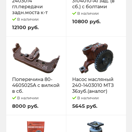
2403014
3104010-А1 зад. (в
гл.передачи
сб.) с болтами
задн.моста к-т
В наличии
В наличии
10800 руб.
12100 руб.
Поперечина 80-
Насос масляный
4605025А с вилкой
240-1403010 МТЗ
в сб.
36зуб.(аналог)
В наличии
В наличии
8000 руб.
5645 руб.