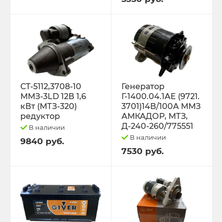
Трактор К-701 К-744 К-702
Трактор МТЗ-1221 1522 1523 1025 2022.3
Д-260
Трактор МТЗ-320
СТ-5112,3708-10
Генератор
ММЗ-3LD 12В 1,6
Г-1400.04.1АЕ (9721.
кВт (МТЗ-320)
3701)14В/100А ММЗ
Трактор МТЗ-82 Д-243 Д-245
редуктор
АМКАДОР, МТЗ,
Д-240-260/775551
В наличии
Трактор Т-130,170
В наличии
9840 руб.
7530 руб.
Трактор Т-150 СМД-60 СМД-31
Трактор Т-25,Т-16 Т-30 Т-45 Т-2048
Трактор Т-40, ЛТЗ-55/60 (Д-144)