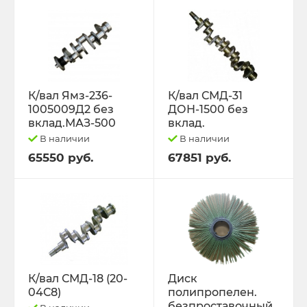
К/вал Ямз-236-
К/вал СМД-31
1005009Д2 без
ДОН-1500 без
вклад.МАЗ-500
вклад.
В наличии
В наличии
65550 руб.
67851 руб.
К/вал СМД-18 (20-
Диск
04С8)
полипропелен.
безпроставочный