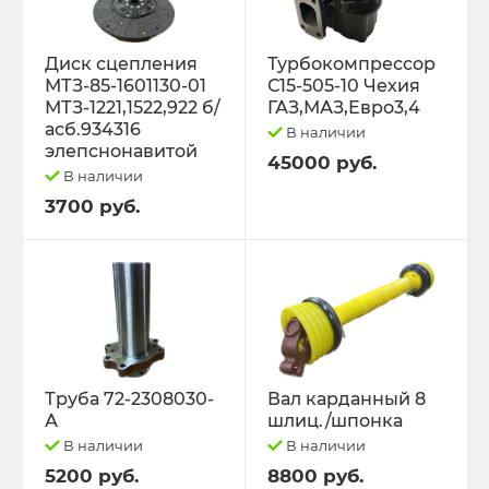
Диск сцепления
Турбокомпрессор
МТЗ-85-1601130-01
С15-505-10 Чехия
МТЗ-1221,1522,922 б/
ГАЗ,МАЗ,Евро3,4
асб.934316
В наличии
элепснонавитой
45000 руб.
В наличии
3700 руб.
Труба 72-2308030-
Вал карданный 8
А
шлиц./шпонка
В наличии
В наличии
5200 руб.
8800 руб.