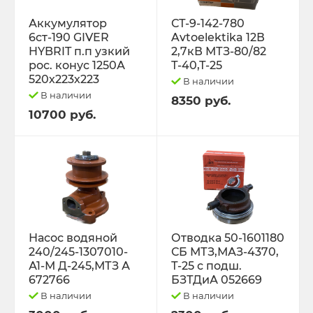
Трактор Т-70С
Аккумулятор
СТ-9-142-780
6ст-190 GIVER
Avtoelektika 12В
HYBRIT п.п узкий
2,7кВ МТЗ-80/82
Трактор ЮМЗ-6
рос. конус 1250А
Т-40,Т-25
520х223х223
В наличии
ТУРБОКОМПРЕССОРЫ
В наличии
8350 руб.
10700 руб.
ФИЛЬТРА
ФОРС., ПЛУНЖ. ПАРА ,КЛАП. ПАРА,
ПОМПЫ, НАСОС ПОДКА
ЭЛЕКТРООБОРУДОВАНИЕ
Насос водяной
Отводка 50-1601180
240/245-1307010-
СБ МТЗ,МАЗ-4370,
ЭО-3323, ЭО-2621 ПЭА-1 ТО-49,702,
А1-М Д-245,МТЗ А
Т-25 с подш.
ЕК-12,14, ДЭК-251
672766
БЗТДиА 052669
В наличии
В наличии