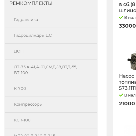
РЕМКОМПЛЕКТЫ
в сб.(8
шлицо
В на
Гидравлика
33000
Гидроцилндры.ЦС
ДОН
ДТ-75,А-41,А-01,СМД-18,ДТД-55,
ВТ-100
Насос
топли
573.111
К-700
В на
21000
Компрессоры
КСК-100
МТЗ-80 Д-240 Д-245