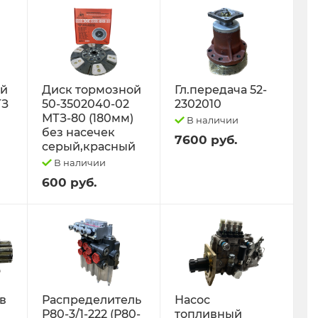
ый
Диск тормозной
Гл.передача 52-
ТЗ
50-3502040-02
2302010
МТЗ-80 (180мм)
В наличии
без насечек
7600 руб.
серый,красный
В наличии
600 руб.
 в
Распределитель
Насос
Р80-3/1-222 (Р80-
топливный