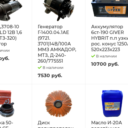
2,3708-10
Генератор
Аккумулятор
D 12В 1,6
Г-1400.04.1АЕ
6ст-190 GIVER
ТЗ-320)
(9721.
HYBRIT п.п узк
тор
3701)14В/100А
рос. конус 125
ММЗ АМКАДОР,
520х223х223
личии
МТЗ, Д-240-
В наличии
руб.
260/775551
10700 руб.
В наличии
7530 руб.
а 50-
Диск
Масло И-20А