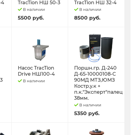
-4
TracTion НШ 50-3
TracTion НШ 32-4
В наличии
В наличии
5500 руб.
8500 руб.
Насос TracTion
Поршн.гр. Д-240
Drive НШ100-4
Д-65-10000108-С
-3
90МД МТЗ,ЮМЗ
В наличии
Костр.у.к +
п.к."Эксперт"палец
38мм.
В наличии
5350 руб.