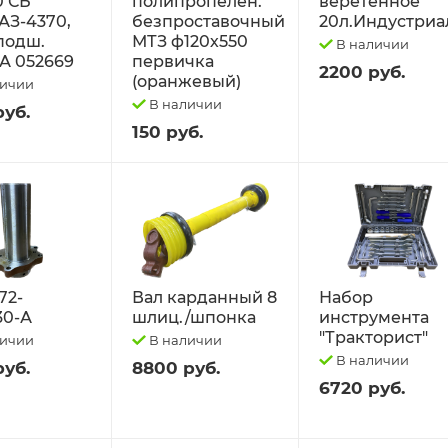
0 СБ
полипропелен.
веретённое
АЗ-4370,
безпроставочный
20л.Индустриа
 подш.
МТЗ ф120х550
В наличии
А 052669
первичка
2200 руб.
(оранжевый)
личии
В наличии
руб.
150 руб.
72-
Вал карданный 8
Набор
30-А
шлиц./шпонка
инструмента
"Тракторист"
личии
В наличии
В наличии
руб.
8800 руб.
6720 руб.