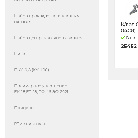
Набор прокладок к топливным
насосам
К/вал 
04С8)
В на
Набор центр. масляного фильтра
25452
Нива
ПКУ-0,8 (КУН-10)
Полимерное уплотнение
ЕК-18,ЕТ-18, ТО-49 ЭО-2621
Прицепы
РТИ двигателя