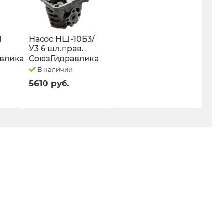
Л
Насос НШ-10Б3/
У3 6 шл.прав.
влика
СоюзГидравлика
В наличии
5610 руб.