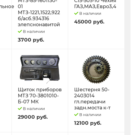
МТЗ-85-1601130-
С15-505-10 Чехия
льное
01
ГАЗ,МАЗ,Евро3,4
МТЗ-1221,1522,922
В наличии
б/асб.934316
45000 руб.
элепснонавитой
В наличии
3700 руб.
Щиток приборов
Шестерня 50-
МТЗ 70-3801010-
2403014
Б-07 МК
гл.передачи
задн.моста к-т
В наличии
В наличии
29000 руб.
12100 руб.