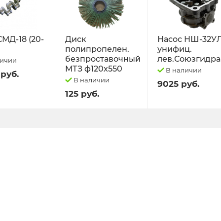
СМД-18 (20-
Диск
Насос НШ-32У
полипропелен.
унифиц.
безпроставочный
лев.Союзгидра
личии
МТЗ ф120х550
В наличии
 руб.
В наличии
9025 руб.
125 руб.