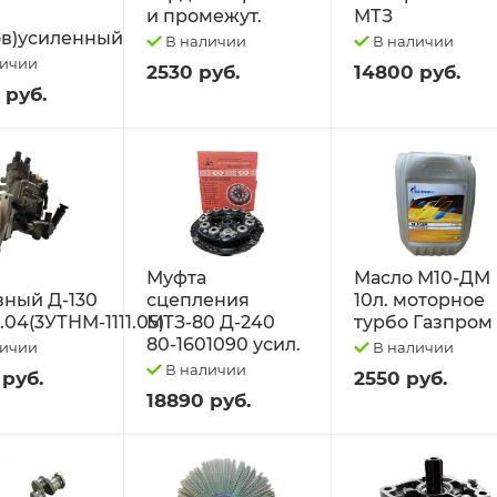
и промежут.
МТЗ
в)усиленный
В наличии
В наличии
личии
2530 руб.
14800 руб.
 руб.
Муфта
Масло М10-ДМ
вный Д-130
сцепления
10л. моторное
1.04(3УТНМ-1111.05)
МТЗ-80 Д-240
турбо Газпром
80-1601090 усил.
личии
В наличии
В наличии
 руб.
2550 руб.
18890 руб.