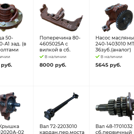
а 50-
Поперечина 80-
Насос маслян
-А1 зад. (в
4605025А с
240-1403010 М
 болтами
вилкой в сб.
36зуб.(аналог)
личии
В наличии
В наличии
 руб.
8000 руб.
5645 руб.
Крышка
Вал 72-2203010
Вал 48-1701032
02020А-02
кардан.пер.моста
сб.первичный