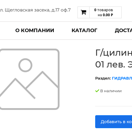
 ул. Щегловская засека, д.17 оф.7
0
товаров
0.00
Р
на
О КОМПАНИИ
КАТАЛОГ
ДОСТ
Г/цилин
01 лев. 
Раздел:
ГИДРАВЛ
В наличии
Добавить в к