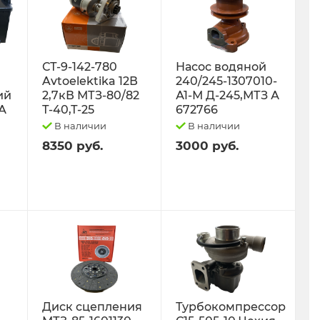
СТ-9-142-780
Насос водяной
Avtoelektika 12В
240/245-1307010-
ий
2,7кВ МТЗ-80/82
А1-М Д-245,МТЗ А
0А
Т-40,Т-25
672766
В наличии
В наличии
8350 руб.
3000 руб.
Диск сцепления
Турбокомпрессор