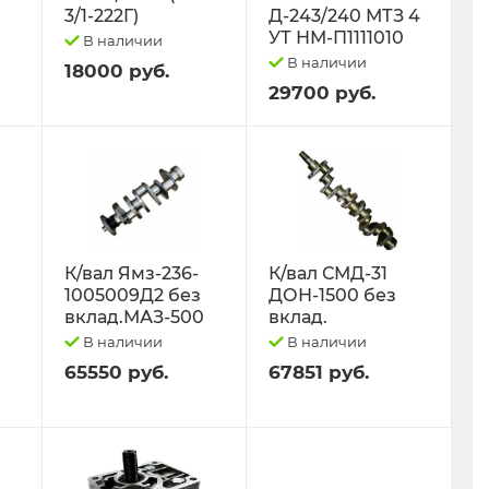
3/1-222Г)
Д-243/240 МТЗ 4
УТ НМ-П1111010
В наличии
В наличии
18000 руб.
29700 руб.
К/вал Ямз-236-
К/вал СМД-31
1005009Д2 без
ДОН-1500 без
вклад.МАЗ-500
вклад.
В наличии
В наличии
65550 руб.
67851 руб.