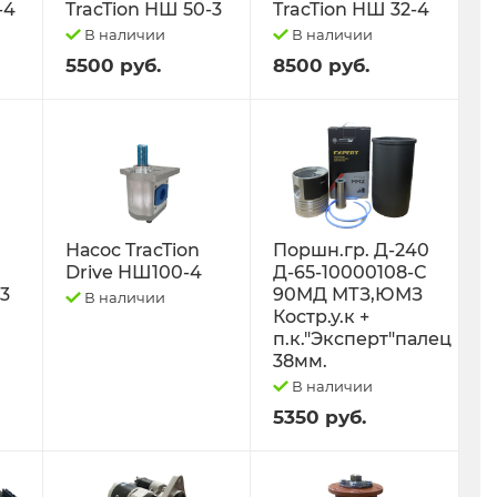
-4
TracTion НШ 50-3
TracTion НШ 32-4
В наличии
В наличии
5500 руб.
8500 руб.
Насос TracTion
Поршн.гр. Д-240
Drive НШ100-4
Д-65-10000108-С
-3
90МД МТЗ,ЮМЗ
В наличии
Костр.у.к +
п.к."Эксперт"палец
38мм.
В наличии
5350 руб.