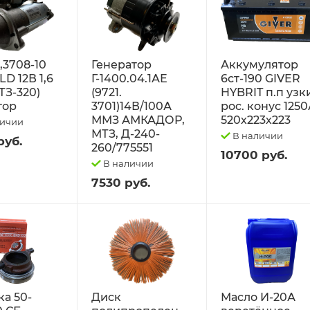
2,3708-10
Генератор
Аккумулятор
D 12В 1,6
Г-1400.04.1АЕ
6ст-190 GIVER
ТЗ-320)
(9721.
HYBRIT п.п узк
тор
3701)14В/100А
рос. конус 125
ММЗ АМКАДОР,
520х223х223
личии
МТЗ, Д-240-
В наличии
руб.
260/775551
10700 руб.
В наличии
7530 руб.
а 50-
Диск
Масло И-20А