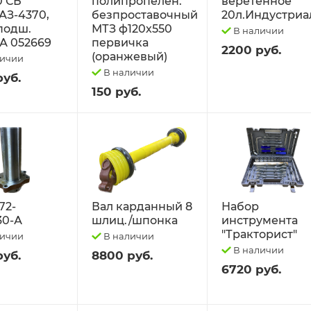
0 СБ
полипропелен.
веретённое
АЗ-4370,
безпроставочный
20л.Индустриа
 подш.
МТЗ ф120х550
В наличии
А 052669
первичка
2200 руб.
(оранжевый)
личии
В наличии
руб.
150 руб.
72-
Вал карданный 8
Набор
30-А
шлиц./шпонка
инструмента
"Тракторист"
личии
В наличии
В наличии
руб.
8800 руб.
6720 руб.