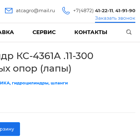
atcagro@mail.ru
+7(4872)
41-22-11
,
41-91-90
Заказать звонок
АВКА
СЕРВИС
КОНТАКТЫ
др КС-4361А .11-300
х опор (лапы)
ИКА, гидроцилиндры, шланги
орзину