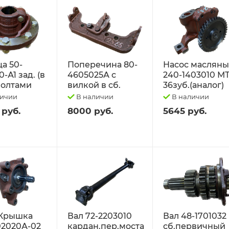
а 50-
Поперечина 80-
Насос маслян
-А1 зад. (в
4605025А с
240-1403010 М
 болтами
вилкой в сб.
36зуб.(аналог)
личии
В наличии
В наличии
 руб.
8000 руб.
5645 руб.
Крышка
Вал 72-2203010
Вал 48-1701032
02020А-02
кардан.пер.моста
сб.первичный