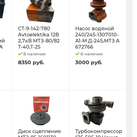
СТ-9-142-780
Насос водяной
Avtoelektika 12В
240/245-1307010-
ий
2,7кВ МТЗ-80/82
А1-М Д-245,МТЗ А
0А
Т-40,Т-25
672766
В наличии
В наличии
8350 руб.
3000 руб.
Диск сцепления
Турбокомпрессор