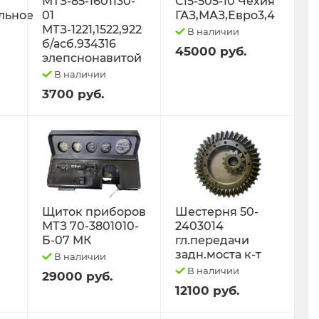
МТЗ-85-1601130-
С15-505-10 Чехия
льное
01
ГАЗ,МАЗ,Евро3,4
МТЗ-1221,1522,922
В наличии
б/асб.934316
45000 руб.
элепснонавитой
В наличии
3700 руб.
Щиток приборов
Шестерня 50-
МТЗ 70-3801010-
2403014
Б-07 МК
гл.передачи
задн.моста к-т
В наличии
В наличии
29000 руб.
12100 руб.