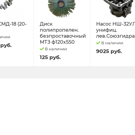
СМД-18 (20-
Диск
Насос НШ-32У
полипропелен.
унифиц.
безпроставочный
лев.Союзгидра
личии
МТЗ ф120х550
В наличии
 руб.
В наличии
9025 руб.
125 руб.