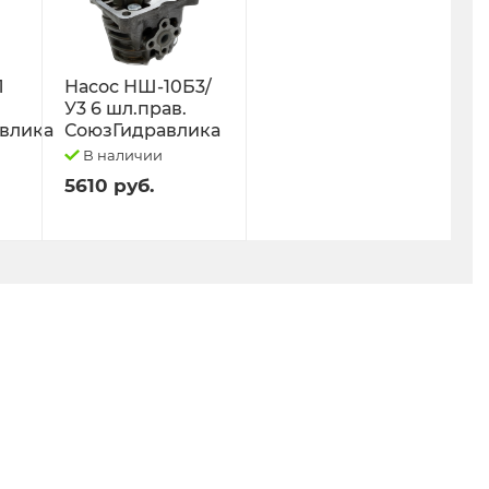
Л
Насос НШ-10Б3/
У3 6 шл.прав.
влика
СоюзГидравлика
В наличии
5610 руб.