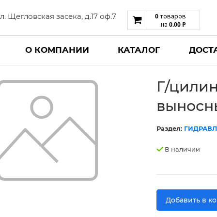
 ул. Щегловская засека, д.17 оф.7
0
товаров
0.00
Р
на
О КОМПАНИИ
КАТАЛОГ
ДОСТ
Г/цилин
выносны
Раздел:
ГИДРАВЛ
В наличии
Добавить в к