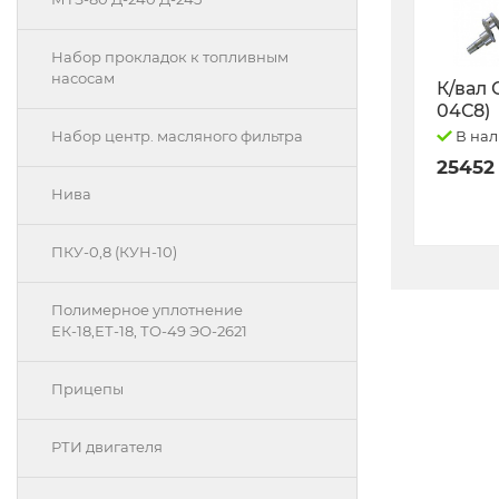
Набор прокладок к топливным
насосам
К/вал 
04С8)
В на
Набор центр. масляного фильтра
25452
Нива
ПКУ-0,8 (КУН-10)
Полимерное уплотнение
ЕК-18,ЕТ-18, ТО-49 ЭО-2621
Прицепы
РТИ двигателя