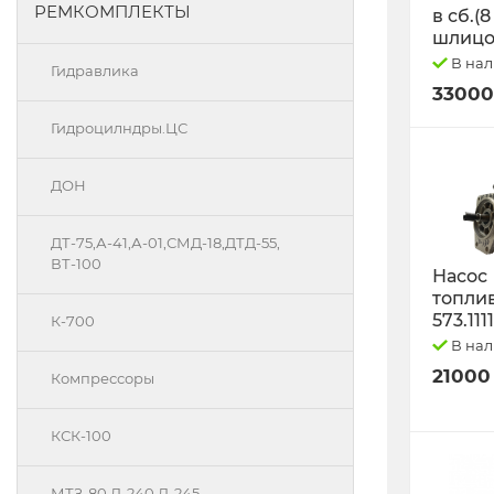
РЕМКОМПЛЕКТЫ
в сб.(8
шлицо
В на
Гидравлика
33000
Гидроцилндры.ЦС
ДОН
ДТ-75,А-41,А-01,СМД-18,ДТД-55,
ВТ-100
Насос
топли
573.111
К-700
В на
21000
Компрессоры
КСК-100
МТЗ-80 Д-240 Д-245