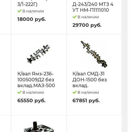
3/1-222Г)
Д-243/240 МТЗ 4
УТ НМ-П1111010
В наличии
В наличии
18000 руб.
29700 руб.
К/вал Ямз-236-
К/вал СМД-31
1005009Д2 без
ДОН-1500 без
вклад.МАЗ-500
вклад.
В наличии
В наличии
65550 руб.
67851 руб.