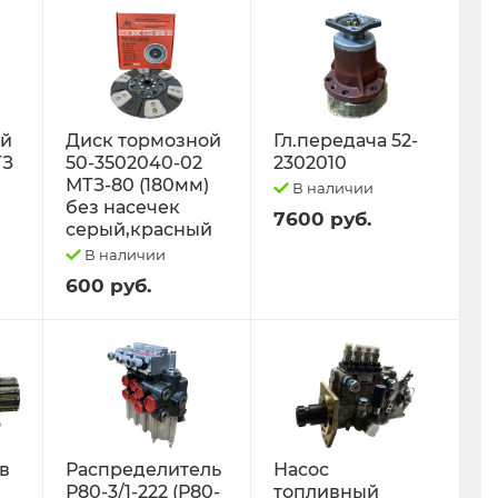
ый
Диск тормозной
Гл.передача 52-
ТЗ
50-3502040-02
2302010
МТЗ-80 (180мм)
В наличии
без насечек
7600 руб.
серый,красный
В наличии
600 руб.
 в
Распределитель
Насос
Р80-3/1-222 (Р80-
топливный