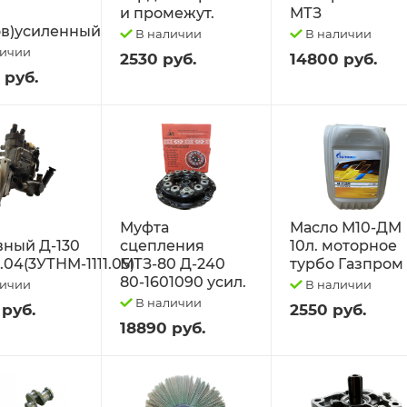
и промежут.
МТЗ
в)усиленный
В наличии
В наличии
личии
2530 руб.
14800 руб.
 руб.
Муфта
Масло М10-ДМ
вный Д-130
сцепления
10л. моторное
1.04(3УТНМ-1111.05)
МТЗ-80 Д-240
турбо Газпром
80-1601090 усил.
личии
В наличии
В наличии
 руб.
2550 руб.
18890 руб.