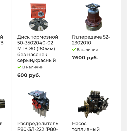
ый
Диск тормозной
Гл.передача 52-
ТЗ
50-3502040-02
2302010
МТЗ-80 (180мм)
В наличии
без насечек
7600 руб.
серый,красный
В наличии
600 руб.
 в
Распределитель
Насос
Р80-3/1-222 (Р80-
топливный