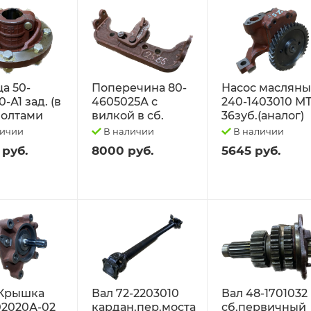
а 50-
Поперечина 80-
Насос маслян
-А1 зад. (в
4605025А с
240-1403010 М
 болтами
вилкой в сб.
36зуб.(аналог)
личии
В наличии
В наличии
 руб.
8000 руб.
5645 руб.
Крышка
Вал 72-2203010
Вал 48-1701032
02020А-02
кардан.пер.моста
сб.первичный