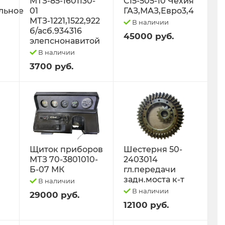
МТЗ-85-1601130-
С15-505-10 Чехия
льное
01
ГАЗ,МАЗ,Евро3,4
МТЗ-1221,1522,922
В наличии
б/асб.934316
45000 руб.
элепснонавитой
В наличии
3700 руб.
Щиток приборов
Шестерня 50-
МТЗ 70-3801010-
2403014
Б-07 МК
гл.передачи
задн.моста к-т
В наличии
В наличии
29000 руб.
12100 руб.