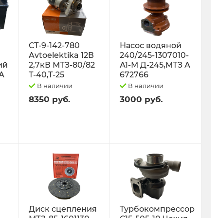
СТ-9-142-780
Насос водяной
Avtoelektika 12В
240/245-1307010-
ий
2,7кВ МТЗ-80/82
А1-М Д-245,МТЗ А
0А
Т-40,Т-25
672766
В наличии
В наличии
8350 руб.
3000 руб.
Диск сцепления
Турбокомпрессор