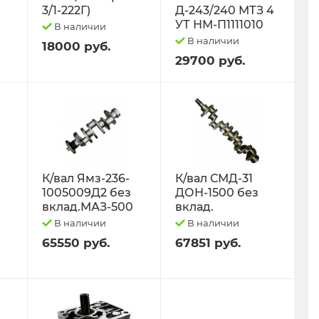
3/1-222Г)
Д-243/240 МТЗ 4
УТ НМ-П1111010
В наличии
В наличии
18000 руб.
29700 руб.
К/вал Ямз-236-
К/вал СМД-31
1005009Д2 без
ДОН-1500 без
вклад.МАЗ-500
вклад.
В наличии
В наличии
65550 руб.
67851 руб.