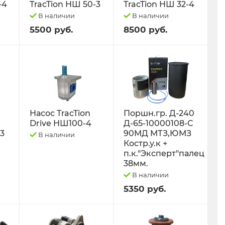
-4
TracTion НШ 50-3
TracTion НШ 32-4
В наличии
В наличии
5500 руб.
8500 руб.
Насос TracTion
Поршн.гр. Д-240
Drive НШ100-4
Д-65-10000108-С
-3
90МД МТЗ,ЮМЗ
В наличии
Костр.у.к +
п.к."Эксперт"палец
38мм.
В наличии
5350 руб.