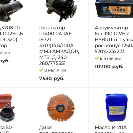
2,3708-10
Генератор
Аккумулятор
D 12В 1,6
Г-1400.04.1АЕ
6ст-190 GIVER
ТЗ-320)
(9721.
HYBRIT п.п узк
тор
3701)14В/100А
рос. конус 125
ММЗ АМКАДОР,
520х223х223
личии
МТЗ, Д-240-
В наличии
руб.
260/775551
10700 руб.
В наличии
7530 руб.
а 50-
Диск
Масло И-20А