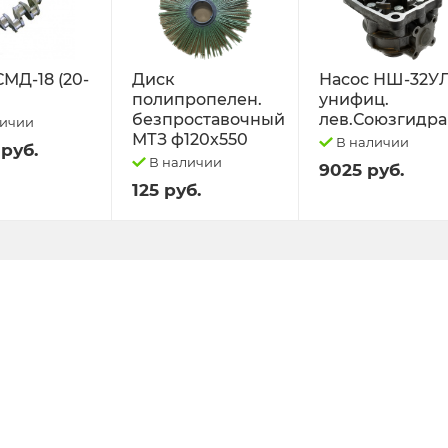
СМД-18 (20-
Диск
Насос НШ-32У
полипропелен.
унифиц.
безпроставочный
лев.Союзгидра
личии
МТЗ ф120х550
В наличии
 руб.
В наличии
9025 руб.
125 руб.