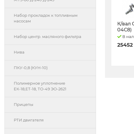
Набор прокладок к топливным
насосам
К/вал 
04С8)
В на
Набор центр. масляного фильтра
25452
Нива
ПКУ-0,8 (КУН-10)
Полимерное уплотнение
ЕК-18,ЕТ-18, ТО-49 ЭО-2621
Прицепы
РТИ двигателя