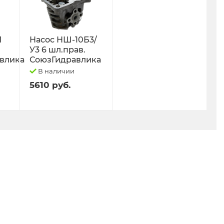
Л
Насос НШ-10Б3/
У3 6 шл.прав.
влика
СоюзГидравлика
В наличии
5610 руб.