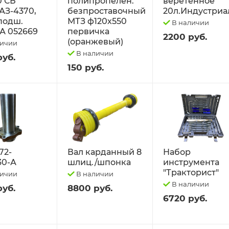
0 СБ
полипропелен.
веретённое
АЗ-4370,
безпроставочный
20л.Индустриа
 подш.
МТЗ ф120х550
В наличии
А 052669
первичка
2200 руб.
(оранжевый)
личии
В наличии
руб.
150 руб.
72-
Вал карданный 8
Набор
30-А
шлиц./шпонка
инструмента
"Тракторист"
личии
В наличии
В наличии
руб.
8800 руб.
6720 руб.