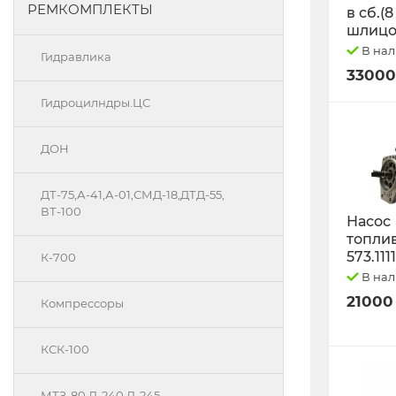
РЕМКОМПЛЕКТЫ
в сб.(8
шлицо
В на
Гидравлика
33000
Гидроцилндры.ЦС
ДОН
ДТ-75,А-41,А-01,СМД-18,ДТД-55,
ВТ-100
Насос
топли
573.111
К-700
В на
21000
Компрессоры
КСК-100
МТЗ-80 Д-240 Д-245