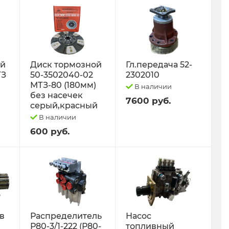
ый
Диск тормозной
Гл.передача 52-
ТЗ
50-3502040-02
2302010
МТЗ-80 (180мм)
В наличии
без насечек
7600 руб.
серый,красный
В наличии
600 руб.
 в
Распределитель
Насос
Р80-3/1-222 (Р80-
топливный