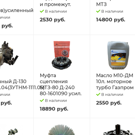
и промежут.
МТЗ
в)усиленный
В наличии
В наличии
личии
2530 руб.
14800 руб.
 руб.
Муфта
Масло М10-ДМ
вный Д-130
сцепления
10л. моторное
1.04(3УТНМ-1111.05)
МТЗ-80 Д-240
турбо Газпром
80-1601090 усил.
личии
В наличии
В наличии
 руб.
2550 руб.
18890 руб.