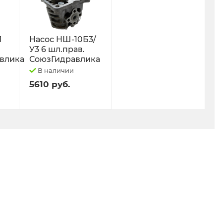
Л
Насос НШ-10Б3/
У3 6 шл.прав.
влика
СоюзГидравлика
В наличии
5610 руб.