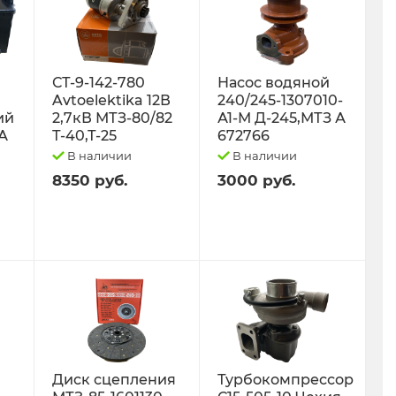
СТ-9-142-780
Насос водяной
Avtoelektika 12В
240/245-1307010-
ий
2,7кВ МТЗ-80/82
А1-М Д-245,МТЗ А
0А
Т-40,Т-25
672766
В наличии
В наличии
8350 руб.
3000 руб.
Диск сцепления
Турбокомпрессор