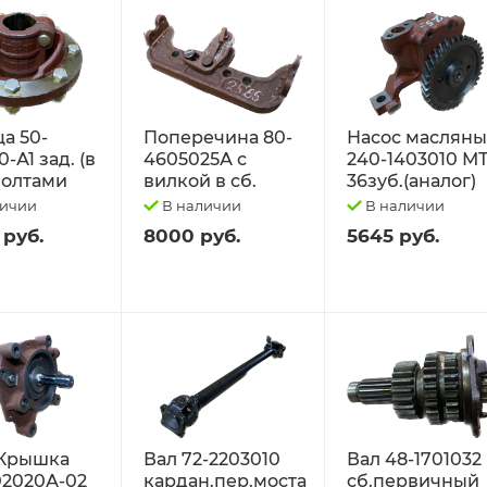
а 50-
Поперечина 80-
Насос маслян
-А1 зад. (в
4605025А с
240-1403010 М
 болтами
вилкой в сб.
36зуб.(аналог)
личии
В наличии
В наличии
 руб.
8000 руб.
5645 руб.
Крышка
Вал 72-2203010
Вал 48-1701032
02020А-02
кардан.пер.моста
сб.первичный