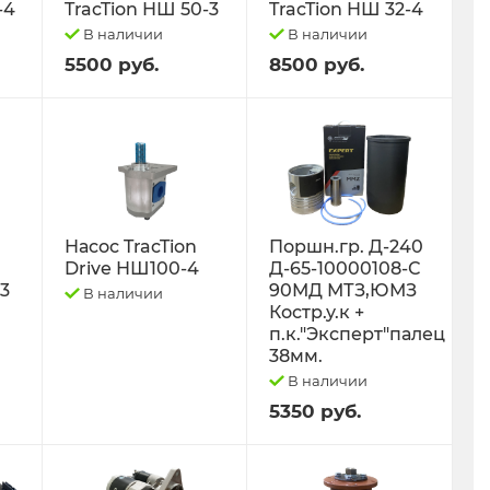
-4
TracTion НШ 50-3
TracTion НШ 32-4
В наличии
В наличии
5500 руб.
8500 руб.
Насос TracTion
Поршн.гр. Д-240
Drive НШ100-4
Д-65-10000108-С
-3
90МД МТЗ,ЮМЗ
В наличии
Костр.у.к +
п.к."Эксперт"палец
38мм.
В наличии
5350 руб.