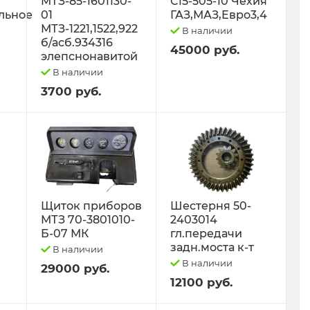
МТЗ-85-1601130-
С15-505-10 Чехия
льное
01
ГАЗ,МАЗ,Евро3,4
МТЗ-1221,1522,922
В наличии
б/асб.934316
45000 руб.
элепснонавитой
В наличии
3700 руб.
Щиток приборов
Шестерня 50-
МТЗ 70-3801010-
2403014
Б-07 МК
гл.передачи
задн.моста к-т
В наличии
В наличии
29000 руб.
12100 руб.