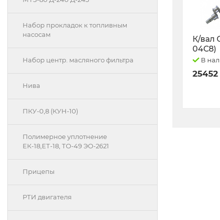
Набор прокладок к топливным
насосам
К/вал 
04С8)
В на
Набор центр. масляного фильтра
25452
Нива
ПКУ-0,8 (КУН-10)
Полимерное уплотнение
ЕК-18,ЕТ-18, ТО-49 ЭО-2621
Прицепы
РТИ двигателя