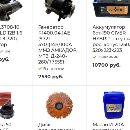
2,3708-10
Генератор
Аккумулятор
D 12В 1,6
Г-1400.04.1АЕ
6ст-190 GIVER
ТЗ-320)
(9721.
HYBRIT п.п узк
тор
3701)14В/100А
рос. конус 125
ММЗ АМКАДОР,
520х223х223
личии
МТЗ, Д-240-
В наличии
руб.
260/775551
10700 руб.
В наличии
7530 руб.
а 50-
Диск
Масло И-20А