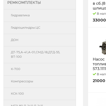
РЕМКОМПЛЕКТЫ
в сб.(8
шлицо
В на
Гидравлика
33000
Гидроцилндры.ЦС
ДОН
ДТ-75,А-41,А-01,СМД-18,ДТД-55,
ВТ-100
Насос
топли
573.111
К-700
В на
21000
Компрессоры
КСК-100
МТЗ-80 Д-240 Д-245