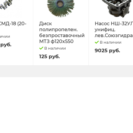
СМД-18 (20-
Диск
Насос НШ-32У
полипропелен.
унифиц.
безпроставочный
лев.Союзгидра
личии
МТЗ ф120х550
В наличии
 руб.
В наличии
9025 руб.
125 руб.