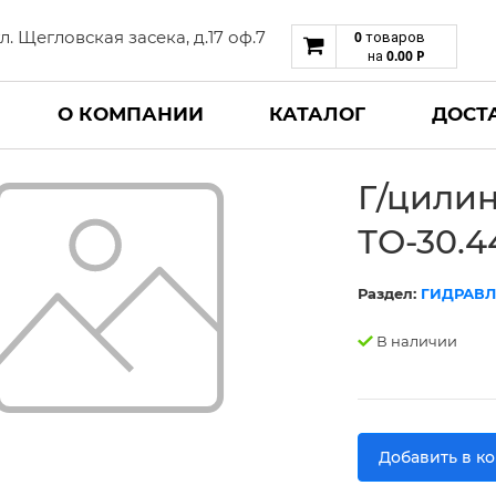
 ул. Щегловская засека, д.17 оф.7
0
товаров
0.00
Р
на
О КОМПАНИИ
КАТАЛОГ
ДОСТ
Г/цилин
ТО-30.4
Раздел:
ГИДРАВЛ
В наличии
Добавить в к