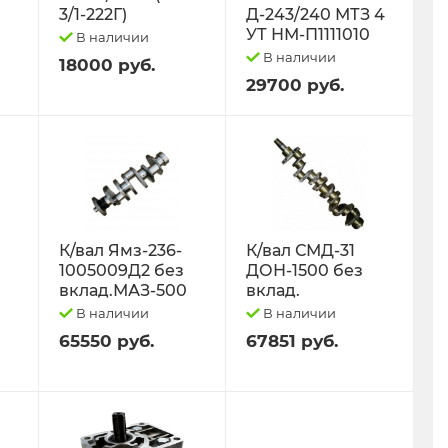
3/1-222Г)
Д-243/240 МТЗ 4
УТ НМ-П1111010
В наличии
В наличии
18000 руб.
29700 руб.
К/вал Ямз-236-
К/вал СМД-31
1005009Д2 без
ДОН-1500 без
вклад.МАЗ-500
вклад.
В наличии
В наличии
65550 руб.
67851 руб.