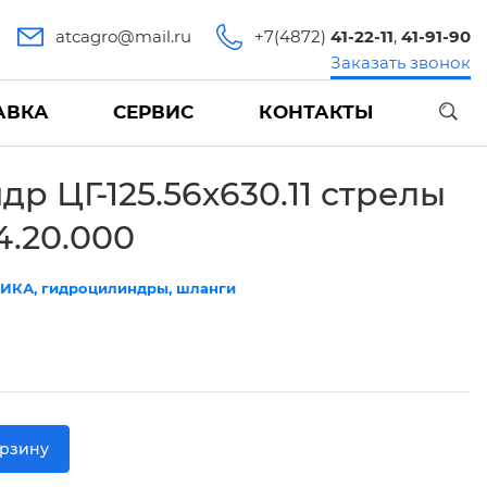
atcagro@mail.ru
+7(4872)
41-22-11
,
41-91-90
Заказать звонок
АВКА
СЕРВИС
КОНТАКТЫ
др ЦГ-125.56х630.11 стрелы
4.20.000
ИКА, гидроцилиндры, шланги
орзину