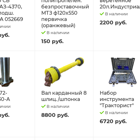
0 СБ
полипропелен.
веретённое
АЗ-4370,
безпроставочный
20л.Индустриа
 подш.
МТЗ ф120х550
В наличии
А 052669
первичка
2200 руб.
(оранжевый)
личии
В наличии
руб.
150 руб.
72-
Вал карданный 8
Набор
30-А
шлиц./шпонка
инструмента
"Тракторист"
личии
В наличии
В наличии
руб.
8800 руб.
6720 руб.