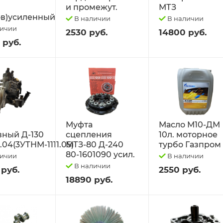
и промежут.
МТЗ
в)усиленный
В наличии
В наличии
личии
2530 руб.
14800 руб.
 руб.
Муфта
Масло М10-ДМ
вный Д-130
сцепления
10л. моторное
1.04(3УТНМ-1111.05)
МТЗ-80 Д-240
турбо Газпром
80-1601090 усил.
личии
В наличии
В наличии
 руб.
2550 руб.
18890 руб.