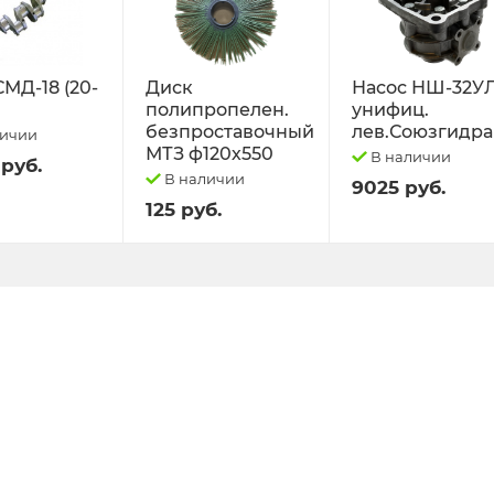
СМД-18 (20-
Диск
Насос НШ-32У
полипропелен.
унифиц.
безпроставочный
лев.Союзгидра
личии
МТЗ ф120х550
В наличии
 руб.
В наличии
9025 руб.
125 руб.