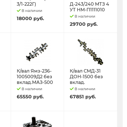
3/1-222Г)
Д-243/240 МТЗ 4
УТ НМ-П1111010
В наличии
В наличии
18000 руб.
29700 руб.
К/вал Ямз-236-
К/вал СМД-31
1005009Д2 без
ДОН-1500 без
вклад.МАЗ-500
вклад.
В наличии
В наличии
65550 руб.
67851 руб.