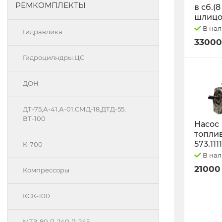
РЕМКОМПЛЕКТЫ
в сб.(8
шлицо
В на
Гидравлика
33000
Гидроцилндры.ЦС
ДОН
ДТ-75,А-41,А-01,СМД-18,ДТД-55,
ВТ-100
Насос
топли
573.111
К-700
В на
21000
Компрессоры
КСК-100
МТЗ-80 Д-240 Д-245