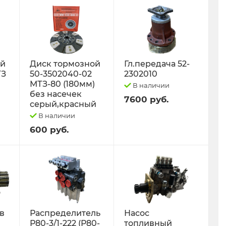
ый
Диск тормозной
Гл.передача 52-
ТЗ
50-3502040-02
2302010
МТЗ-80 (180мм)
В наличии
без насечек
7600 руб.
серый,красный
В наличии
600 руб.
 в
Распределитель
Насос
Р80-3/1-222 (Р80-
топливный