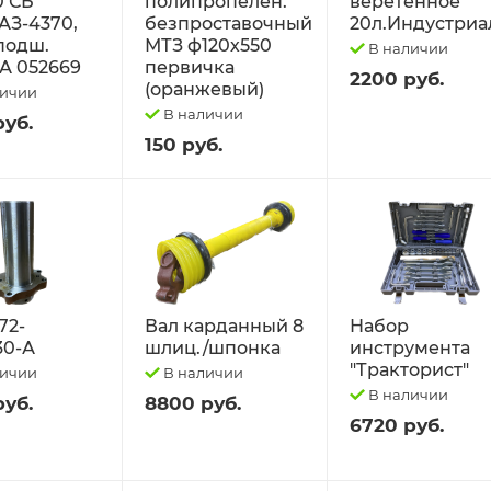
0 СБ
полипропелен.
веретённое
АЗ-4370,
безпроставочный
20л.Индустриа
 подш.
МТЗ ф120х550
В наличии
А 052669
первичка
2200 руб.
(оранжевый)
личии
В наличии
руб.
150 руб.
72-
Вал карданный 8
Набор
30-А
шлиц./шпонка
инструмента
"Тракторист"
личии
В наличии
В наличии
руб.
8800 руб.
6720 руб.