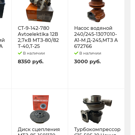
СТ-9-142-780
Насос водяной
Avtoelektika 12В
240/245-1307010-
ий
2,7кВ МТЗ-80/82
А1-М Д-245,МТЗ А
0А
Т-40,Т-25
672766
В наличии
В наличии
8350 руб.
3000 руб.
Диск сцепления
Турбокомпрессор