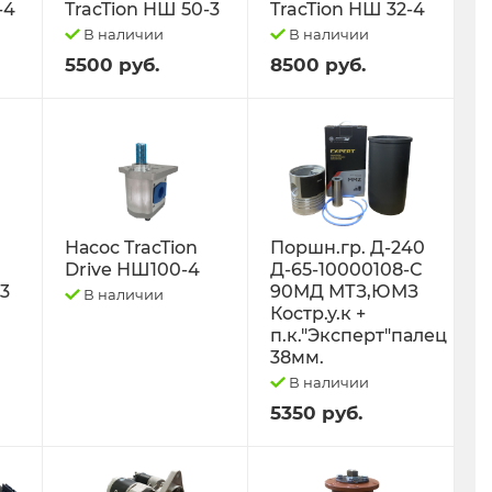
-4
TracTion НШ 50-3
TracTion НШ 32-4
В наличии
В наличии
5500 руб.
8500 руб.
Насос TracTion
Поршн.гр. Д-240
Drive НШ100-4
Д-65-10000108-С
-3
90МД МТЗ,ЮМЗ
В наличии
Костр.у.к +
п.к."Эксперт"палец
38мм.
В наличии
5350 руб.