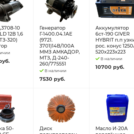
2,3708-10
Генератор
Аккумулятор
D 12В 1,6
Г-1400.04.1АЕ
6ст-190 GIVER
ТЗ-320)
(9721.
HYBRIT п.п узк
тор
3701)14В/100А
рос. конус 125
ММЗ АМКАДОР,
520х223х223
личии
МТЗ, Д-240-
В наличии
руб.
260/775551
10700 руб.
В наличии
7530 руб.
а 50-
Диск
Масло И-20А