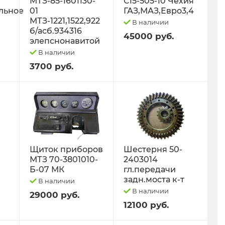
МТЗ-85-1601130-
С15-505-10 Чехия
льное
01
ГАЗ,МАЗ,Евро3,4
МТЗ-1221,1522,922
В наличии
б/асб.934316
45000 руб.
элепснонавитой
В наличии
3700 руб.
Щиток приборов
Шестерня 50-
МТЗ 70-3801010-
2403014
Б-07 МК
гл.передачи
задн.моста к-т
В наличии
В наличии
29000 руб.
12100 руб.