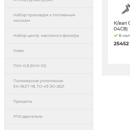
Набор прокладок к топливным
насосам
К/вал 
04С8)
В на
Набор центр. масляного фильтра
25452
Нива
ПКУ-0,8 (КУН-10)
Полимерное уплотнение
ЕК-18,ЕТ-18, ТО-49 ЭО-2621
Прицепы
РТИ двигателя