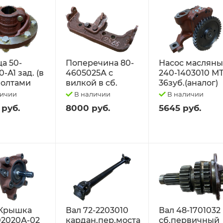
а 50-
Поперечина 80-
Насос маслян
-А1 зад. (в
4605025А с
240-1403010 М
 болтами
вилкой в сб.
36зуб.(аналог)
личии
В наличии
В наличии
 руб.
8000 руб.
5645 руб.
Крышка
Вал 72-2203010
Вал 48-1701032
02020А-02
кардан.пер.моста
сб.первичный