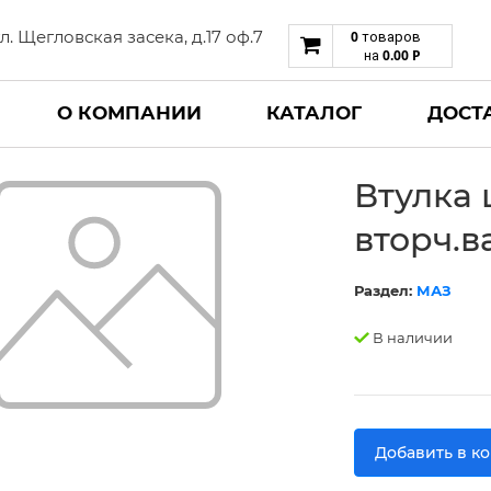
 ул. Щегловская засека, д.17 оф.7
0
товаров
0.00
Р
на
О КОМПАНИИ
КАТАЛОГ
ДОСТ
Втулка 
вторч.ва
Раздел:
МАЗ
В наличии
Добавить в к