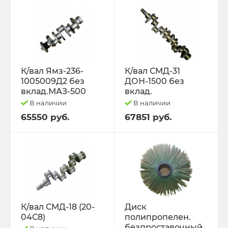
К/вал Ямз-236-
К/вал СМД-31
1005009Д2 без
ДОН-1500 без
вклад.МАЗ-500
вклад.
В наличии
В наличии
65550 руб.
67851 руб.
К/вал СМД-18 (20-
Диск
04С8)
полипропелен.
безпроставочный