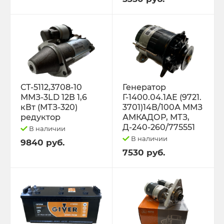
Трактор К-701 К-744 К-702
Трактор МТЗ-1221 1522 1523 1025 2022.3
Д-260
Трактор МТЗ-320
СТ-5112,3708-10
Генератор
ММЗ-3LD 12В 1,6
Г-1400.04.1АЕ (9721.
кВт (МТЗ-320)
3701)14В/100А ММЗ
Трактор МТЗ-82 Д-243 Д-245
редуктор
АМКАДОР, МТЗ,
Д-240-260/775551
В наличии
Трактор Т-130,170
В наличии
9840 руб.
7530 руб.
Трактор Т-150 СМД-60 СМД-31
Трактор Т-25,Т-16 Т-30 Т-45 Т-2048
Трактор Т-40, ЛТЗ-55/60 (Д-144)