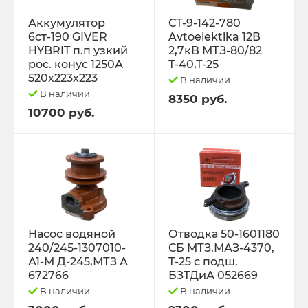
Трактор Т-70С
Аккумулятор
СТ-9-142-780
6ст-190 GIVER
Avtoelektika 12В
HYBRIT п.п узкий
2,7кВ МТЗ-80/82
Трактор ЮМЗ-6
рос. конус 1250А
Т-40,Т-25
520х223х223
В наличии
ТУРБОКОМПРЕССОРЫ
В наличии
8350 руб.
10700 руб.
ФИЛЬТРА
ФОРС., ПЛУНЖ. ПАРА ,КЛАП. ПАРА,
ПОМПЫ, НАСОС ПОДКА
ЭЛЕКТРООБОРУДОВАНИЕ
Насос водяной
Отводка 50-1601180
240/245-1307010-
СБ МТЗ,МАЗ-4370,
ЭО-3323, ЭО-2621 ПЭА-1 ТО-49,702,
А1-М Д-245,МТЗ А
Т-25 с подш.
ЕК-12,14, ДЭК-251
672766
БЗТДиА 052669
В наличии
В наличии