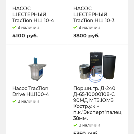
РЕМНИ
НАСОС
НАСОС
ШЕСТЕРНЫЙ
ШЕСТЕРНЫЙ
Свободный код
TracTion НШ 10-4
TracTion НШ 10-3
В наличии
В наличии
СЕЛЬХОЗ-МАШИНЫ
4100 руб.
3800 руб.
Спецпредложения
СТЁКЛА
ТО-49 , ТО-30. ТО-28
Насос TracTion
Поршн.гр. Д-240
Drive НШ100-4
Д-65-10000108-С
ТОПЛИВОПРОВОДЫ.
90МД МТЗ,ЮМЗ
В наличии
Костр.у.к +
Трактор ДТ-175 (ВОЛГАРЬ). ВТ-100
п.к."Эксперт"палец
38мм.
В наличии
Трактор ДТ-75,Т-4,ТДТ-55 дв.А-41/01,
Д-440,СМД-18
5350 руб.