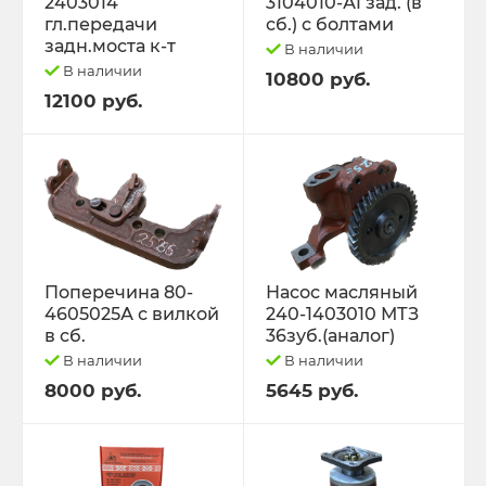
2403014
3104010-А1 зад. (в
гл.передачи
сб.) с болтами
задн.моста к-т
В наличии
В наличии
10800 руб.
12100 руб.
Поперечина 80-
Насос масляный
4605025А с вилкой
240-1403010 МТЗ
в сб.
36зуб.(аналог)
В наличии
В наличии
8000 руб.
5645 руб.