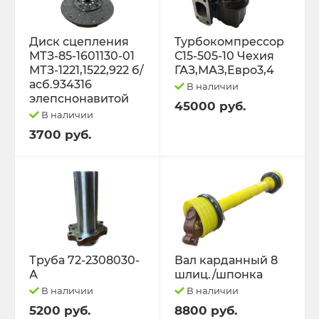
Диск сцепления
Турбокомпрессор
МТЗ-85-1601130-01
С15-505-10 Чехия
МТЗ-1221,1522,922 б/
ГАЗ,МАЗ,Евро3,4
асб.934316
В наличии
элепснонавитой
45000 руб.
В наличии
3700 руб.
Труба 72-2308030-
Вал карданный 8
А
шлиц./шпонка
В наличии
В наличии
5200 руб.
8800 руб.