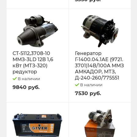
Трактор К-701 К-744 К-702
Трактор МТЗ-1221 1522 1523 1025 2022.3
Д-260
Трактор МТЗ-320
СТ-5112,3708-10
Генератор
ММЗ-3LD 12В 1,6
Г-1400.04.1АЕ (9721.
кВт (МТЗ-320)
3701)14В/100А ММЗ
Трактор МТЗ-82 Д-243 Д-245
редуктор
АМКАДОР, МТЗ,
Д-240-260/775551
В наличии
Трактор Т-130,170
В наличии
9840 руб.
7530 руб.
Трактор Т-150 СМД-60 СМД-31
Трактор Т-25,Т-16 Т-30 Т-45 Т-2048
Трактор Т-40, ЛТЗ-55/60 (Д-144)