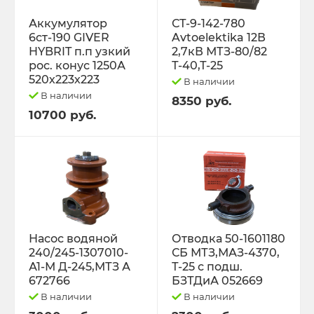
Трактор Т-70С
Аккумулятор
СТ-9-142-780
6ст-190 GIVER
Avtoelektika 12В
HYBRIT п.п узкий
2,7кВ МТЗ-80/82
Трактор ЮМЗ-6
рос. конус 1250А
Т-40,Т-25
520х223х223
В наличии
ТУРБОКОМПРЕССОРЫ
В наличии
8350 руб.
10700 руб.
ФИЛЬТРА
ФОРС., ПЛУНЖ. ПАРА ,КЛАП. ПАРА,
ПОМПЫ, НАСОС ПОДКА
ЭЛЕКТРООБОРУДОВАНИЕ
Насос водяной
Отводка 50-1601180
240/245-1307010-
СБ МТЗ,МАЗ-4370,
ЭО-3323, ЭО-2621 ПЭА-1 ТО-49,702,
А1-М Д-245,МТЗ А
Т-25 с подш.
ЕК-12,14, ДЭК-251
672766
БЗТДиА 052669
В наличии
В наличии