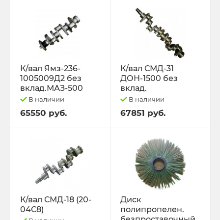
К/вал Ямз-236-
К/вал СМД-31
1005009Д2 без
ДОН-1500 без
вклад.МАЗ-500
вклад.
В наличии
В наличии
65550 руб.
67851 руб.
К/вал СМД-18 (20-
Диск
04С8)
полипропелен.
безпроставочный