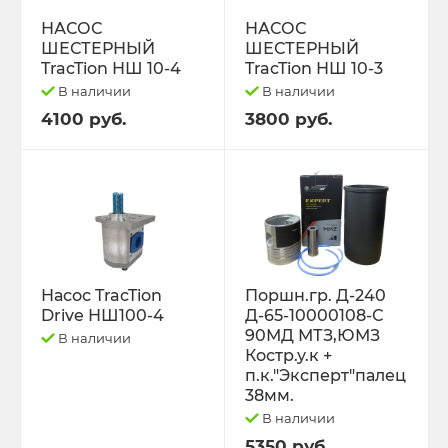
РЕМНИ
НАСОС
НАСОС
ШЕСТЕРНЫЙ
ШЕСТЕРНЫЙ
Свободный код
TracTion НШ 10-4
TracTion НШ 10-3
В наличии
В наличии
СЕЛЬХОЗ-МАШИНЫ
4100 руб.
3800 руб.
Спецпредложения
СТЁКЛА
ТО-49 , ТО-30. ТО-28
Насос TracTion
Поршн.гр. Д-240
Drive НШ100-4
Д-65-10000108-С
ТОПЛИВОПРОВОДЫ.
90МД МТЗ,ЮМЗ
В наличии
Костр.у.к +
Трактор ДТ-175 (ВОЛГАРЬ). ВТ-100
п.к."Эксперт"палец
38мм.
В наличии
Трактор ДТ-75,Т-4,ТДТ-55 дв.А-41/01,
Д-440,СМД-18
5350 руб.