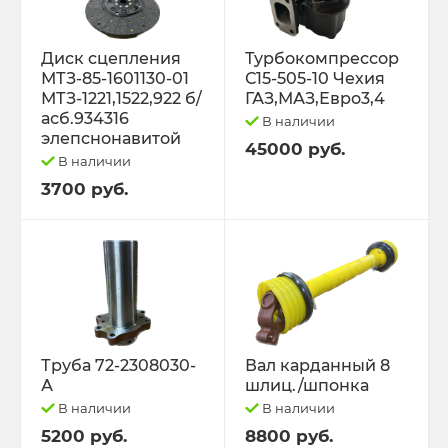
Диск сцепления
Турбокомпрессор
МТЗ-85-1601130-01
С15-505-10 Чехия
МТЗ-1221,1522,922 б/
ГАЗ,МАЗ,Евро3,4
асб.934316
В наличии
элепснонавитой
45000 руб.
В наличии
3700 руб.
Труба 72-2308030-
Вал карданный 8
А
шлиц./шпонка
В наличии
В наличии
5200 руб.
8800 руб.