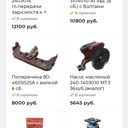
2403014
3104010-А1 зад. (в
гл.передачи
сб.) с болтами
задн.моста к-т
В наличии
В наличии
10800 руб.
12100 руб.
Поперечина 80-
Насос масляный
4605025А с вилкой
240-1403010 МТЗ
в сб.
36зуб.(аналог)
В наличии
В наличии
8000 руб.
5645 руб.