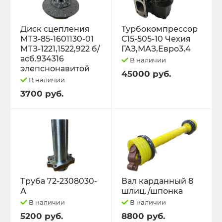
Диск сцепления
Турбокомпрессор
МТЗ-85-1601130-01
С15-505-10 Чехия
МТЗ-1221,1522,922 б/
ГАЗ,МАЗ,Евро3,4
асб.934316
В наличии
элепснонавитой
45000 руб.
В наличии
3700 руб.
Труба 72-2308030-
Вал карданный 8
А
шлиц./шпонка
В наличии
В наличии
5200 руб.
8800 руб.