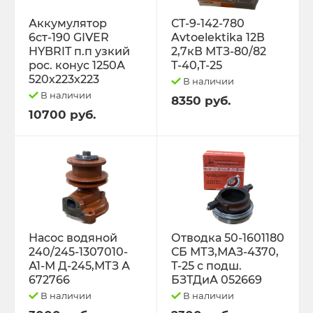
Трактор Т-70С
Аккумулятор
СТ-9-142-780
6ст-190 GIVER
Avtoelektika 12В
HYBRIT п.п узкий
2,7кВ МТЗ-80/82
Трактор ЮМЗ-6
рос. конус 1250А
Т-40,Т-25
520х223х223
В наличии
ТУРБОКОМПРЕССОРЫ
В наличии
8350 руб.
10700 руб.
ФИЛЬТРА
ФОРС., ПЛУНЖ. ПАРА ,КЛАП. ПАРА,
ПОМПЫ, НАСОС ПОДКА
ЭЛЕКТРООБОРУДОВАНИЕ
Насос водяной
Отводка 50-1601180
240/245-1307010-
СБ МТЗ,МАЗ-4370,
ЭО-3323, ЭО-2621 ПЭА-1 ТО-49,702,
А1-М Д-245,МТЗ А
Т-25 с подш.
ЕК-12,14, ДЭК-251
672766
БЗТДиА 052669
В наличии
В наличии