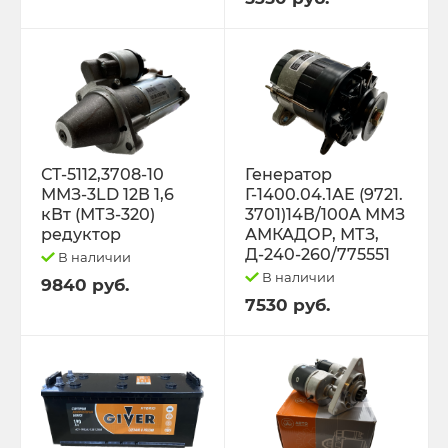
Трактор К-701 К-744 К-702
Трактор МТЗ-1221 1522 1523 1025 2022.3
Д-260
Трактор МТЗ-320
СТ-5112,3708-10
Генератор
ММЗ-3LD 12В 1,6
Г-1400.04.1АЕ (9721.
кВт (МТЗ-320)
3701)14В/100А ММЗ
Трактор МТЗ-82 Д-243 Д-245
редуктор
АМКАДОР, МТЗ,
Д-240-260/775551
В наличии
Трактор Т-130,170
В наличии
9840 руб.
7530 руб.
Трактор Т-150 СМД-60 СМД-31
Трактор Т-25,Т-16 Т-30 Т-45 Т-2048
Трактор Т-40, ЛТЗ-55/60 (Д-144)