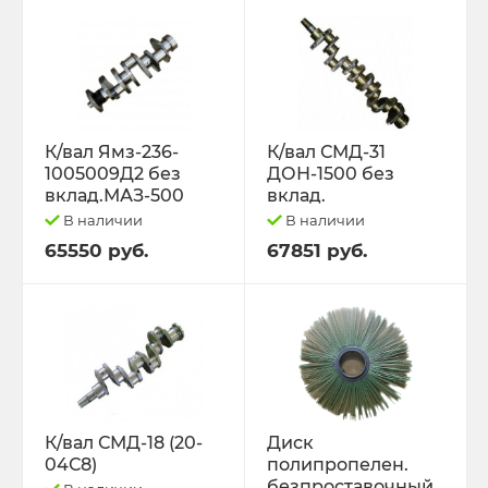
К/вал Ямз-236-
К/вал СМД-31
1005009Д2 без
ДОН-1500 без
вклад.МАЗ-500
вклад.
В наличии
В наличии
65550 руб.
67851 руб.
К/вал СМД-18 (20-
Диск
04С8)
полипропелен.
безпроставочный