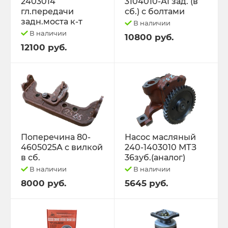
2403014
3104010-А1 зад. (в
гл.передачи
сб.) с болтами
задн.моста к-т
В наличии
В наличии
10800 руб.
12100 руб.
Поперечина 80-
Насос масляный
4605025А с вилкой
240-1403010 МТЗ
в сб.
36зуб.(аналог)
В наличии
В наличии
8000 руб.
5645 руб.