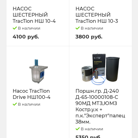
РЕМНИ
НАСОС
НАСОС
ШЕСТЕРНЫЙ
ШЕСТЕРНЫЙ
Свободный код
TracTion НШ 10-4
TracTion НШ 10-3
В наличии
В наличии
СЕЛЬХОЗ-МАШИНЫ
4100 руб.
3800 руб.
Спецпредложения
СТЁКЛА
ТО-49 , ТО-30. ТО-28
Насос TracTion
Поршн.гр. Д-240
Drive НШ100-4
Д-65-10000108-С
ТОПЛИВОПРОВОДЫ.
90МД МТЗ,ЮМЗ
В наличии
Костр.у.к +
Трактор ДТ-175 (ВОЛГАРЬ). ВТ-100
п.к."Эксперт"палец
38мм.
В наличии
Трактор ДТ-75,Т-4,ТДТ-55 дв.А-41/01,
Д-440,СМД-18
5350 руб.