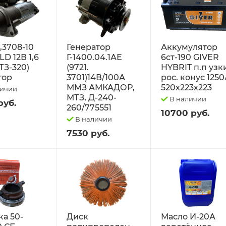
2,3708-10
Генератор
Аккумулятор
D 12В 1,6
Г-1400.04.1АЕ
6ст-190 GIVER
ТЗ-320)
(9721.
HYBRIT п.п узк
тор
3701)14В/100А
рос. конус 125
ММЗ АМКАДОР,
520х223х223
личии
МТЗ, Д-240-
В наличии
руб.
260/775551
10700 руб.
В наличии
7530 руб.
а 50-
Диск
Масло И-20А