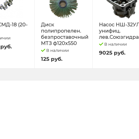
СМД-18 (20-
Диск
Насос НШ-32У
полипропелен.
унифиц.
безпроставочный
лев.Союзгидра
личии
МТЗ ф120х550
В наличии
 руб.
В наличии
9025 руб.
125 руб.