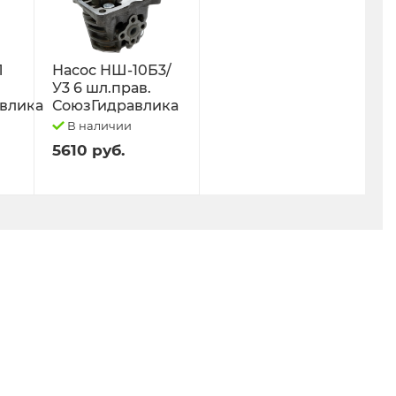
Л
Насос НШ-10Б3/
У3 6 шл.прав.
влика
СоюзГидравлика
В наличии
5610 руб.