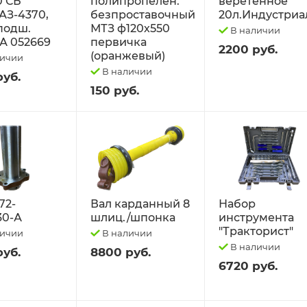
0 СБ
полипропелен.
веретённое
АЗ-4370,
безпроставочный
20л.Индустриа
 подш.
МТЗ ф120х550
В наличии
А 052669
первичка
2200 руб.
(оранжевый)
личии
В наличии
руб.
150 руб.
72-
Вал карданный 8
Набор
30-А
шлиц./шпонка
инструмента
"Тракторист"
личии
В наличии
В наличии
руб.
8800 руб.
6720 руб.