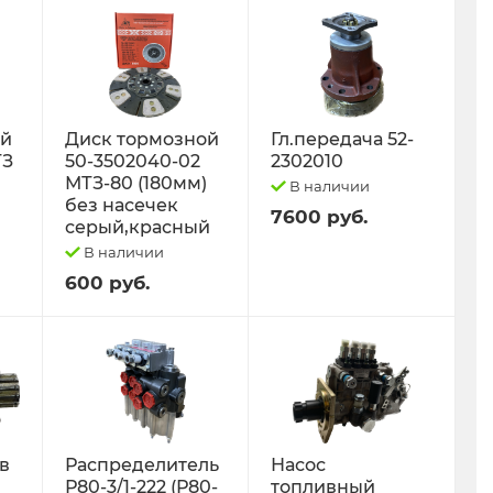
ый
Диск тормозной
Гл.передача 52-
ТЗ
50-3502040-02
2302010
МТЗ-80 (180мм)
В наличии
без насечек
7600 руб.
серый,красный
В наличии
600 руб.
 в
Распределитель
Насос
Р80-3/1-222 (Р80-
топливный