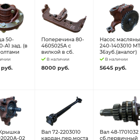
а 50-
Поперечина 80-
Насос маслян
-А1 зад. (в
4605025А с
240-1403010 М
 болтами
вилкой в сб.
36зуб.(аналог)
личии
В наличии
В наличии
 руб.
8000 руб.
5645 руб.
Крышка
Вал 72-2203010
Вал 48-1701032
02020А-02
кардан.пер.моста
сб.первичный