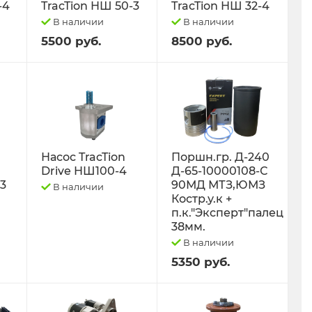
-4
TracTion НШ 50-3
TracTion НШ 32-4
В наличии
В наличии
5500 руб.
8500 руб.
Насос TracTion
Поршн.гр. Д-240
Drive НШ100-4
Д-65-10000108-С
-3
90МД МТЗ,ЮМЗ
В наличии
Костр.у.к +
п.к."Эксперт"палец
38мм.
В наличии
5350 руб.