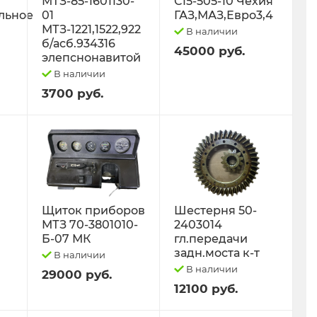
МТЗ-85-1601130-
С15-505-10 Чехия
льное
01
ГАЗ,МАЗ,Евро3,4
МТЗ-1221,1522,922
В наличии
б/асб.934316
45000 руб.
элепснонавитой
В наличии
3700 руб.
Щиток приборов
Шестерня 50-
МТЗ 70-3801010-
2403014
Б-07 МК
гл.передачи
задн.моста к-т
В наличии
В наличии
29000 руб.
12100 руб.