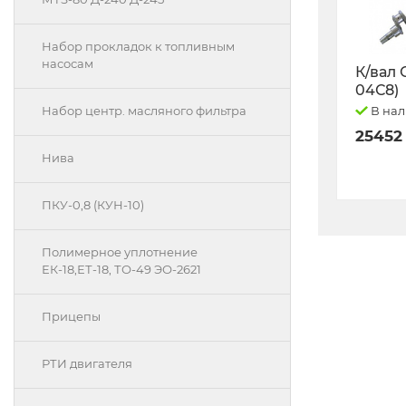
Набор прокладок к топливным
насосам
К/вал 
04С8)
В на
Набор центр. масляного фильтра
25452
Нива
ПКУ-0,8 (КУН-10)
Полимерное уплотнение
ЕК-18,ЕТ-18, ТО-49 ЭО-2621
Прицепы
РТИ двигателя