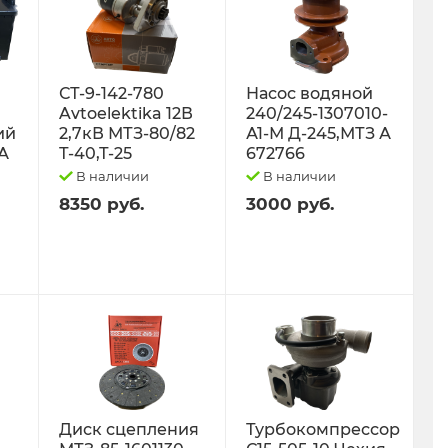
СТ-9-142-780
Насос водяной
Avtoelektika 12В
240/245-1307010-
ий
2,7кВ МТЗ-80/82
А1-М Д-245,МТЗ А
0А
Т-40,Т-25
672766
В наличии
В наличии
8350 руб.
3000 руб.
Диск сцепления
Турбокомпрессор