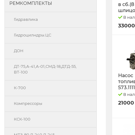
РЕМКОМПЛЕКТЫ
в сб.(8
шлицо
В на
Гидравлика
33000
Гидроцилндры.ЦС
ДОН
ДТ-75,А-41,А-01,СМД-18,ДТД-55,
ВТ-100
Насос
топли
573.111
К-700
В на
21000
Компрессоры
КСК-100
МТЗ-80 Д-240 Д-245