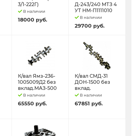
3/1-222Г)
Д-243/240 МТЗ 4
УТ НМ-П1111010
В наличии
В наличии
18000 руб.
29700 руб.
К/вал Ямз-236-
К/вал СМД-31
1005009Д2 без
ДОН-1500 без
вклад.МАЗ-500
вклад.
В наличии
В наличии
65550 руб.
67851 руб.