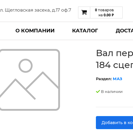
 ул. Щегловская засека, д.17 оф.7
0
товаров
0.00
Р
на
О КОМПАНИИ
КАТАЛОГ
ДОСТ
Вал пер
184 сце
Раздел:
МАЗ
В наличии
Добавить в к