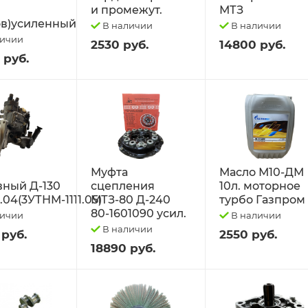
и промежут.
МТЗ
в)усиленный
В наличии
В наличии
личии
2530 руб.
14800 руб.
 руб.
Муфта
Масло М10-ДМ
вный Д-130
сцепления
10л. моторное
1.04(3УТНМ-1111.05)
МТЗ-80 Д-240
турбо Газпром
80-1601090 усил.
личии
В наличии
В наличии
 руб.
2550 руб.
18890 руб.