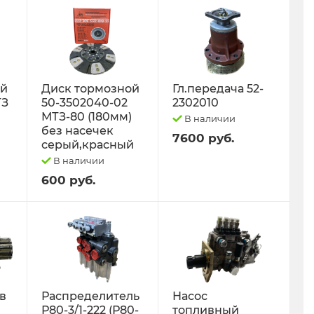
ый
Диск тормозной
Гл.передача 52-
ТЗ
50-3502040-02
2302010
МТЗ-80 (180мм)
В наличии
без насечек
7600 руб.
серый,красный
В наличии
600 руб.
 в
Распределитель
Насос
Р80-3/1-222 (Р80-
топливный