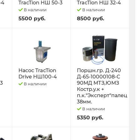
-4
TracTion НШ 50-3
TracTion НШ 32-4
В наличии
В наличии
5500 руб.
8500 руб.
Насос TracTion
Поршн.гр. Д-240
Drive НШ100-4
Д-65-10000108-С
-3
90МД МТЗ,ЮМЗ
В наличии
Костр.у.к +
п.к."Эксперт"палец
38мм.
В наличии
5350 руб.