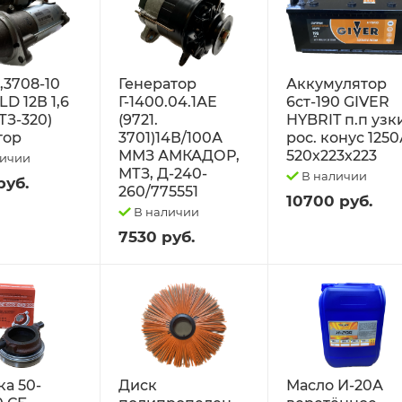
2,3708-10
Генератор
Аккумулятор
D 12В 1,6
Г-1400.04.1АЕ
6ст-190 GIVER
ТЗ-320)
(9721.
HYBRIT п.п узк
тор
3701)14В/100А
рос. конус 125
ММЗ АМКАДОР,
520х223х223
личии
МТЗ, Д-240-
В наличии
руб.
260/775551
10700 руб.
В наличии
7530 руб.
а 50-
Диск
Масло И-20А