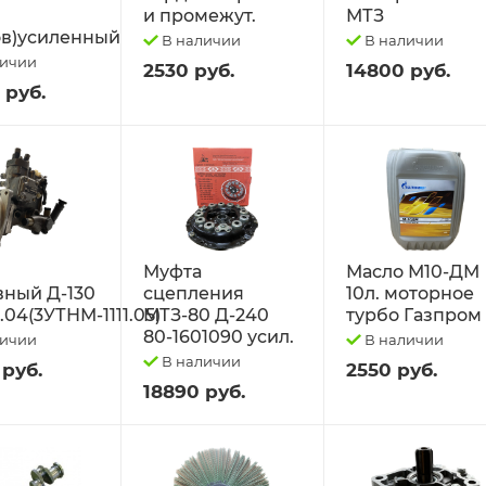
и промежут.
МТЗ
в)усиленный
В наличии
В наличии
личии
2530 руб.
14800 руб.
 руб.
Муфта
Масло М10-ДМ
вный Д-130
сцепления
10л. моторное
1.04(3УТНМ-1111.05)
МТЗ-80 Д-240
турбо Газпром
80-1601090 усил.
личии
В наличии
В наличии
 руб.
2550 руб.
18890 руб.