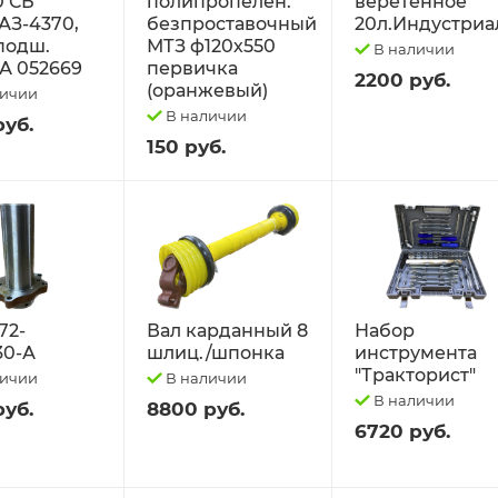
0 СБ
полипропелен.
веретённое
АЗ-4370,
безпроставочный
20л.Индустриа
 подш.
МТЗ ф120х550
В наличии
А 052669
первичка
2200 руб.
(оранжевый)
личии
В наличии
руб.
150 руб.
72-
Вал карданный 8
Набор
30-А
шлиц./шпонка
инструмента
"Тракторист"
личии
В наличии
В наличии
руб.
8800 руб.
6720 руб.