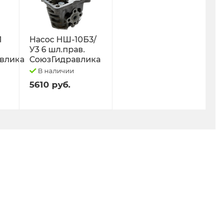
Л
Насос НШ-10Б3/
У3 6 шл.прав.
влика
СоюзГидравлика
В наличии
5610 руб.