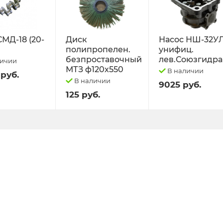
СМД-18 (20-
Диск
Насос НШ-32У
полипропелен.
унифиц.
безпроставочный
лев.Союзгидра
личии
МТЗ ф120х550
В наличии
 руб.
В наличии
9025 руб.
125 руб.