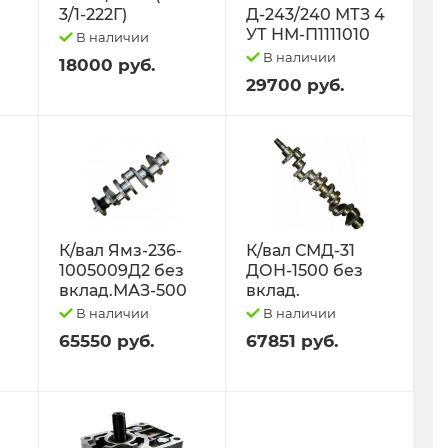
3/1-222Г)
Д-243/240 МТЗ 4
УТ НМ-П1111010
В наличии
В наличии
18000 руб.
29700 руб.
К/вал Ямз-236-
К/вал СМД-31
1005009Д2 без
ДОН-1500 без
вклад.МАЗ-500
вклад.
В наличии
В наличии
65550 руб.
67851 руб.