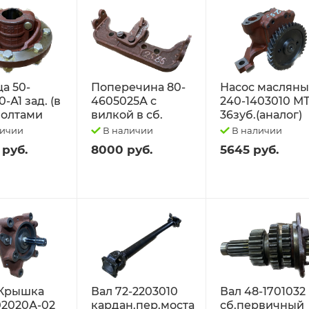
а 50-
Поперечина 80-
Насос маслян
-А1 зад. (в
4605025А с
240-1403010 М
 болтами
вилкой в сб.
36зуб.(аналог)
личии
В наличии
В наличии
 руб.
8000 руб.
5645 руб.
Крышка
Вал 72-2203010
Вал 48-1701032
02020А-02
кардан.пер.моста
сб.первичный