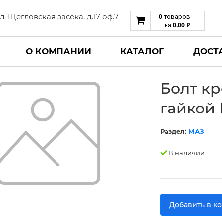
 ул. Щегловская засека, д.17 оф.7
0
товаров
0.00
Р
на
О КОМПАНИИ
КАТАЛОГ
ДОСТ
Болт кр
гайкой 
Раздел:
МАЗ
В наличии
Добавить в к