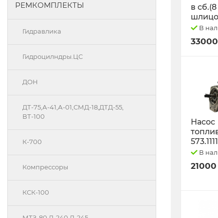
РЕМКОМПЛЕКТЫ
в сб.(8
шлицо
В на
Гидравлика
33000
Гидроцилндры.ЦС
ДОН
ДТ-75,А-41,А-01,СМД-18,ДТД-55,
ВТ-100
Насос
топли
573.111
К-700
В на
21000
Компрессоры
КСК-100
МТЗ-80 Д-240 Д-245