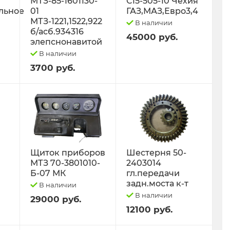
МТЗ-85-1601130-
С15-505-10 Чехия
льное
01
ГАЗ,МАЗ,Евро3,4
МТЗ-1221,1522,922
В наличии
б/асб.934316
45000 руб.
элепснонавитой
В наличии
3700 руб.
Щиток приборов
Шестерня 50-
МТЗ 70-3801010-
2403014
Б-07 МК
гл.передачи
задн.моста к-т
В наличии
В наличии
29000 руб.
12100 руб.