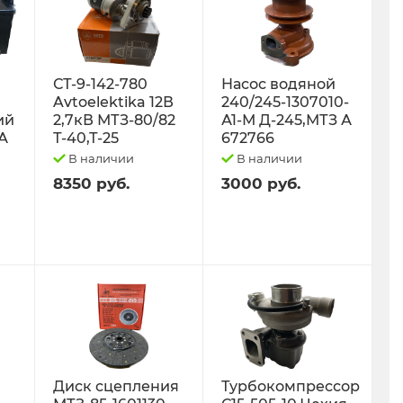
СТ-9-142-780
Насос водяной
Avtoelektika 12В
240/245-1307010-
ий
2,7кВ МТЗ-80/82
А1-М Д-245,МТЗ А
0А
Т-40,Т-25
672766
В наличии
В наличии
8350 руб.
3000 руб.
Диск сцепления
Турбокомпрессор