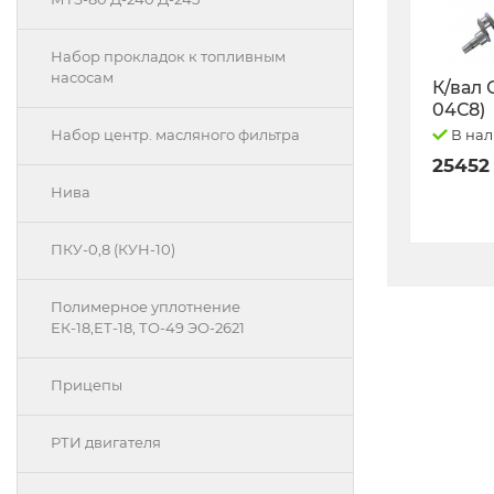
Набор прокладок к топливным
насосам
К/вал 
04С8)
В на
Набор центр. масляного фильтра
25452
Нива
ПКУ-0,8 (КУН-10)
Полимерное уплотнение
ЕК-18,ЕТ-18, ТО-49 ЭО-2621
Прицепы
РТИ двигателя