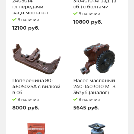
2403014
3104010-А1 зад. (в
гл.передачи
сб.) с болтами
задн.моста к-т
В наличии
В наличии
10800 руб.
12100 руб.
Поперечина 80-
Насос масляный
4605025А с вилкой
240-1403010 МТЗ
в сб.
36зуб.(аналог)
В наличии
В наличии
8000 руб.
5645 руб.