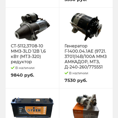
Трактор К-701 К-744 К-702
Трактор МТЗ-1221 1522 1523 1025 2022.3
Д-260
Трактор МТЗ-320
СТ-5112,3708-10
Генератор
ММЗ-3LD 12В 1,6
Г-1400.04.1АЕ (9721.
кВт (МТЗ-320)
3701)14В/100А ММЗ
Трактор МТЗ-82 Д-243 Д-245
редуктор
АМКАДОР, МТЗ,
Д-240-260/775551
В наличии
Трактор Т-130,170
В наличии
9840 руб.
7530 руб.
Трактор Т-150 СМД-60 СМД-31
Трактор Т-25,Т-16 Т-30 Т-45 Т-2048
Трактор Т-40, ЛТЗ-55/60 (Д-144)