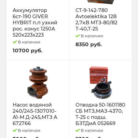
Трактор Т-70С
Аккумулятор
СТ-9-142-780
6ст-190 GIVER
Avtoelektika 12В
HYBRIT п.п узкий
2,7кВ МТЗ-80/82
Трактор ЮМЗ-6
рос. конус 1250А
Т-40,Т-25
520х223х223
В наличии
ТУРБОКОМПРЕССОРЫ
В наличии
8350 руб.
10700 руб.
ФИЛЬТРА
ФОРС., ПЛУНЖ. ПАРА ,КЛАП. ПАРА,
ПОМПЫ, НАСОС ПОДКА
ЭЛЕКТРООБОРУДОВАНИЕ
Насос водяной
Отводка 50-1601180
240/245-1307010-
СБ МТЗ,МАЗ-4370,
ЭО-3323, ЭО-2621 ПЭА-1 ТО-49,702,
А1-М Д-245,МТЗ А
Т-25 с подш.
ЕК-12,14, ДЭК-251
672766
БЗТДиА 052669
В наличии
В наличии