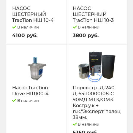
РЕМНИ
НАСОС
НАСОС
ШЕСТЕРНЫЙ
ШЕСТЕРНЫЙ
Свободный код
TracTion НШ 10-4
TracTion НШ 10-3
В наличии
В наличии
СЕЛЬХОЗ-МАШИНЫ
4100 руб.
3800 руб.
Спецпредложения
СТЁКЛА
ТО-49 , ТО-30. ТО-28
Насос TracTion
Поршн.гр. Д-240
Drive НШ100-4
Д-65-10000108-С
ТОПЛИВОПРОВОДЫ.
90МД МТЗ,ЮМЗ
В наличии
Костр.у.к +
Трактор ДТ-175 (ВОЛГАРЬ). ВТ-100
п.к."Эксперт"палец
38мм.
В наличии
Трактор ДТ-75,Т-4,ТДТ-55 дв.А-41/01,
Д-440,СМД-18
5350 руб.