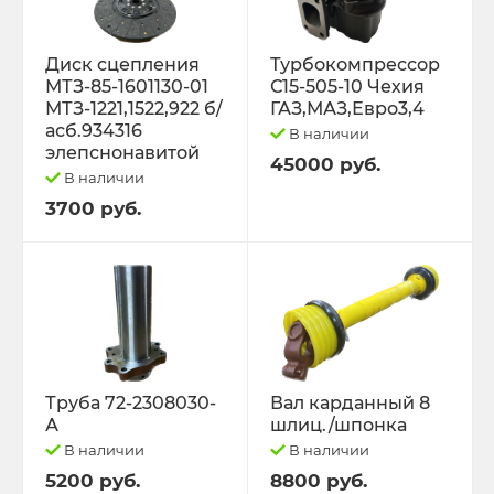
Диск сцепления
Турбокомпрессор
МТЗ-85-1601130-01
С15-505-10 Чехия
МТЗ-1221,1522,922 б/
ГАЗ,МАЗ,Евро3,4
асб.934316
В наличии
элепснонавитой
45000 руб.
В наличии
3700 руб.
Труба 72-2308030-
Вал карданный 8
А
шлиц./шпонка
В наличии
В наличии
5200 руб.
8800 руб.