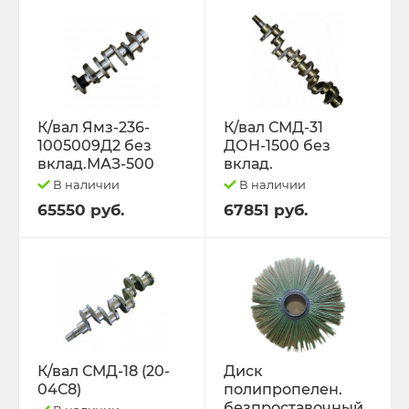
К/вал Ямз-236-
К/вал СМД-31
1005009Д2 без
ДОН-1500 без
вклад.МАЗ-500
вклад.
В наличии
В наличии
65550 руб.
67851 руб.
К/вал СМД-18 (20-
Диск
04С8)
полипропелен.
безпроставочный