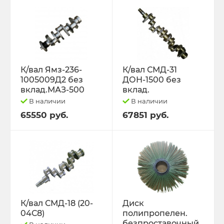
К/вал Ямз-236-
К/вал СМД-31
1005009Д2 без
ДОН-1500 без
вклад.МАЗ-500
вклад.
В наличии
В наличии
65550 руб.
67851 руб.
К/вал СМД-18 (20-
Диск
04С8)
полипропелен.
безпроставочный