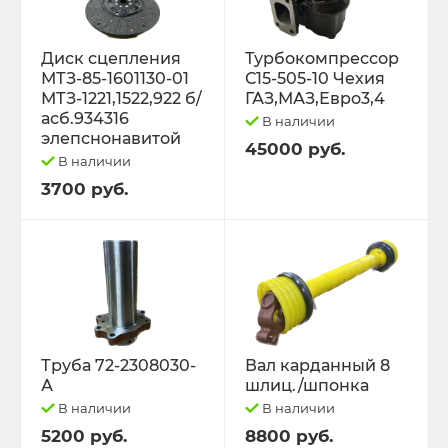
Диск сцепления
Турбокомпрессор
МТЗ-85-1601130-01
С15-505-10 Чехия
МТЗ-1221,1522,922 б/
ГАЗ,МАЗ,Евро3,4
асб.934316
В наличии
элепснонавитой
45000 руб.
В наличии
3700 руб.
Труба 72-2308030-
Вал карданный 8
А
шлиц./шпонка
В наличии
В наличии
5200 руб.
8800 руб.