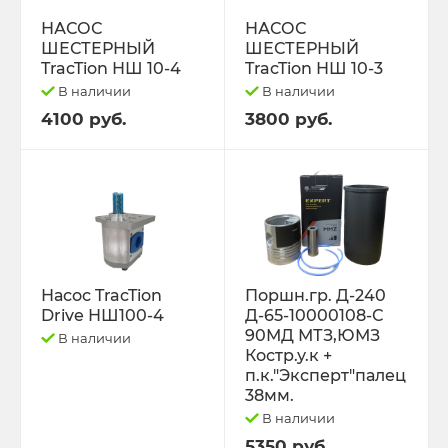
РЕМНИ
НАСОС
НАСОС
ШЕСТЕРНЫЙ
ШЕСТЕРНЫЙ
Свободный код
TracTion НШ 10-4
TracTion НШ 10-3
В наличии
В наличии
СЕЛЬХОЗ-МАШИНЫ
4100 руб.
3800 руб.
Спецпредложения
СТЁКЛА
ТО-49 , ТО-30. ТО-28
Насос TracTion
Поршн.гр. Д-240
Drive НШ100-4
Д-65-10000108-С
ТОПЛИВОПРОВОДЫ.
90МД МТЗ,ЮМЗ
В наличии
Костр.у.к +
Трактор ДТ-175 (ВОЛГАРЬ). ВТ-100
п.к."Эксперт"палец
38мм.
В наличии
Трактор ДТ-75,Т-4,ТДТ-55 дв.А-41/01,
Д-440,СМД-18
5350 руб.