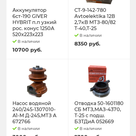
Трактор Т-70С
Аккумулятор
СТ-9-142-780
6ст-190 GIVER
Avtoelektika 12В
HYBRIT п.п узкий
2,7кВ МТЗ-80/82
Трактор ЮМЗ-6
рос. конус 1250А
Т-40,Т-25
520х223х223
В наличии
ТУРБОКОМПРЕССОРЫ
В наличии
8350 руб.
10700 руб.
ФИЛЬТРА
ФОРС., ПЛУНЖ. ПАРА ,КЛАП. ПАРА,
ПОМПЫ, НАСОС ПОДКА
ЭЛЕКТРООБОРУДОВАНИЕ
Насос водяной
Отводка 50-1601180
240/245-1307010-
СБ МТЗ,МАЗ-4370,
ЭО-3323, ЭО-2621 ПЭА-1 ТО-49,702,
А1-М Д-245,МТЗ А
Т-25 с подш.
ЕК-12,14, ДЭК-251
672766
БЗТДиА 052669
В наличии
В наличии