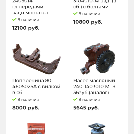
2403014
3104010-А1 зад. (в
гл.передачи
сб.) с болтами
задн.моста к-т
В наличии
В наличии
10800 руб.
12100 руб.
Поперечина 80-
Насос масляный
4605025А с вилкой
240-1403010 МТЗ
в сб.
36зуб.(аналог)
В наличии
В наличии
8000 руб.
5645 руб.