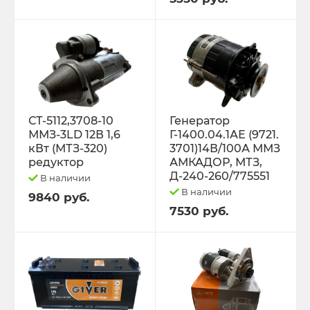
Трактор К-701 К-744 К-702
Трактор МТЗ-1221 1522 1523 1025 2022.3
Д-260
Трактор МТЗ-320
СТ-5112,3708-10
Генератор
ММЗ-3LD 12В 1,6
Г-1400.04.1АЕ (9721.
кВт (МТЗ-320)
3701)14В/100А ММЗ
Трактор МТЗ-82 Д-243 Д-245
редуктор
АМКАДОР, МТЗ,
Д-240-260/775551
В наличии
Трактор Т-130,170
В наличии
9840 руб.
7530 руб.
Трактор Т-150 СМД-60 СМД-31
Трактор Т-25,Т-16 Т-30 Т-45 Т-2048
Трактор Т-40, ЛТЗ-55/60 (Д-144)