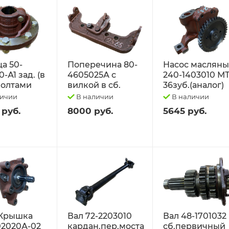
а 50-
Поперечина 80-
Насос маслян
-А1 зад. (в
4605025А с
240-1403010 М
 болтами
вилкой в сб.
36зуб.(аналог)
личии
В наличии
В наличии
 руб.
8000 руб.
5645 руб.
Крышка
Вал 72-2203010
Вал 48-1701032
02020А-02
кардан.пер.моста
сб.первичный