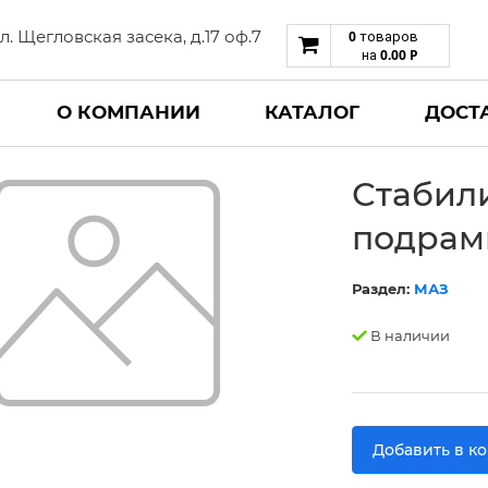
 ул. Щегловская засека, д.17 оф.7
0
товаров
0.00
Р
на
О КОМПАНИИ
КАТАЛОГ
ДОСТ
Стабили
подрам
Раздел:
МАЗ
В наличии
Добавить в к