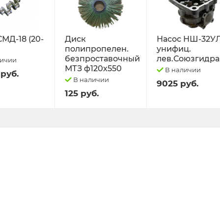
СМД-18 (20-
Диск
Насос НШ-32У
полипропелен.
унифиц.
безпроставочный
лев.Союзгидра
личии
МТЗ ф120х550
В наличии
 руб.
В наличии
9025 руб.
125 руб.