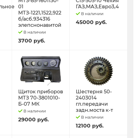
МТЗ-85-1601130-
С15-505-10 Чехия
льное
01
ГАЗ,МАЗ,Евро3,4
МТЗ-1221,1522,922
В наличии
б/асб.934316
45000 руб.
элепснонавитой
В наличии
3700 руб.
Щиток приборов
Шестерня 50-
МТЗ 70-3801010-
2403014
Б-07 МК
гл.передачи
задн.моста к-т
В наличии
В наличии
29000 руб.
12100 руб.