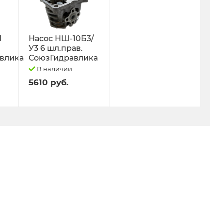
Л
Насос НШ-10Б3/
У3 6 шл.прав.
влика
СоюзГидравлика
В наличии
5610 руб.