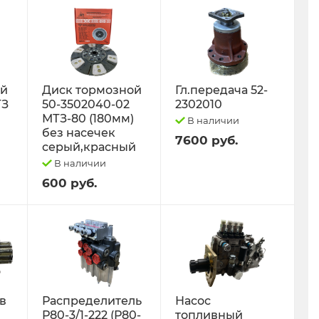
ый
Диск тормозной
Гл.передача 52-
ТЗ
50-3502040-02
2302010
МТЗ-80 (180мм)
В наличии
без насечек
7600 руб.
серый,красный
В наличии
600 руб.
 в
Распределитель
Насос
Р80-3/1-222 (Р80-
топливный