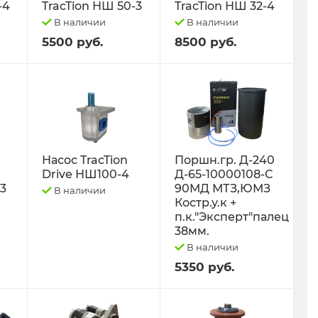
-4
TracTion НШ 50-3
TracTion НШ 32-4
В наличии
В наличии
5500 руб.
8500 руб.
Насос TracTion
Поршн.гр. Д-240
Drive НШ100-4
Д-65-10000108-С
-3
90МД МТЗ,ЮМЗ
В наличии
Костр.у.к +
п.к."Эксперт"палец
38мм.
В наличии
5350 руб.