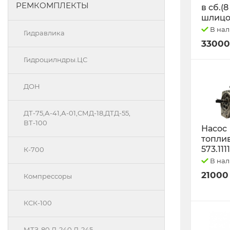
РЕМКОМПЛЕКТЫ
в сб.(8
шлицо
В на
Гидравлика
33000
Гидроцилндры.ЦС
ДОН
ДТ-75,А-41,А-01,СМД-18,ДТД-55,
ВТ-100
Насос
топли
573.111
К-700
В на
21000
Компрессоры
КСК-100
МТЗ-80 Д-240 Д-245