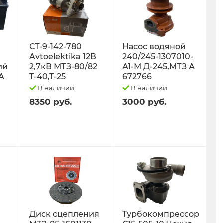
СТ-9-142-780
Насос водяной
Avtoelektika 12В
240/245-1307010-
ий
2,7кВ МТЗ-80/82
А1-М Д-245,МТЗ А
0А
Т-40,Т-25
672766
В наличии
В наличии
8350 руб.
3000 руб.
Диск сцепления
Турбокомпрессор