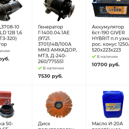
2,3708-10
Генератор
Аккумулятор
D 12В 1,6
Г-1400.04.1АЕ
6ст-190 GIVER
ТЗ-320)
(9721.
HYBRIT п.п узк
тор
3701)14В/100А
рос. конус 125
ММЗ АМКАДОР,
520х223х223
личии
МТЗ, Д-240-
В наличии
руб.
260/775551
10700 руб.
В наличии
7530 руб.
а 50-
Диск
Масло И-20А