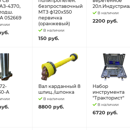
0 СБ
полипропелен.
веретённое
АЗ-4370,
безпроставочный
20л.Индустриа
 подш.
МТЗ ф120х550
В наличии
А 052669
первичка
2200 руб.
(оранжевый)
личии
В наличии
руб.
150 руб.
72-
Вал карданный 8
Набор
30-А
шлиц./шпонка
инструмента
"Тракторист"
личии
В наличии
В наличии
руб.
8800 руб.
6720 руб.