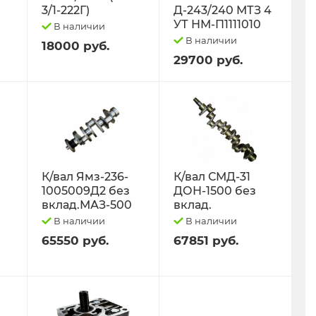
3/1-222Г)
Д-243/240 МТЗ 4
УТ НМ-П1111010
В наличии
В наличии
18000 руб.
29700 руб.
К/вал Ямз-236-
К/вал СМД-31
1005009Д2 без
ДОН-1500 без
вклад.МАЗ-500
вклад.
В наличии
В наличии
65550 руб.
67851 руб.