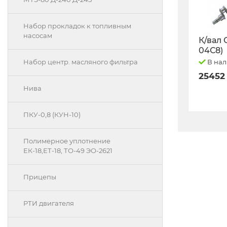
Набор прокладок к топливным
насосам
К/вал 
04С8)
В на
Набор центр. масляного фильтра
25452
Нива
ПКУ-0,8 (КУН-10)
Полимерное уплотнение
ЕК-18,ЕТ-18, ТО-49 ЭО-2621
Прицепы
РТИ двигателя