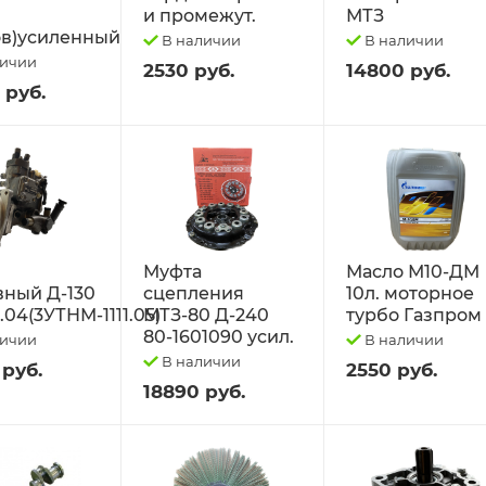
и промежут.
МТЗ
в)усиленный
В наличии
В наличии
личии
2530 руб.
14800 руб.
 руб.
Муфта
Масло М10-ДМ
вный Д-130
сцепления
10л. моторное
1.04(3УТНМ-1111.05)
МТЗ-80 Д-240
турбо Газпром
80-1601090 усил.
личии
В наличии
В наличии
 руб.
2550 руб.
18890 руб.