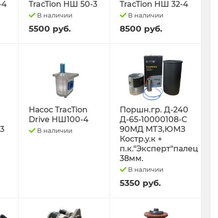
-4
TracTion НШ 50-3
TracTion НШ 32-4
В наличии
В наличии
5500 руб.
8500 руб.
Насос TracTion
Поршн.гр. Д-240
Drive НШ100-4
Д-65-10000108-С
-3
90МД МТЗ,ЮМЗ
В наличии
Костр.у.к +
п.к."Эксперт"палец
38мм.
В наличии
5350 руб.