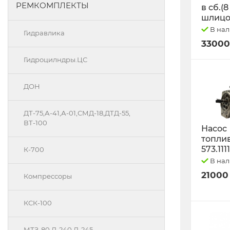
РЕМКОМПЛЕКТЫ
в сб.(8
шлицо
В на
Гидравлика
33000
Гидроцилндры.ЦС
ДОН
ДТ-75,А-41,А-01,СМД-18,ДТД-55,
ВТ-100
Насос
топли
573.111
К-700
В на
21000
Компрессоры
КСК-100
МТЗ-80 Д-240 Д-245