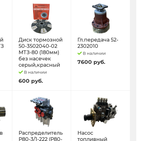
ый
Диск тормозной
Гл.передача 52-
ТЗ
50-3502040-02
2302010
МТЗ-80 (180мм)
В наличии
без насечек
7600 руб.
серый,красный
В наличии
600 руб.
 в
Распределитель
Насос
Р80-3/1-222 (Р80-
топливный