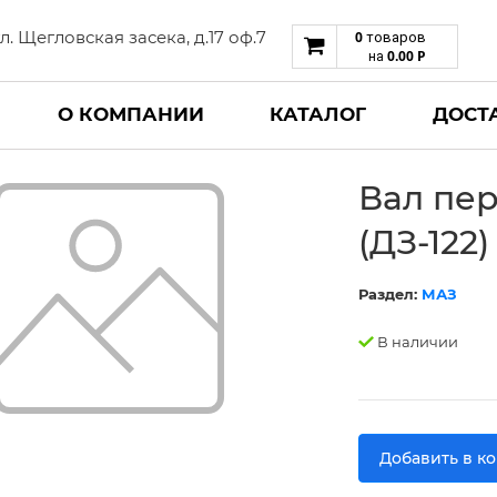
 ул. Щегловская засека, д.17 оф.7
0
товаров
0.00
Р
на
О КОМПАНИИ
КАТАЛОГ
ДОСТ
Вал пе
(ДЗ-122)
Раздел:
МАЗ
В наличии
Добавить в к