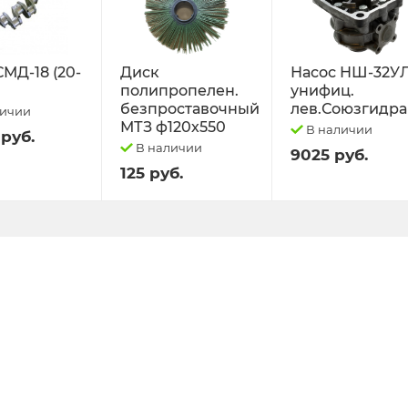
СМД-18 (20-
Диск
Насос НШ-32У
полипропелен.
унифиц.
безпроставочный
лев.Союзгидра
личии
МТЗ ф120х550
В наличии
 руб.
В наличии
9025 руб.
125 руб.