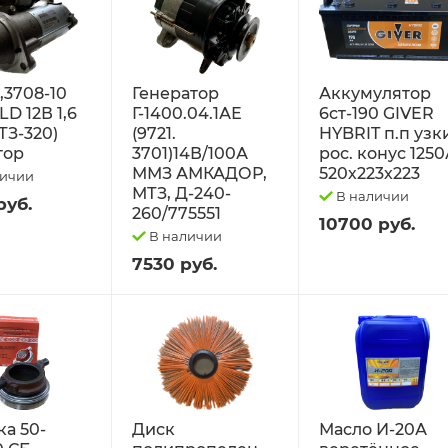
2,3708-10
Генератор
Аккумулятор
D 12В 1,6
Г-1400.04.1АЕ
6ст-190 GIVER
ТЗ-320)
(9721.
HYBRIT п.п узк
тор
3701)14В/100А
рос. конус 125
ММЗ АМКАДОР,
520х223х223
личии
МТЗ, Д-240-
В наличии
руб.
260/775551
10700 руб.
В наличии
7530 руб.
а 50-
Диск
Масло И-20А