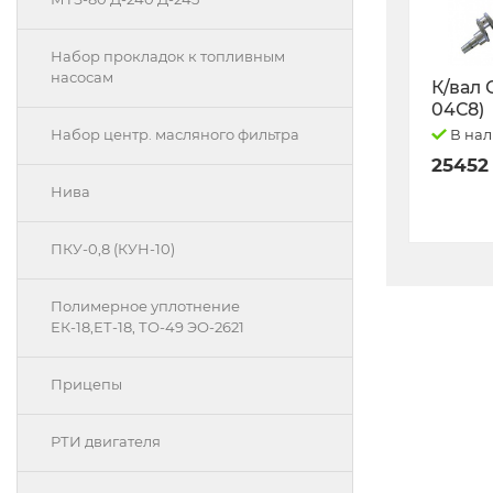
Набор прокладок к топливным
насосам
К/вал 
04С8)
В на
Набор центр. масляного фильтра
25452
Нива
ПКУ-0,8 (КУН-10)
Полимерное уплотнение
ЕК-18,ЕТ-18, ТО-49 ЭО-2621
Прицепы
РТИ двигателя