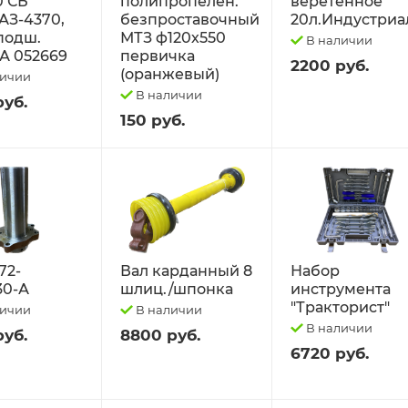
0 СБ
полипропелен.
веретённое
АЗ-4370,
безпроставочный
20л.Индустриа
 подш.
МТЗ ф120х550
В наличии
А 052669
первичка
2200 руб.
(оранжевый)
личии
В наличии
руб.
150 руб.
72-
Вал карданный 8
Набор
30-А
шлиц./шпонка
инструмента
"Тракторист"
личии
В наличии
В наличии
руб.
8800 руб.
6720 руб.