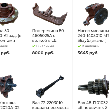
а 50-
Поперечина 80-
Насос маслян
-А1 зад. (в
4605025А с
240-1403010 М
 болтами
вилкой в сб.
36зуб.(аналог)
личии
В наличии
В наличии
 руб.
8000 руб.
5645 руб.
Крышка
Вал 72-2203010
Вал 48-1701032
02020А-02
кардан.пер.моста
сб.первичный