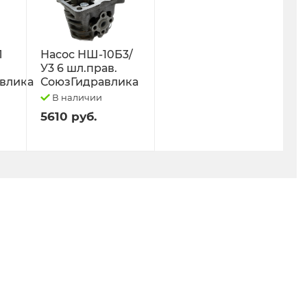
Л
Насос НШ-10Б3/
У3 6 шл.прав.
влика
СоюзГидравлика
В наличии
5610 руб.