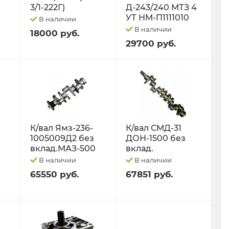
3/1-222Г)
Д-243/240 МТЗ 4
УТ НМ-П1111010
В наличии
В наличии
18000 руб.
29700 руб.
К/вал Ямз-236-
К/вал СМД-31
1005009Д2 без
ДОН-1500 без
вклад.МАЗ-500
вклад.
В наличии
В наличии
65550 руб.
67851 руб.