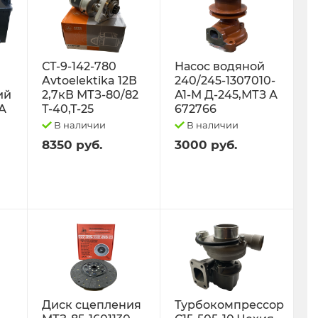
СТ-9-142-780
Насос водяной
Avtoelektika 12В
240/245-1307010-
ий
2,7кВ МТЗ-80/82
А1-М Д-245,МТЗ А
0А
Т-40,Т-25
672766
В наличии
В наличии
8350 руб.
3000 руб.
Диск сцепления
Турбокомпрессор