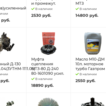
и промежут.
МТЗ
в)усиленный
В наличии
В наличии
личии
2530 руб.
14800 руб.
 руб.
Муфта
Масло М10-ДМ
вный Д-130
сцепления
10л. моторное
1.04(3УТНМ-1111.05)
МТЗ-80 Д-240
турбо Газпром
80-1601090 усил.
личии
В наличии
В наличии
 руб.
2550 руб.
18890 руб.