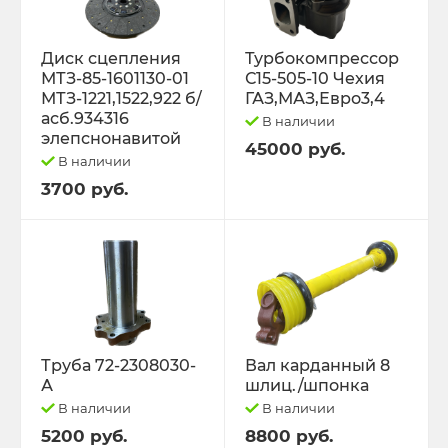
Диск сцепления
Турбокомпрессор
МТЗ-85-1601130-01
С15-505-10 Чехия
МТЗ-1221,1522,922 б/
ГАЗ,МАЗ,Евро3,4
асб.934316
В наличии
элепснонавитой
45000 руб.
В наличии
3700 руб.
Труба 72-2308030-
Вал карданный 8
А
шлиц./шпонка
В наличии
В наличии
5200 руб.
8800 руб.