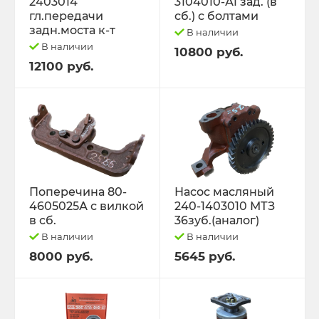
2403014
3104010-А1 зад. (в
гл.передачи
сб.) с болтами
задн.моста к-т
В наличии
В наличии
10800 руб.
12100 руб.
Поперечина 80-
Насос масляный
4605025А с вилкой
240-1403010 МТЗ
в сб.
36зуб.(аналог)
В наличии
В наличии
8000 руб.
5645 руб.