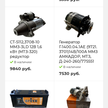
Трактор К-701 К-744 К-702
Трактор МТЗ-1221 1522 1523 1025 2022.3
Д-260
Трактор МТЗ-320
СТ-5112,3708-10
Генератор
ММЗ-3LD 12В 1,6
Г-1400.04.1АЕ (9721.
кВт (МТЗ-320)
3701)14В/100А ММЗ
Трактор МТЗ-82 Д-243 Д-245
редуктор
АМКАДОР, МТЗ,
Д-240-260/775551
В наличии
Трактор Т-130,170
В наличии
9840 руб.
7530 руб.
Трактор Т-150 СМД-60 СМД-31
Трактор Т-25,Т-16 Т-30 Т-45 Т-2048
Трактор Т-40, ЛТЗ-55/60 (Д-144)