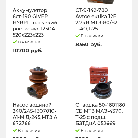
Трактор Т-70С
Аккумулятор
СТ-9-142-780
6ст-190 GIVER
Avtoelektika 12В
HYBRIT п.п узкий
2,7кВ МТЗ-80/82
Трактор ЮМЗ-6
рос. конус 1250А
Т-40,Т-25
520х223х223
В наличии
ТУРБОКОМПРЕССОРЫ
В наличии
8350 руб.
10700 руб.
ФИЛЬТРА
ФОРС., ПЛУНЖ. ПАРА ,КЛАП. ПАРА,
ПОМПЫ, НАСОС ПОДКА
ЭЛЕКТРООБОРУДОВАНИЕ
Насос водяной
Отводка 50-1601180
240/245-1307010-
СБ МТЗ,МАЗ-4370,
ЭО-3323, ЭО-2621 ПЭА-1 ТО-49,702,
А1-М Д-245,МТЗ А
Т-25 с подш.
ЕК-12,14, ДЭК-251
672766
БЗТДиА 052669
В наличии
В наличии