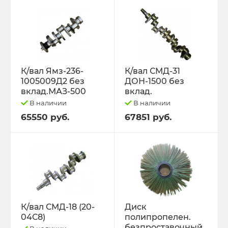
К/вал Ямз-236-
К/вал СМД-31
1005009Д2 без
ДОН-1500 без
вклад.МАЗ-500
вклад.
В наличии
В наличии
65550 руб.
67851 руб.
К/вал СМД-18 (20-
Диск
04С8)
полипропелен.
безпроставочный