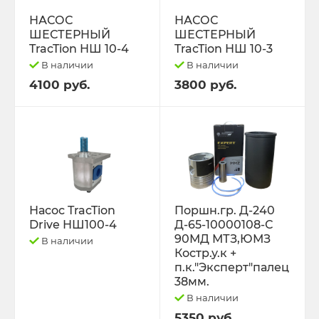
РЕМНИ
НАСОС
НАСОС
ШЕСТЕРНЫЙ
ШЕСТЕРНЫЙ
Свободный код
TracTion НШ 10-4
TracTion НШ 10-3
В наличии
В наличии
СЕЛЬХОЗ-МАШИНЫ
4100 руб.
3800 руб.
Спецпредложения
СТЁКЛА
ТО-49 , ТО-30. ТО-28
Насос TracTion
Поршн.гр. Д-240
Drive НШ100-4
Д-65-10000108-С
ТОПЛИВОПРОВОДЫ.
90МД МТЗ,ЮМЗ
В наличии
Костр.у.к +
Трактор ДТ-175 (ВОЛГАРЬ). ВТ-100
п.к."Эксперт"палец
38мм.
В наличии
Трактор ДТ-75,Т-4,ТДТ-55 дв.А-41/01,
Д-440,СМД-18
5350 руб.