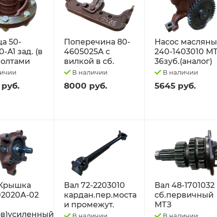
а 50-
Поперечина 80-
Насос маслян
-А1 зад. (в
4605025А с
240-1403010 М
 болтами
вилкой в сб.
36зуб.(аналог)
личии
В наличии
В наличии
 руб.
8000 руб.
5645 руб.
Крышка
Вал 72-2203010
Вал 48-1701032
02020А-02
кардан.пер.моста
сб.первичный
и промежут.
МТЗ
в)усиленный
В наличии
В наличии