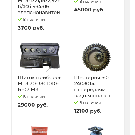
МТЗ-1221,1522,922
В наличии
б/асб.934316
45000 руб.
элепснонавитой
В наличии
3700 руб.
Щиток приборов
Шестерня 50-
МТЗ 70-3801010-
2403014
Б-07 МК
гл.передачи
задн.моста к-т
В наличии
В наличии
29000 руб.
12100 руб.