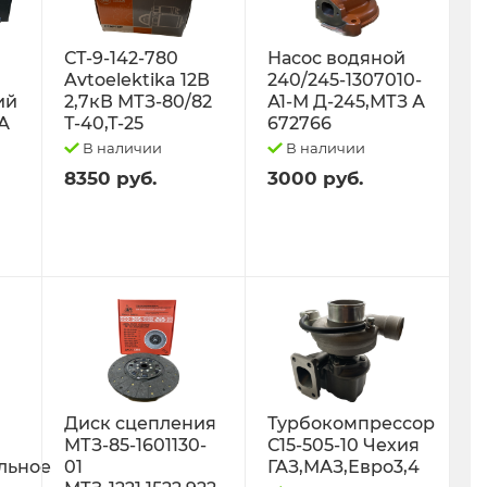
СТ-9-142-780
Насос водяной
Avtoelektika 12В
240/245-1307010-
ий
2,7кВ МТЗ-80/82
А1-М Д-245,МТЗ А
0А
Т-40,Т-25
672766
В наличии
В наличии
8350 руб.
3000 руб.
Диск сцепления
Турбокомпрессор
МТЗ-85-1601130-
С15-505-10 Чехия
льное
01
ГАЗ,МАЗ,Евро3,4