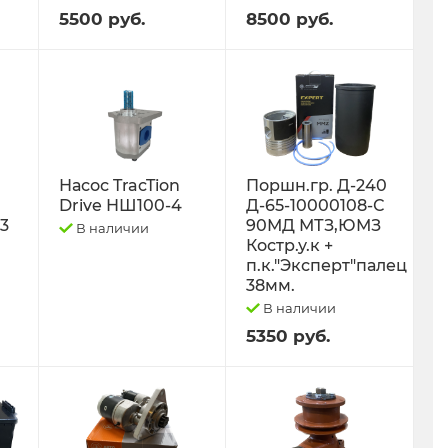
5500 руб.
8500 руб.
Насос TracTion
Поршн.гр. Д-240
Drive НШ100-4
Д-65-10000108-С
-3
90МД МТЗ,ЮМЗ
В наличии
Костр.у.к +
п.к."Эксперт"палец
38мм.
В наличии
5350 руб.