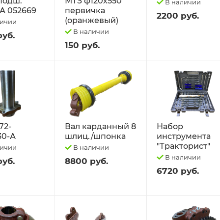
 подш.
МТЗ ф120х550
В наличии
А 052669
первичка
2200 руб.
(оранжевый)
личии
В наличии
руб.
150 руб.
72-
Вал карданный 8
Набор
30-А
шлиц./шпонка
инструмента
"Тракторист"
личии
В наличии
В наличии
руб.
8800 руб.
6720 руб.