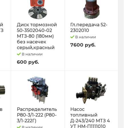
ый
Диск тормозной
Гл.передача 52-
ТЗ
50-3502040-02
2302010
МТЗ-80 (180мм)
В наличии
без насечек
7600 руб.
серый,красный
В наличии
600 руб.
 в
Распределитель
Насос
Р80-3/1-222 (Р80-
топливный
3/1-222Г)
Д-243/240 МТЗ 4
УТ НМ-П1111010
В наличии