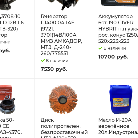
2,3708-10
Генератор
Аккумулятор
D 12В 1,6
Г-1400.04.1АЕ
6ст-190 GIVER
ТЗ-320)
(9721.
HYBRIT п.п узк
тор
3701)14В/100А
рос. конус 125
ММЗ АМКАДОР,
520х223х223
личии
МТЗ, Д-240-
В наличии
руб.
260/775551
10700 руб.
В наличии
7530 руб.
а 50-
Диск
Масло И-20А
0 СБ
полипропелен.
веретённое
АЗ-4370,
безпроставочный
20л.Индустриа