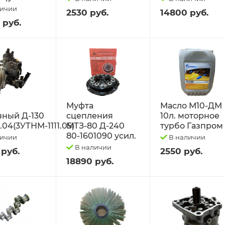
личии
2530 руб.
14800 руб.
 руб.
Муфта
Масло М10-ДМ
вный Д-130
сцепления
10л. моторное
1.04(3УТНМ-1111.05)
МТЗ-80 Д-240
турбо Газпром
80-1601090 усил.
личии
В наличии
В наличии
 руб.
2550 руб.
18890 руб.