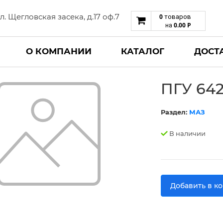
 ул. Щегловская засека, д.17 оф.7
0
товаров
0.00
Р
на
О КОМПАНИИ
КАТАЛОГ
ДОСТ
ПГУ 642
Раздел:
МАЗ
В наличии
Добавить в к