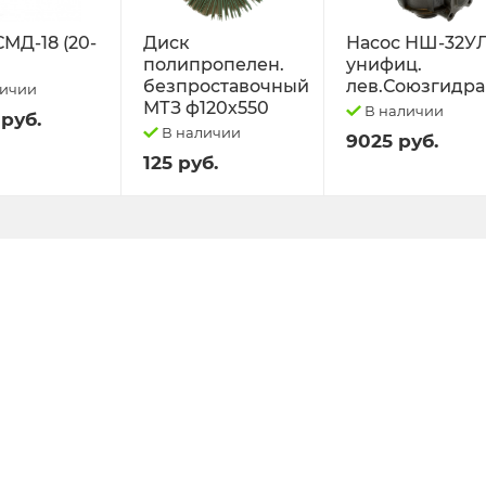
СМД-18 (20-
Диск
Насос НШ-32У
полипропелен.
унифиц.
безпроставочный
лев.Союзгидра
личии
МТЗ ф120х550
В наличии
 руб.
В наличии
9025 руб.
125 руб.