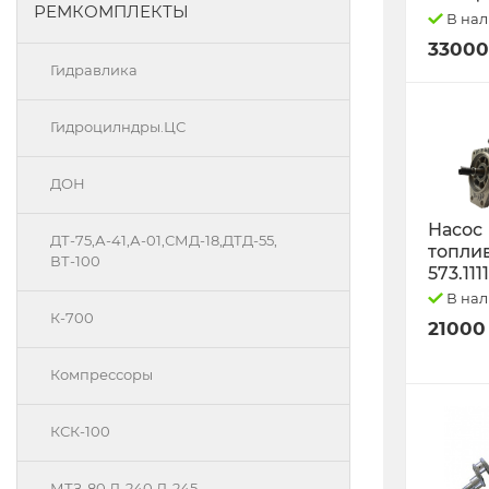
РЕМКОМПЛЕКТЫ
В на
33000
Гидравлика
Гидроцилндры.ЦС
ДОН
Насос
ДТ-75,А-41,А-01,СМД-18,ДТД-55,
топли
ВТ-100
573.111
В на
К-700
21000
Компрессоры
КСК-100
МТЗ-80 Д-240 Д-245