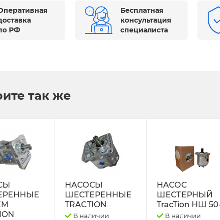
Оперативная
Бесплатная
доставка
консультация
по РФ
специалиста
ите так же
СЫ
НАСОСЫ
НАСОС
ЕРЕННЫЕ
ШЕСТЕРЕННЫЕ
ШЕСТЕРНЫЙ
ЕМ
TRACTION
TracTion НШ 50
ION
В наличии
В наличии