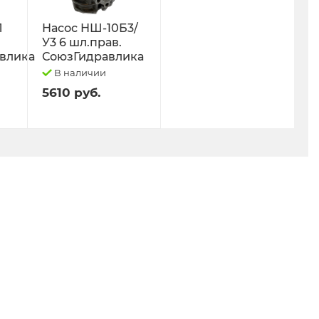
Л
Насос НШ-10Б3/
У3 6 шл.прав.
влика
СоюзГидравлика
В наличии
5610 руб.