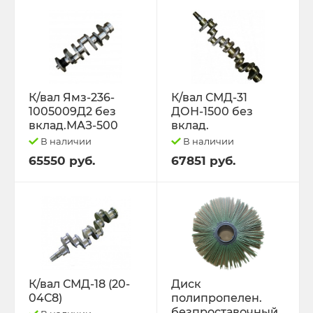
К/вал Ямз-236-
К/вал СМД-31
1005009Д2 без
ДОН-1500 без
вклад.МАЗ-500
вклад.
В наличии
В наличии
65550 руб.
67851 руб.
К/вал СМД-18 (20-
Диск
04С8)
полипропелен.
безпроставочный