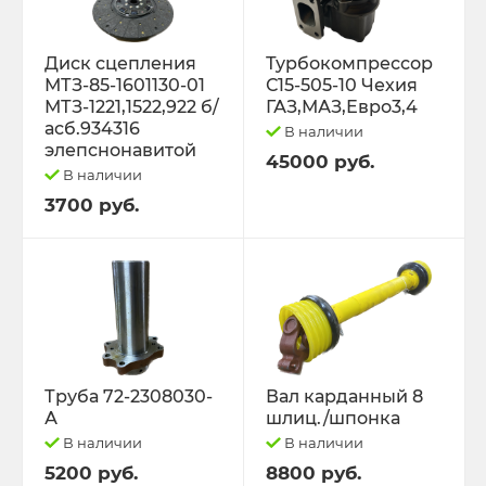
Диск сцепления
Турбокомпрессор
МТЗ-85-1601130-01
С15-505-10 Чехия
МТЗ-1221,1522,922 б/
ГАЗ,МАЗ,Евро3,4
асб.934316
В наличии
элепснонавитой
45000 руб.
В наличии
3700 руб.
Труба 72-2308030-
Вал карданный 8
А
шлиц./шпонка
В наличии
В наличии
5200 руб.
8800 руб.