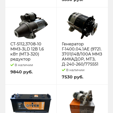
Трактор К-701 К-744 К-702
Трактор МТЗ-1221 1522 1523 1025 2022.3
Д-260
Трактор МТЗ-320
СТ-5112,3708-10
Генератор
ММЗ-3LD 12В 1,6
Г-1400.04.1АЕ (9721.
кВт (МТЗ-320)
3701)14В/100А ММЗ
Трактор МТЗ-82 Д-243 Д-245
редуктор
АМКАДОР, МТЗ,
Д-240-260/775551
В наличии
Трактор Т-130,170
В наличии
9840 руб.
7530 руб.
Трактор Т-150 СМД-60 СМД-31
Трактор Т-25,Т-16 Т-30 Т-45 Т-2048
Трактор Т-40, ЛТЗ-55/60 (Д-144)