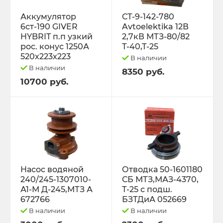
Трактор Т-70С
Аккумулятор
СТ-9-142-780
6ст-190 GIVER
Avtoelektika 12В
HYBRIT п.п узкий
2,7кВ МТЗ-80/82
Трактор ЮМЗ-6
рос. конус 1250А
Т-40,Т-25
520х223х223
В наличии
ТУРБОКОМПРЕССОРЫ
В наличии
8350 руб.
10700 руб.
ФИЛЬТРА
ФОРС., ПЛУНЖ. ПАРА ,КЛАП. ПАРА,
ПОМПЫ, НАСОС ПОДКА
ЭЛЕКТРООБОРУДОВАНИЕ
Насос водяной
Отводка 50-1601180
240/245-1307010-
СБ МТЗ,МАЗ-4370,
ЭО-3323, ЭО-2621 ПЭА-1 ТО-49,702,
А1-М Д-245,МТЗ А
Т-25 с подш.
ЕК-12,14, ДЭК-251
672766
БЗТДиА 052669
В наличии
В наличии