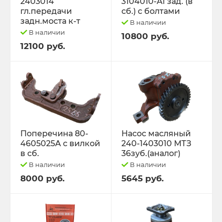
2403014
3104010-А1 зад. (в
гл.передачи
сб.) с болтами
задн.моста к-т
В наличии
В наличии
10800 руб.
12100 руб.
Поперечина 80-
Насос масляный
4605025А с вилкой
240-1403010 МТЗ
в сб.
36зуб.(аналог)
В наличии
В наличии
8000 руб.
5645 руб.