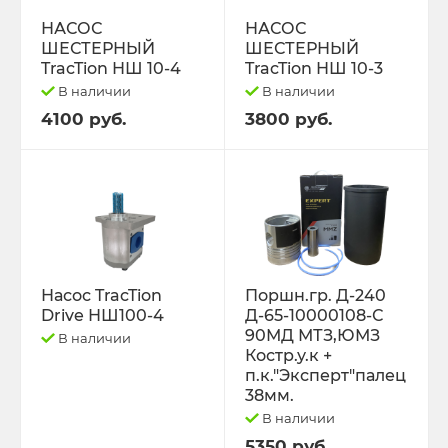
РЕМНИ
НАСОС
НАСОС
ШЕСТЕРНЫЙ
ШЕСТЕРНЫЙ
Свободный код
TracTion НШ 10-4
TracTion НШ 10-3
В наличии
В наличии
СЕЛЬХОЗ-МАШИНЫ
4100 руб.
3800 руб.
Спецпредложения
СТЁКЛА
ТО-49 , ТО-30. ТО-28
Насос TracTion
Поршн.гр. Д-240
Drive НШ100-4
Д-65-10000108-С
ТОПЛИВОПРОВОДЫ.
90МД МТЗ,ЮМЗ
В наличии
Костр.у.к +
Трактор ДТ-175 (ВОЛГАРЬ). ВТ-100
п.к."Эксперт"палец
38мм.
В наличии
Трактор ДТ-75,Т-4,ТДТ-55 дв.А-41/01,
Д-440,СМД-18
5350 руб.