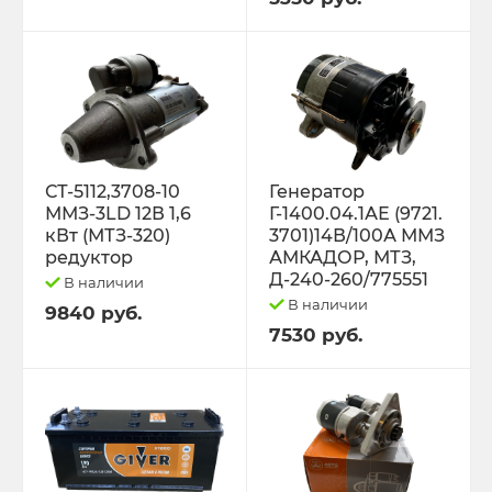
Трактор К-701 К-744 К-702
Трактор МТЗ-1221 1522 1523 1025 2022.3
Д-260
Трактор МТЗ-320
СТ-5112,3708-10
Генератор
ММЗ-3LD 12В 1,6
Г-1400.04.1АЕ (9721.
кВт (МТЗ-320)
3701)14В/100А ММЗ
Трактор МТЗ-82 Д-243 Д-245
редуктор
АМКАДОР, МТЗ,
Д-240-260/775551
В наличии
Трактор Т-130,170
В наличии
9840 руб.
7530 руб.
Трактор Т-150 СМД-60 СМД-31
Трактор Т-25,Т-16 Т-30 Т-45 Т-2048
Трактор Т-40, ЛТЗ-55/60 (Д-144)