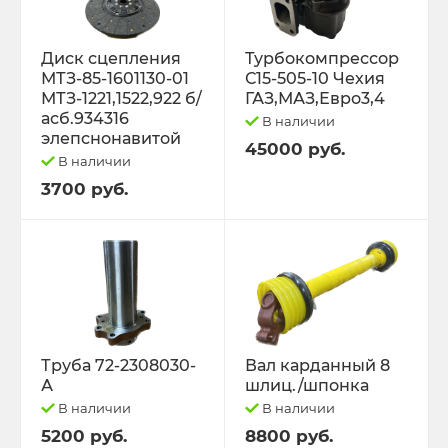
Диск сцепления
Турбокомпрессор
МТЗ-85-1601130-01
С15-505-10 Чехия
МТЗ-1221,1522,922 б/
ГАЗ,МАЗ,Евро3,4
асб.934316
В наличии
элепснонавитой
45000 руб.
В наличии
3700 руб.
Труба 72-2308030-
Вал карданный 8
А
шлиц./шпонка
В наличии
В наличии
5200 руб.
8800 руб.