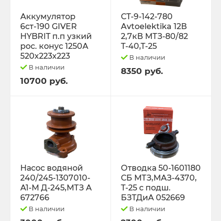
Трактор Т-70С
Аккумулятор
СТ-9-142-780
6ст-190 GIVER
Avtoelektika 12В
HYBRIT п.п узкий
2,7кВ МТЗ-80/82
Трактор ЮМЗ-6
рос. конус 1250А
Т-40,Т-25
520х223х223
В наличии
ТУРБОКОМПРЕССОРЫ
В наличии
8350 руб.
10700 руб.
ФИЛЬТРА
ФОРС., ПЛУНЖ. ПАРА ,КЛАП. ПАРА,
ПОМПЫ, НАСОС ПОДКА
ЭЛЕКТРООБОРУДОВАНИЕ
Насос водяной
Отводка 50-1601180
240/245-1307010-
СБ МТЗ,МАЗ-4370,
ЭО-3323, ЭО-2621 ПЭА-1 ТО-49,702,
А1-М Д-245,МТЗ А
Т-25 с подш.
ЕК-12,14, ДЭК-251
672766
БЗТДиА 052669
В наличии
В наличии