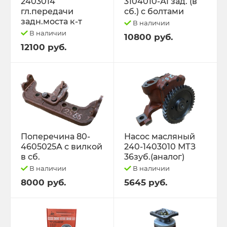
2403014
3104010-А1 зад. (в
гл.передачи
сб.) с болтами
задн.моста к-т
В наличии
В наличии
10800 руб.
12100 руб.
Поперечина 80-
Насос масляный
4605025А с вилкой
240-1403010 МТЗ
в сб.
36зуб.(аналог)
В наличии
В наличии
8000 руб.
5645 руб.