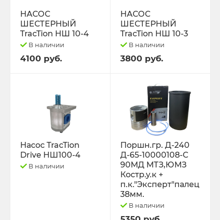
РЕМНИ
НАСОС
НАСОС
ШЕСТЕРНЫЙ
ШЕСТЕРНЫЙ
Свободный код
TracTion НШ 10-4
TracTion НШ 10-3
В наличии
В наличии
СЕЛЬХОЗ-МАШИНЫ
4100 руб.
3800 руб.
Спецпредложения
СТЁКЛА
ТО-49 , ТО-30. ТО-28
Насос TracTion
Поршн.гр. Д-240
Drive НШ100-4
Д-65-10000108-С
ТОПЛИВОПРОВОДЫ.
90МД МТЗ,ЮМЗ
В наличии
Костр.у.к +
Трактор ДТ-175 (ВОЛГАРЬ). ВТ-100
п.к."Эксперт"палец
38мм.
В наличии
Трактор ДТ-75,Т-4,ТДТ-55 дв.А-41/01,
Д-440,СМД-18
5350 руб.