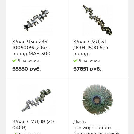
К/вал Ямз-236-
К/вал СМД-31
1005009Д2 без
ДОН-1500 без
вклад.МАЗ-500
вклад.
В наличии
В наличии
65550 руб.
67851 руб.
К/вал СМД-18 (20-
Диск
04С8)
полипропелен.
безпроставочный