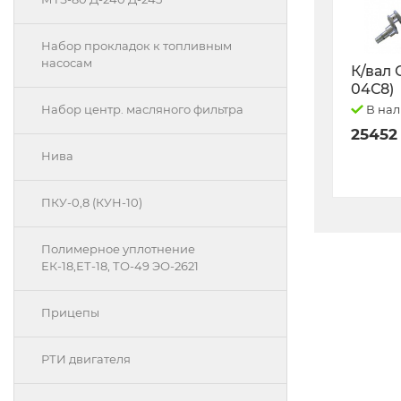
Набор прокладок к топливным
насосам
К/вал 
04С8)
В на
Набор центр. масляного фильтра
25452
Нива
ПКУ-0,8 (КУН-10)
Полимерное уплотнение
ЕК-18,ЕТ-18, ТО-49 ЭО-2621
Прицепы
РТИ двигателя