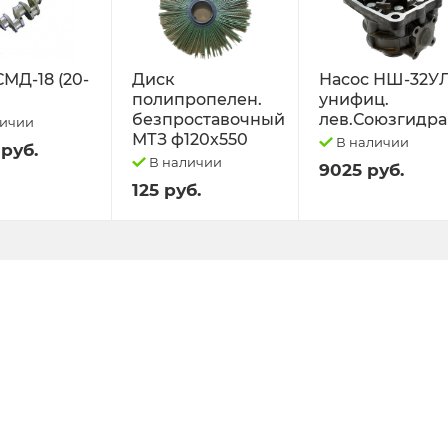
СМД-18 (20-
Диск
Насос НШ-32У
полипропелен.
унифиц.
безпроставочный
лев.Союзгидра
личии
МТЗ ф120х550
В наличии
 руб.
В наличии
9025 руб.
125 руб.