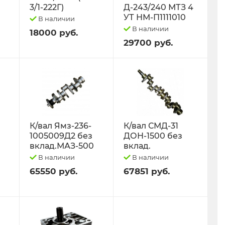
3/1-222Г)
Д-243/240 МТЗ 4
УТ НМ-П1111010
В наличии
В наличии
18000 руб.
29700 руб.
К/вал Ямз-236-
К/вал СМД-31
1005009Д2 без
ДОН-1500 без
вклад.МАЗ-500
вклад.
В наличии
В наличии
65550 руб.
67851 руб.