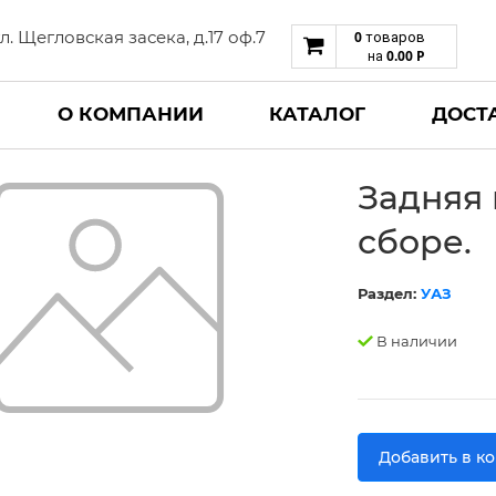
 ул. Щегловская засека, д.17 оф.7
0
товаров
0.00
Р
на
О КОМПАНИИ
КАТАЛОГ
ДОСТ
Задняя 
сборе.
Раздел:
УАЗ
В наличии
Добавить в к