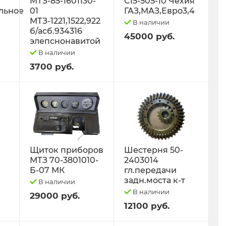
МТЗ-85-1601130-
С15-505-10 Чехия
льное
01
ГАЗ,МАЗ,Евро3,4
МТЗ-1221,1522,922
В наличии
б/асб.934316
45000 руб.
элепснонавитой
В наличии
3700 руб.
Щиток приборов
Шестерня 50-
МТЗ 70-3801010-
2403014
Б-07 МК
гл.передачи
задн.моста к-т
В наличии
В наличии
29000 руб.
12100 руб.