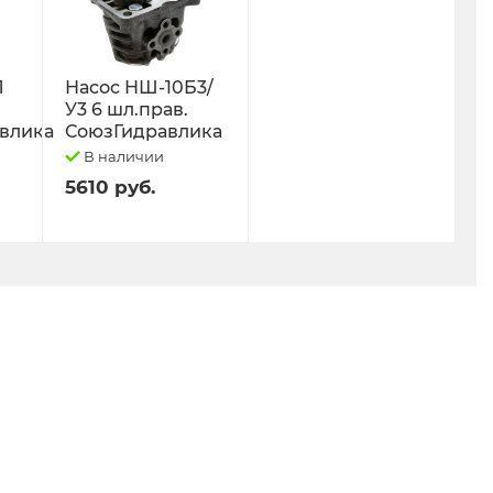
Л
Насос НШ-10Б3/
У3 6 шл.прав.
влика
СоюзГидравлика
В наличии
5610 руб.