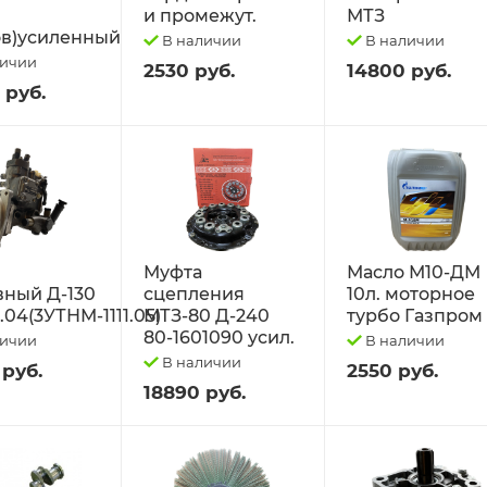
и промежут.
МТЗ
в)усиленный
В наличии
В наличии
личии
2530 руб.
14800 руб.
 руб.
Муфта
Масло М10-ДМ
вный Д-130
сцепления
10л. моторное
1.04(3УТНМ-1111.05)
МТЗ-80 Д-240
турбо Газпром
80-1601090 усил.
личии
В наличии
В наличии
 руб.
2550 руб.
18890 руб.