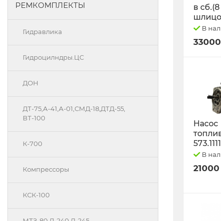
РЕМКОМПЛЕКТЫ
в сб.(8
шлицо
В на
Гидравлика
33000
Гидроцилндры.ЦС
ДОН
ДТ-75,А-41,А-01,СМД-18,ДТД-55,
ВТ-100
Насос
топли
573.111
К-700
В на
21000
Компрессоры
КСК-100
МТЗ-80 Д-240 Д-245