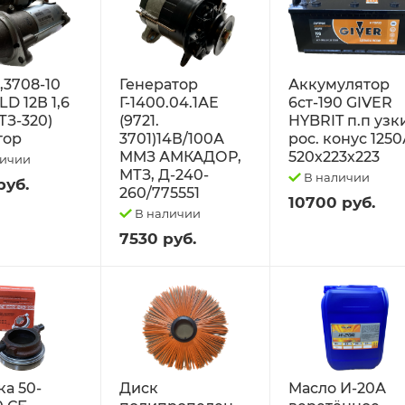
2,3708-10
Генератор
Аккумулятор
D 12В 1,6
Г-1400.04.1АЕ
6ст-190 GIVER
ТЗ-320)
(9721.
HYBRIT п.п узк
тор
3701)14В/100А
рос. конус 125
ММЗ АМКАДОР,
520х223х223
личии
МТЗ, Д-240-
В наличии
руб.
260/775551
10700 руб.
В наличии
7530 руб.
а 50-
Диск
Масло И-20А