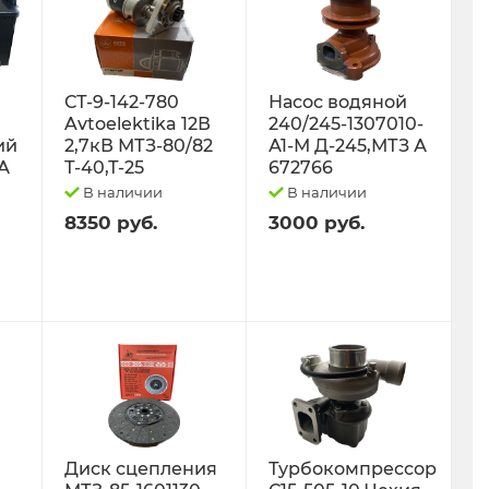
СТ-9-142-780
Насос водяной
Avtoelektika 12В
240/245-1307010-
ий
2,7кВ МТЗ-80/82
А1-М Д-245,МТЗ А
0А
Т-40,Т-25
672766
В наличии
В наличии
8350 руб.
3000 руб.
Диск сцепления
Турбокомпрессор