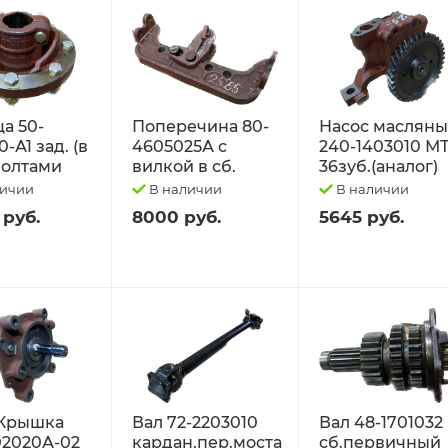
а 50-
Поперечина 80-
Насос маслян
-А1 зад. (в
4605025А с
240-1403010 М
 болтами
вилкой в сб.
36зуб.(аналог)
личии
В наличии
В наличии
 руб.
8000 руб.
5645 руб.
Крышка
Вал 72-2203010
Вал 48-1701032
02020А-02
кардан.пер.моста
сб.первичный