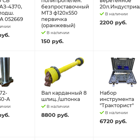
0 СБ
полипропелен.
веретённое
АЗ-4370,
безпроставочный
20л.Индустриа
 подш.
МТЗ ф120х550
В наличии
А 052669
первичка
2200 руб.
(оранжевый)
личии
В наличии
руб.
150 руб.
72-
Вал карданный 8
Набор
30-А
шлиц./шпонка
инструмента
"Тракторист"
личии
В наличии
В наличии
руб.
8800 руб.
6720 руб.