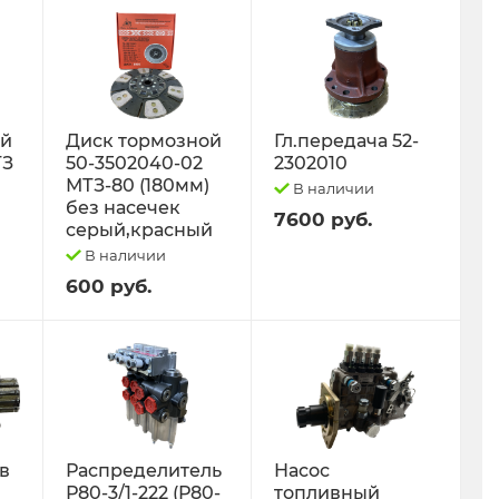
ый
Диск тормозной
Гл.передача 52-
ТЗ
50-3502040-02
2302010
МТЗ-80 (180мм)
В наличии
без насечек
7600 руб.
серый,красный
В наличии
600 руб.
 в
Распределитель
Насос
Р80-3/1-222 (Р80-
топливный