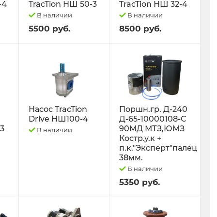
-4
TracTion НШ 50-3
TracTion НШ 32-4
В наличии
В наличии
5500 руб.
8500 руб.
Насос TracTion
Поршн.гр. Д-240
Drive НШ100-4
Д-65-10000108-С
-3
90МД МТЗ,ЮМЗ
В наличии
Костр.у.к +
п.к."Эксперт"палец
38мм.
В наличии
5350 руб.