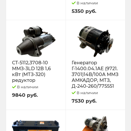
В наличии
5350 руб.
Трактор К-701 К-744 К-702
Трактор МТЗ-1221 1522 1523 1025 2022.3
Д-260
Трактор МТЗ-320
СТ-5112,3708-10
Генератор
Трактор МТЗ-82 Д-243 Д-245
ММЗ-3LD 12В 1,6
Г-1400.04.1АЕ (9721.
кВт (МТЗ-320)
3701)14В/100А ММЗ
редуктор
АМКАДОР, МТЗ,
Трактор Т-130,170
Д-240-260/775551
В наличии
В наличии
9840 руб.
Трактор Т-150 СМД-60 СМД-31
7530 руб.
Трактор Т-25,Т-16 Т-30 Т-45 Т-2048
Трактор Т-40, ЛТЗ-55/60 (Д-144)