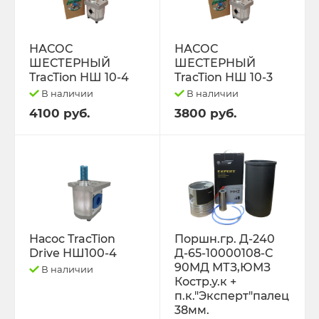
РЕМНИ
Свободный код
НАСОС
НАСОС
ШЕСТЕРНЫЙ
ШЕСТЕРНЫЙ
TracTion НШ 10-4
TracTion НШ 10-3
СЕЛЬХОЗ-МАШИНЫ
В наличии
В наличии
4100 руб.
3800 руб.
Спецпредложения
СТЁКЛА
ТО-49 , ТО-30. ТО-28
ТОПЛИВОПРОВОДЫ.
Насос TracTion
Поршн.гр. Д-240
Drive НШ100-4
Д-65-10000108-С
Трактор ДТ-175 (ВОЛГАРЬ). ВТ-100
90МД МТЗ,ЮМЗ
В наличии
Костр.у.к +
п.к."Эксперт"палец
Трактор ДТ-75,Т-4,ТДТ-55 дв.А-41/01,
38мм.
Д-440,СМД-18