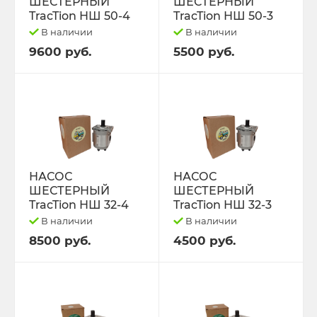
ПРИЦЕПЫ
ШЕСТЕРНЫЙ
ШЕСТЕРНЫЙ
ТО-28
TracTion НШ 50-4
TracTion НШ 50-3
В наличии
В наличии
ПРОКЛАДКИ ГОЛОВКИ БЛОКА
ТО-49
9600 руб.
5500 руб.
ПРОЧЕЕ, ИМПОРТ.
ЭЛКОНТ НАБОРЫ
ПУСКАЧИ,РЕДУКТОРА.
ЭО-2621 2626 3323 ЕК-14/18
РАДИАТОРЫ ОХЛАЖДЕНИЯ
ЮМЗ-6
НАСОС
НАСОС
РАСПРЕДЕЛИТЕЛИ
ЯМЗ-236,238,240
ШЕСТЕРНЫЙ
ШЕСТЕРНЫЙ
TracTion НШ 32-4
TracTion НШ 32-3
РАСПЫЛИТЕЛИ,шайбы медные.
ЯМЗ-236.238.240 Ярославль.
В наличии
В наличии
8500 руб.
4500 руб.
РЕЗИНА,диски.
РЕМКОМПЛЕКТЫ