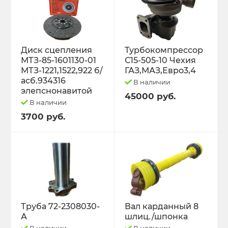
Диск сцепления
Турбокомпрессор
МТЗ-85-1601130-01
С15-505-10 Чехия
МТЗ-1221,1522,922 б/
ГАЗ,МАЗ,Евро3,4
асб.934316
В наличии
элепснонавитой
45000 руб.
В наличии
3700 руб.
Труба 72-2308030-
Вал карданный 8
А
шлиц./шпонка
В наличии
В наличии