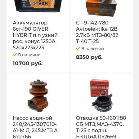
Трактор Т-70С
Аккумулятор
СТ-9-142-780
Трактор ЮМЗ-6
6ст-190 GIVER
Avtoelektika 12В
HYBRIT п.п узкий
2,7кВ МТЗ-80/82
ТУРБОКОМПРЕССОРЫ
рос. конус 1250А
Т-40,Т-25
520х223х223
В наличии
В наличии
8350 руб.
ФИЛЬТРА
10700 руб.
ФОРС., ПЛУНЖ. ПАРА ,КЛАП. ПАРА,
ПОМПЫ, НАСОС ПОДКА
ЭЛЕКТРООБОРУДОВАНИЕ
ЭО-3323, ЭО-2621 ПЭА-1 ТО-49,702,
Насос водяной
Отводка 50-1601180
ЕК-12,14, ДЭК-251
240/245-1307010-
СБ МТЗ,МАЗ-4370,
А1-М Д-245,МТЗ А
Т-25 с подш.
672766
БЗТДиА 052669