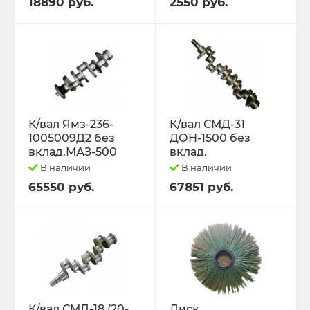
18890 руб.
2550 руб.
К/вал Ямз-236-
К/вал СМД-31
1005009Д2 без
ДОН-1500 без
вклад.МАЗ-500
вклад.
В наличии
В наличии
65550 руб.
67851 руб.
К/вал СМД-18 (20-
Диск