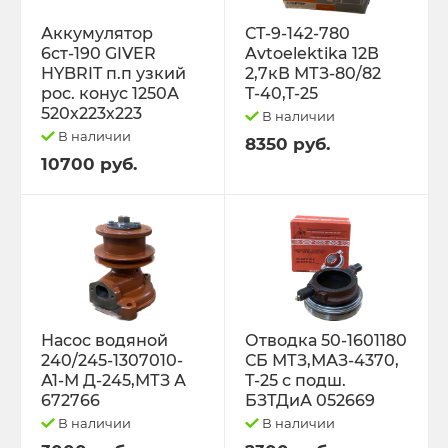
Трактор Т-70С
Аккумулятор
СТ-9-142-780
6ст-190 GIVER
Avtoelektika 12В
HYBRIT п.п узкий
2,7кВ МТЗ-80/82
Трактор ЮМЗ-6
рос. конус 1250А
Т-40,Т-25
520х223х223
В наличии
ТУРБОКОМПРЕССОРЫ
В наличии
8350 руб.
10700 руб.
ФИЛЬТРА
ФОРС., ПЛУНЖ. ПАРА ,КЛАП. ПАРА,
ПОМПЫ, НАСОС ПОДКА
ЭЛЕКТРООБОРУДОВАНИЕ
Насос водяной
Отводка 50-1601180
240/245-1307010-
СБ МТЗ,МАЗ-4370,
ЭО-3323, ЭО-2621 ПЭА-1 ТО-49,702,
А1-М Д-245,МТЗ А
Т-25 с подш.
ЕК-12,14, ДЭК-251
672766
БЗТДиА 052669
В наличии
В наличии