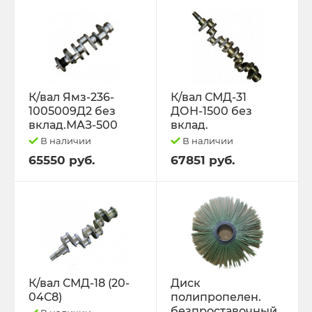
К/вал Ямз-236-
К/вал СМД-31
1005009Д2 без
ДОН-1500 без
вклад.МАЗ-500
вклад.
В наличии
В наличии
65550 руб.
67851 руб.
К/вал СМД-18 (20-
Диск
04С8)
полипропелен.
безпроставочный