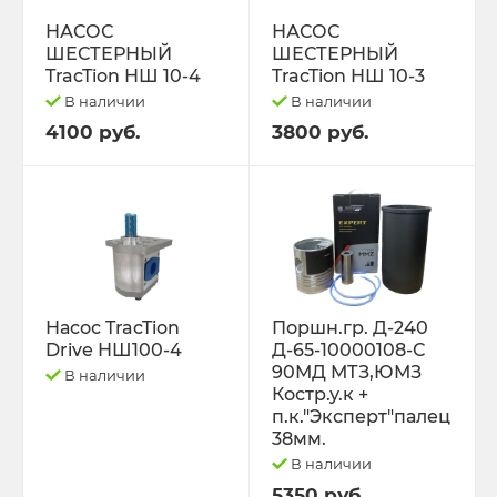
РЕМНИ
НАСОС
НАСОС
ШЕСТЕРНЫЙ
ШЕСТЕРНЫЙ
Свободный код
TracTion НШ 10-4
TracTion НШ 10-3
В наличии
В наличии
СЕЛЬХОЗ-МАШИНЫ
4100 руб.
3800 руб.
Спецпредложения
СТЁКЛА
ТО-49 , ТО-30. ТО-28
Насос TracTion
Поршн.гр. Д-240
Drive НШ100-4
Д-65-10000108-С
ТОПЛИВОПРОВОДЫ.
90МД МТЗ,ЮМЗ
В наличии
Костр.у.к +
Трактор ДТ-175 (ВОЛГАРЬ). ВТ-100
п.к."Эксперт"палец
38мм.
В наличии
Трактор ДТ-75,Т-4,ТДТ-55 дв.А-41/01,
Д-440,СМД-18
5350 руб.