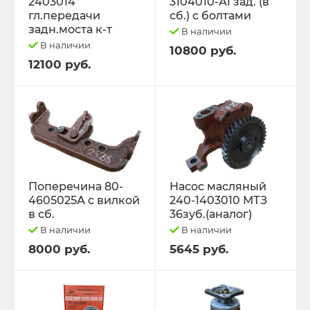
2403014
3104010-А1 зад. (в
гл.передачи
сб.) с болтами
задн.моста к-т
В наличии
В наличии
10800 руб.
12100 руб.
Поперечина 80-
Насос масляный
4605025А с вилкой
240-1403010 МТЗ
в сб.
36зуб.(аналог)
В наличии
В наличии
8000 руб.
5645 руб.