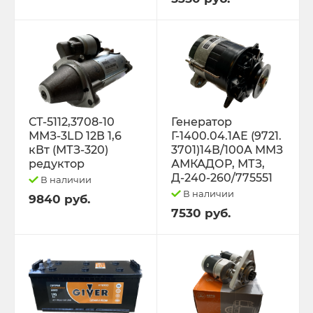
Трактор К-701 К-744 К-702
Трактор МТЗ-1221 1522 1523 1025 2022.3
Д-260
Трактор МТЗ-320
СТ-5112,3708-10
Генератор
ММЗ-3LD 12В 1,6
Г-1400.04.1АЕ (9721.
кВт (МТЗ-320)
3701)14В/100А ММЗ
Трактор МТЗ-82 Д-243 Д-245
редуктор
АМКАДОР, МТЗ,
Д-240-260/775551
В наличии
Трактор Т-130,170
В наличии
9840 руб.
7530 руб.
Трактор Т-150 СМД-60 СМД-31
Трактор Т-25,Т-16 Т-30 Т-45 Т-2048
Трактор Т-40, ЛТЗ-55/60 (Д-144)