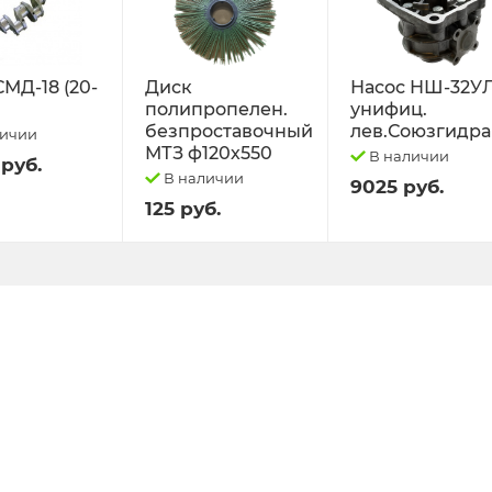
СМД-18 (20-
Диск
Насос НШ-32У
полипропелен.
унифиц.
безпроставочный
лев.Союзгидра
личии
МТЗ ф120х550
В наличии
 руб.
В наличии
9025 руб.
125 руб.