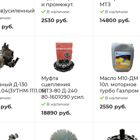
и промежут.
МТЗ
в)усиленный
В наличии
В наличии
личии
2530 руб.
14800 руб.
 руб.
Муфта
Масло М10-ДМ
вный Д-130
сцепления
10л. моторное
1.04(3УТНМ-1111.05)
МТЗ-80 Д-240
турбо Газпром
80-1601090 усил.
личии
В наличии
В наличии
 руб.
2550 руб.
18890 руб.