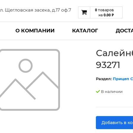
 ул. Щегловская засека, д.17 оф.7
0
товаров
0.00
Р
на
О КОМПАНИИ
КАТАЛОГ
ДОСТ
Салейн
93271
Раздел:
Прицеп С
В наличии
Добавить в к