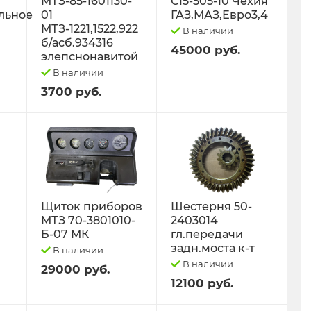
МТЗ-85-1601130-
С15-505-10 Чехия
льное
01
ГАЗ,МАЗ,Евро3,4
МТЗ-1221,1522,922
В наличии
б/асб.934316
45000 руб.
элепснонавитой
В наличии
3700 руб.
Щиток приборов
Шестерня 50-
МТЗ 70-3801010-
2403014
Б-07 МК
гл.передачи
задн.моста к-т
В наличии
В наличии
29000 руб.
12100 руб.