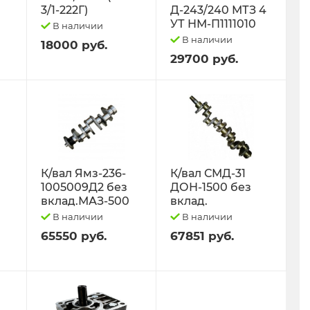
3/1-222Г)
Д-243/240 МТЗ 4
УТ НМ-П1111010
В наличии
В наличии
18000 руб.
29700 руб.
К/вал Ямз-236-
К/вал СМД-31
1005009Д2 без
ДОН-1500 без
вклад.МАЗ-500
вклад.
В наличии
В наличии
65550 руб.
67851 руб.