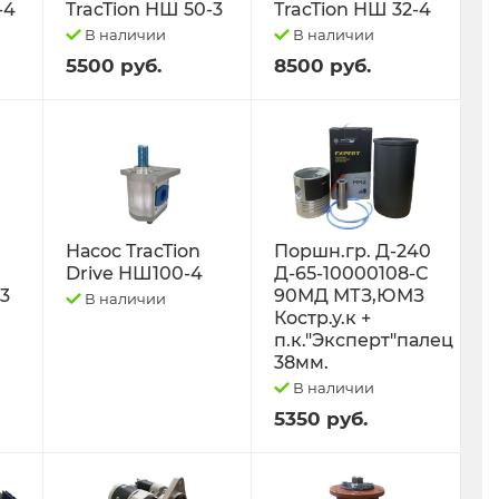
-4
TracTion НШ 50-3
TracTion НШ 32-4
В наличии
В наличии
5500 руб.
8500 руб.
Насос TracTion
Поршн.гр. Д-240
Drive НШ100-4
Д-65-10000108-С
-3
90МД МТЗ,ЮМЗ
В наличии
Костр.у.к +
п.к."Эксперт"палец
38мм.
В наличии
5350 руб.