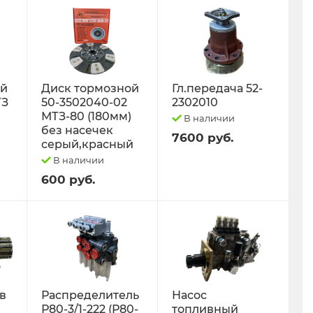
ый
Диск тормозной
Гл.передача 52-
ТЗ
50-3502040-02
2302010
МТЗ-80 (180мм)
В наличии
без насечек
7600 руб.
серый,красный
В наличии
600 руб.
 в
Распределитель
Насос
Р80-3/1-222 (Р80-
топливный