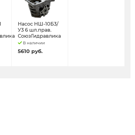
Л
Насос НШ-10Б3/
У3 6 шл.прав.
влика
СоюзГидравлика
В наличии
5610 руб.