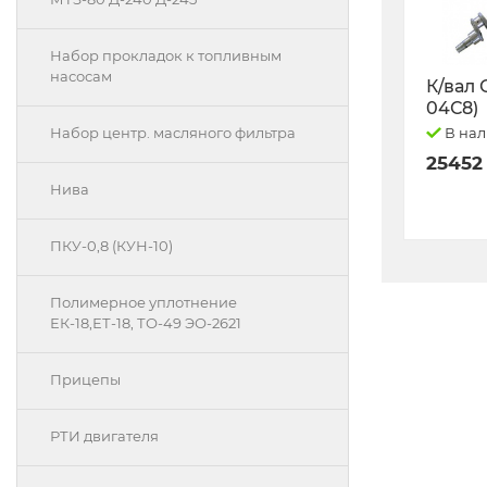
Набор прокладок к топливным
насосам
К/вал 
04С8)
В на
Набор центр. масляного фильтра
25452
Нива
ПКУ-0,8 (КУН-10)
Полимерное уплотнение
ЕК-18,ЕТ-18, ТО-49 ЭО-2621
Прицепы
РТИ двигателя