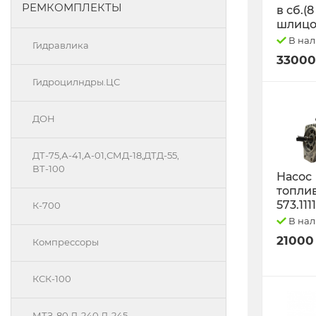
РЕМКОМПЛЕКТЫ
в сб.(8
шлицо
В на
Гидравлика
33000
Гидроцилндры.ЦС
ДОН
ДТ-75,А-41,А-01,СМД-18,ДТД-55,
ВТ-100
Насос
топли
573.111
К-700
В на
21000
Компрессоры
КСК-100
МТЗ-80 Д-240 Д-245