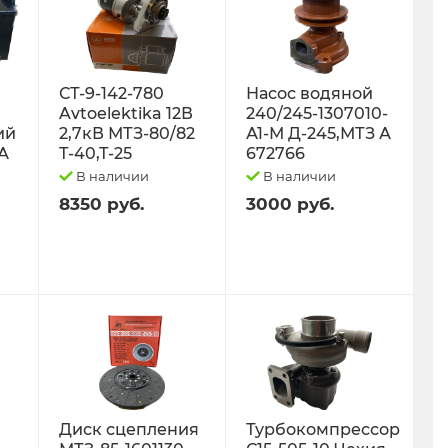
СТ-9-142-780
Насос водяной
Avtoelektika 12В
240/245-1307010-
ий
2,7кВ МТЗ-80/82
А1-М Д-245,МТЗ А
0А
Т-40,Т-25
672766
В наличии
В наличии
8350 руб.
3000 руб.
Диск сцепления
Турбокомпрессор