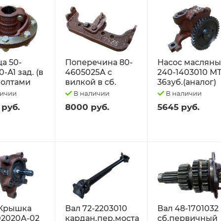
а 50-
Поперечина 80-
Насос маслян
-А1 зад. (в
4605025А с
240-1403010 М
 болтами
вилкой в сб.
36зуб.(аналог)
личии
В наличии
В наличии
 руб.
8000 руб.
5645 руб.
Крышка
Вал 72-2203010
Вал 48-1701032
02020А-02
кардан.пер.моста
сб.первичный