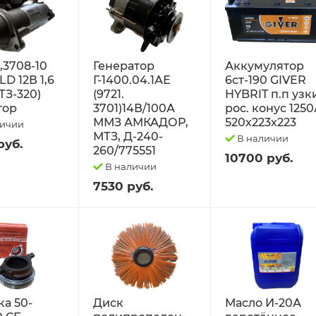
2,3708-10
Генератор
Аккумулятор
D 12В 1,6
Г-1400.04.1АЕ
6ст-190 GIVER
ТЗ-320)
(9721.
HYBRIT п.п узк
тор
3701)14В/100А
рос. конус 125
ММЗ АМКАДОР,
520х223х223
личии
МТЗ, Д-240-
В наличии
руб.
260/775551
10700 руб.
В наличии
7530 руб.
а 50-
Диск
Масло И-20А