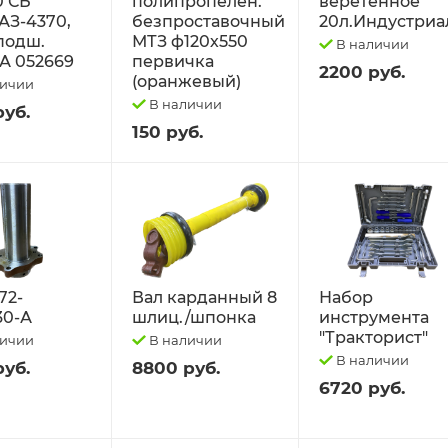
0 СБ
полипропелен.
веретённое
АЗ-4370,
безпроставочный
20л.Индустриа
 подш.
МТЗ ф120х550
В наличии
А 052669
первичка
2200 руб.
(оранжевый)
личии
В наличии
руб.
150 руб.
72-
Вал карданный 8
Набор
30-А
шлиц./шпонка
инструмента
"Тракторист"
личии
В наличии
В наличии
руб.
8800 руб.
6720 руб.