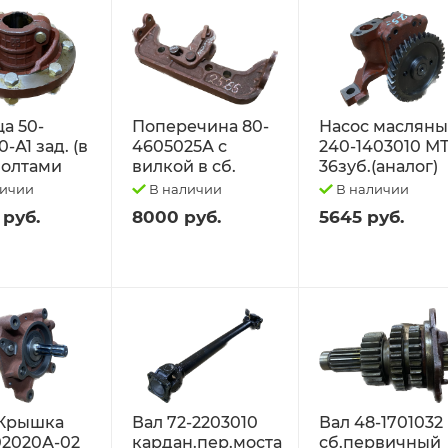
а 50-
Поперечина 80-
Насос маслян
-А1 зад. (в
4605025А с
240-1403010 М
 болтами
вилкой в сб.
36зуб.(аналог)
личии
В наличии
В наличии
 руб.
8000 руб.
5645 руб.
Крышка
Вал 72-2203010
Вал 48-1701032
02020А-02
кардан.пер.моста
сб.первичный