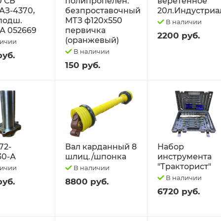
0 СБ
полипропелен.
веретённое
АЗ-4370,
безпроставочный
20л.Индустриа
 подш.
МТЗ ф120х550
В наличии
А 052669
первичка
2200 руб.
(оранжевый)
личии
В наличии
руб.
150 руб.
72-
Вал карданный 8
Набор
30-А
шлиц./шпонка
инструмента
"Тракторист"
личии
В наличии
В наличии
руб.
8800 руб.
6720 руб.