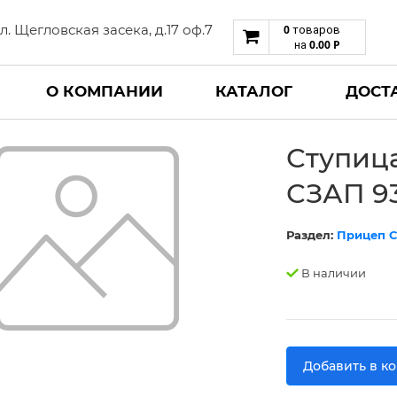
 ул. Щегловская засека, д.17 оф.7
0
товаров
0.00
Р
на
О КОМПАНИИ
КАТАЛОГ
ДОСТ
Ступица
СЗАП 9
Раздел:
Прицеп С
В наличии
Добавить в к