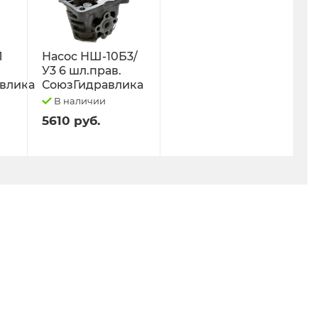
Л
Насос НШ-10Б3/
У3 6 шл.прав.
влика
СоюзГидравлика
В наличии
5610 руб.