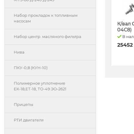
Набор прокладок к топливным
насосам
К/вал 
04С8)
В на
Набор центр. масляного фильтра
25452
Нива
ПКУ-0,8 (КУН-10)
Полимерное уплотнение
ЕК-18,ЕТ-18, ТО-49 ЭО-2621
Прицепы
РТИ двигателя