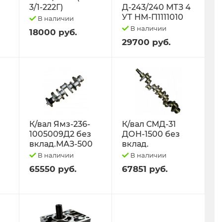
3/1-222Г)
Д-243/240 МТЗ 4
УТ НМ-П1111010
В наличии
В наличии
18000 руб.
29700 руб.
К/вал Ямз-236-
К/вал СМД-31
1005009Д2 без
ДОН-1500 без
вклад.МАЗ-500
вклад.
В наличии
В наличии
65550 руб.
67851 руб.