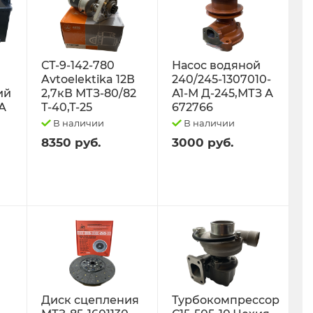
СТ-9-142-780
Насос водяной
Avtoelektika 12В
240/245-1307010-
ий
2,7кВ МТЗ-80/82
А1-М Д-245,МТЗ А
0А
Т-40,Т-25
672766
В наличии
В наличии
8350 руб.
3000 руб.
Диск сцепления
Турбокомпрессор