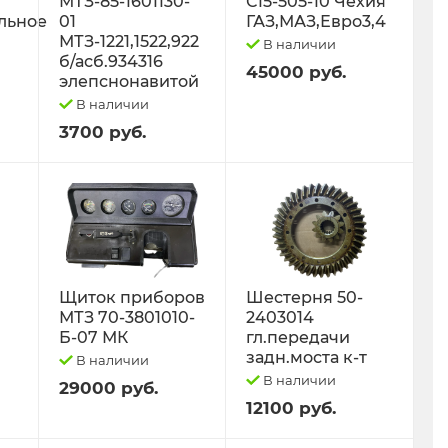
МТЗ-85-1601130-
С15-505-10 Чехия
льное
01
ГАЗ,МАЗ,Евро3,4
МТЗ-1221,1522,922
В наличии
б/асб.934316
45000 руб.
элепснонавитой
В наличии
3700 руб.
Щиток приборов
Шестерня 50-
МТЗ 70-3801010-
2403014
Б-07 МК
гл.передачи
задн.моста к-т
В наличии
В наличии
29000 руб.
12100 руб.