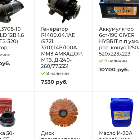
2,3708-10
Генератор
Аккумулятор
D 12В 1,6
Г-1400.04.1АЕ
6ст-190 GIVER
ТЗ-320)
(9721.
HYBRIT п.п узк
тор
3701)14В/100А
рос. конус 125
ММЗ АМКАДОР,
520х223х223
личии
МТЗ, Д-240-
В наличии
руб.
260/775551
10700 руб.
В наличии
7530 руб.
а 50-
Диск
Масло И-20А