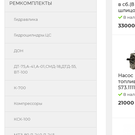
РЕМКОМПЛЕКТЫ
в сб.(8
шлицо
В на
Гидравлика
33000
Гидроцилндры.ЦС
ДОН
ДТ-75,А-41,А-01,СМД-18,ДТД-55,
ВТ-100
Насос
топли
573.111
К-700
В на
21000
Компрессоры
КСК-100
МТЗ-80 Д-240 Д-245