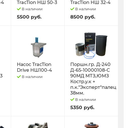
-4
TracTion НШ 50-3
TracTion НШ 32-4
В наличии
В наличии
5500 руб.
8500 руб.
Насос TracTion
Поршн.гр. Д-240
Drive НШ100-4
Д-65-10000108-С
-3
90МД МТЗ,ЮМЗ
В наличии
Костр.у.к +
п.к."Эксперт"палец
38мм.
В наличии
5350 руб.