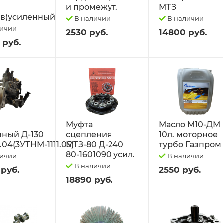
и промежут.
МТЗ
в)усиленный
В наличии
В наличии
личии
2530 руб.
14800 руб.
 руб.
Муфта
Масло М10-ДМ
вный Д-130
сцепления
10л. моторное
1.04(3УТНМ-1111.05)
МТЗ-80 Д-240
турбо Газпром
80-1601090 усил.
личии
В наличии
В наличии
 руб.
2550 руб.
18890 руб.