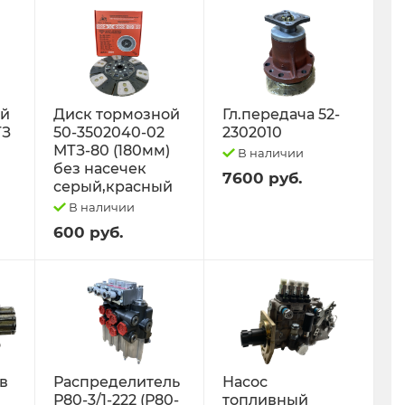
ый
Диск тормозной
Гл.передача 52-
ТЗ
50-3502040-02
2302010
МТЗ-80 (180мм)
В наличии
без насечек
7600 руб.
серый,красный
В наличии
600 руб.
 в
Распределитель
Насос
Р80-3/1-222 (Р80-
топливный