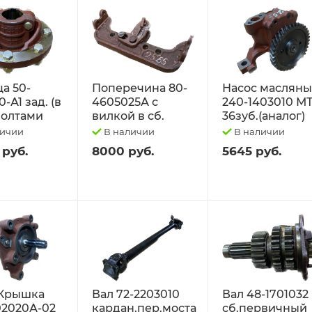
а 50-
Поперечина 80-
Насос маслян
-А1 зад. (в
4605025А с
240-1403010 М
 болтами
вилкой в сб.
36зуб.(аналог)
личии
В наличии
В наличии
 руб.
8000 руб.
5645 руб.
Крышка
Вал 72-2203010
Вал 48-1701032
02020А-02
кардан.пер.моста
сб.первичный