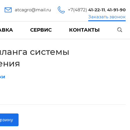
atcagro@mail.ru
+7(4872)
41-22-11
,
41-91-90
Заказать звонок
АВКА
СЕРВИС
КОНТАКТЫ
шланга системы
ения
КИ
орзину