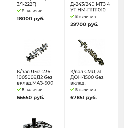
3/1-222Г)
Д-243/240 МТЗ 4
УТ НМ-П1111010
В наличии
В наличии
18000 руб.
29700 руб.
К/вал Ямз-236-
К/вал СМД-31
1005009Д2 без
ДОН-1500 без
вклад.МАЗ-500
вклад.
В наличии
В наличии
65550 руб.
67851 руб.