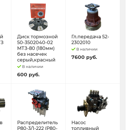
ый
Диск тормозной
Гл.передача 52-
ТЗ
50-3502040-02
2302010
МТЗ-80 (180мм)
В наличии
без насечек
7600 руб.
серый,красный
В наличии
600 руб.
 в
Распределитель
Насос
Р80-3/1-222 (Р80-
топливный