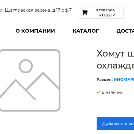
 ул. Щегловская засека, д.17 оф.7
0
товаров
0.00
Р
на
О КОМПАНИИ
КАТАЛОГ
ДОСТ
Хомут 
охлажд
Раздел:
ИНОМАР
В наличии
Добавить в к