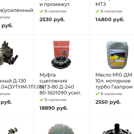
и промежут.
МТЗ
в)усиленный
В наличии
В наличии
личии
2530 руб.
14800 руб.
 руб.
Муфта
Масло М10-ДМ
вный Д-130
сцепления
10л. моторное
1.04(3УТНМ-1111.05)
МТЗ-80 Д-240
турбо Газпром
80-1601090 усил.
личии
В наличии
В наличии
 руб.
2550 руб.
18890 руб.