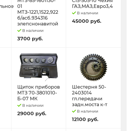
МТЗ-85-1601130-
С15-505-10 Чехия
льное
01
ГАЗ,МАЗ,Евро3,4
МТЗ-1221,1522,922
В наличии
б/асб.934316
45000 руб.
элепснонавитой
В наличии
3700 руб.
Щиток приборов
Шестерня 50-
МТЗ 70-3801010-
2403014
Б-07 МК
гл.передачи
задн.моста к-т
В наличии
В наличии
29000 руб.
12100 руб.