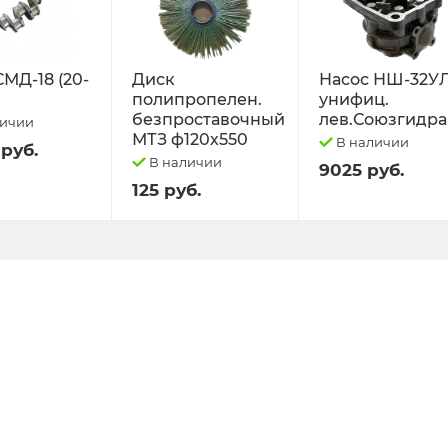
СМД-18 (20-
Диск
Насос НШ-32У
полипропелен.
унифиц.
безпроставочный
лев.Союзгидра
личии
МТЗ ф120х550
В наличии
 руб.
В наличии
9025 руб.
125 руб.