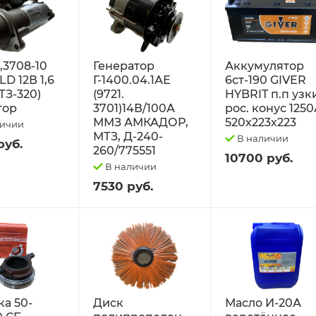
2,3708-10
Генератор
Аккумулятор
D 12В 1,6
Г-1400.04.1АЕ
6ст-190 GIVER
ТЗ-320)
(9721.
HYBRIT п.п узк
тор
3701)14В/100А
рос. конус 125
ММЗ АМКАДОР,
520х223х223
личии
МТЗ, Д-240-
В наличии
руб.
260/775551
10700 руб.
В наличии
7530 руб.
а 50-
Диск
Масло И-20А