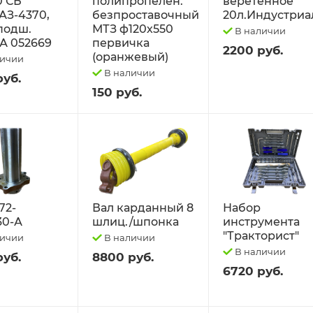
0 СБ
полипропелен.
веретённое
АЗ-4370,
безпроставочный
20л.Индустриа
 подш.
МТЗ ф120х550
В наличии
А 052669
первичка
2200 руб.
(оранжевый)
личии
В наличии
руб.
150 руб.
72-
Вал карданный 8
Набор
30-А
шлиц./шпонка
инструмента
"Тракторист"
личии
В наличии
В наличии
руб.
8800 руб.
6720 руб.