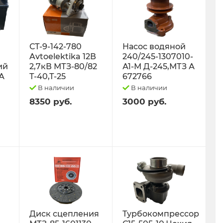
СТ-9-142-780
Насос водяной
Avtoelektika 12В
240/245-1307010-
ий
2,7кВ МТЗ-80/82
А1-М Д-245,МТЗ А
0А
Т-40,Т-25
672766
В наличии
В наличии
8350 руб.
3000 руб.
Диск сцепления
Турбокомпрессор