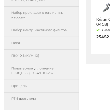
Набор прокладок к топливным
насосам
К/вал 
04С8)
В на
Набор центр. масляного фильтра
25452
Нива
ПКУ-0,8 (КУН-10)
Полимерное уплотнение
ЕК-18,ЕТ-18, ТО-49 ЭО-2621
Прицепы
РТИ двигателя