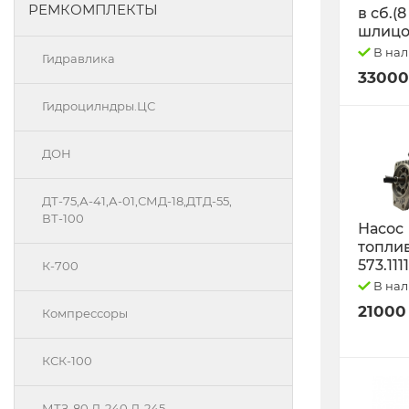
РЕМКОМПЛЕКТЫ
в сб.(8
шлицо
В на
Гидравлика
33000
Гидроцилндры.ЦС
ДОН
ДТ-75,А-41,А-01,СМД-18,ДТД-55,
ВТ-100
Насос
топли
573.111
К-700
В на
21000
Компрессоры
КСК-100
МТЗ-80 Д-240 Д-245