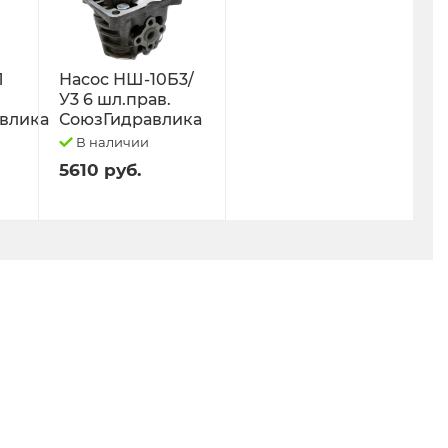
Л
Насос НШ-10Б3/
У3 6 шл.прав.
влика
СоюзГидравлика
В наличии
5610 руб.