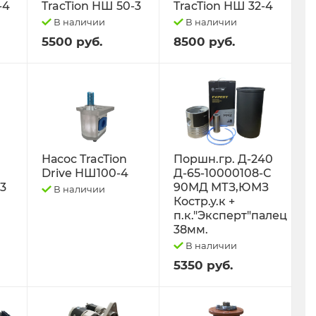
-4
TracTion НШ 50-3
TracTion НШ 32-4
В наличии
В наличии
5500 руб.
8500 руб.
Насос TracTion
Поршн.гр. Д-240
Drive НШ100-4
Д-65-10000108-С
-3
90МД МТЗ,ЮМЗ
В наличии
Костр.у.к +
п.к."Эксперт"палец
38мм.
В наличии
5350 руб.