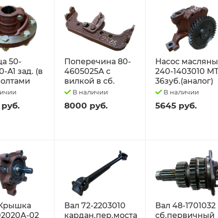
а 50-
Поперечина 80-
Насос маслян
-А1 зад. (в
4605025А с
240-1403010 М
 болтами
вилкой в сб.
36зуб.(аналог)
личии
В наличии
В наличии
 руб.
8000 руб.
5645 руб.
Крышка
Вал 72-2203010
Вал 48-1701032
02020А-02
кардан.пер.моста
сб.первичный