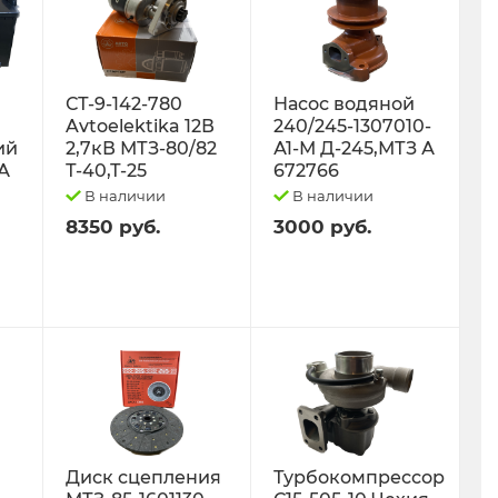
СТ-9-142-780
Насос водяной
Avtoelektika 12В
240/245-1307010-
ий
2,7кВ МТЗ-80/82
А1-М Д-245,МТЗ А
0А
Т-40,Т-25
672766
В наличии
В наличии
8350 руб.
3000 руб.
Диск сцепления
Турбокомпрессор