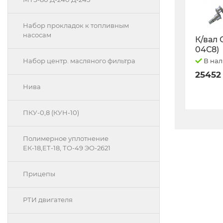
Набор прокладок к топливным
насосам
К/вал 
04С8)
В на
Набор центр. масляного фильтра
25452
Нива
ПКУ-0,8 (КУН-10)
Полимерное уплотнение
ЕК-18,ЕТ-18, ТО-49 ЭО-2621
Прицепы
РТИ двигателя