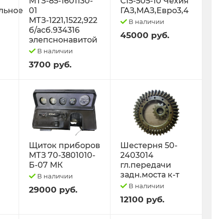
МТЗ-85-1601130-
С15-505-10 Чехия
льное
01
ГАЗ,МАЗ,Евро3,4
МТЗ-1221,1522,922
В наличии
б/асб.934316
45000 руб.
элепснонавитой
В наличии
3700 руб.
Щиток приборов
Шестерня 50-
МТЗ 70-3801010-
2403014
Б-07 МК
гл.передачи
задн.моста к-т
В наличии
В наличии
29000 руб.
12100 руб.