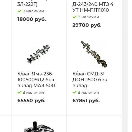
3/1-222Г)
Д-243/240 МТЗ 4
УТ НМ-П1111010
В наличии
В наличии
18000 руб.
29700 руб.
К/вал Ямз-236-
К/вал СМД-31
1005009Д2 без
ДОН-1500 без
вклад.МАЗ-500
вклад.
В наличии
В наличии
65550 руб.
67851 руб.