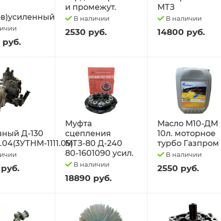
и промежут.
МТЗ
в)усиленный
В наличии
В наличии
личии
2530 руб.
14800 руб.
 руб.
Муфта
Масло М10-ДМ
вный Д-130
сцепления
10л. моторное
1.04(3УТНМ-1111.05)
МТЗ-80 Д-240
турбо Газпром
80-1601090 усил.
личии
В наличии
В наличии
 руб.
2550 руб.
18890 руб.