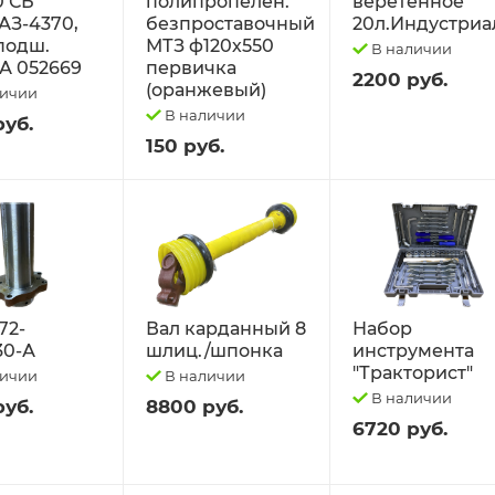
0 СБ
полипропелен.
веретённое
АЗ-4370,
безпроставочный
20л.Индустриа
 подш.
МТЗ ф120х550
В наличии
А 052669
первичка
2200 руб.
(оранжевый)
личии
В наличии
руб.
150 руб.
72-
Вал карданный 8
Набор
30-А
шлиц./шпонка
инструмента
"Тракторист"
личии
В наличии
В наличии
руб.
8800 руб.
6720 руб.