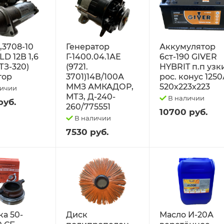
2,3708-10
Генератор
Аккумулятор
D 12В 1,6
Г-1400.04.1АЕ
6ст-190 GIVER
ТЗ-320)
(9721.
HYBRIT п.п узк
тор
3701)14В/100А
рос. конус 125
ММЗ АМКАДОР,
520х223х223
личии
МТЗ, Д-240-
В наличии
руб.
260/775551
10700 руб.
В наличии
7530 руб.
а 50-
Диск
Масло И-20А