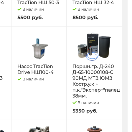
-4
TracTion НШ 50-3
TracTion НШ 32-4
В наличии
В наличии
5500 руб.
8500 руб.
Насос TracTion
Поршн.гр. Д-240
Drive НШ100-4
Д-65-10000108-С
-3
90МД МТЗ,ЮМЗ
В наличии
Костр.у.к +
п.к."Эксперт"палец
38мм.
В наличии
5350 руб.