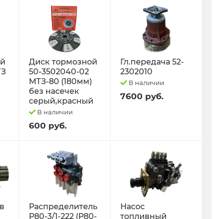
ый
Диск тормозной
Гл.передача 52-
ТЗ
50-3502040-02
2302010
МТЗ-80 (180мм)
В наличии
без насечек
7600 руб.
серый,красный
В наличии
600 руб.
 в
Распределитель
Насос
Р80-3/1-222 (Р80-
топливный