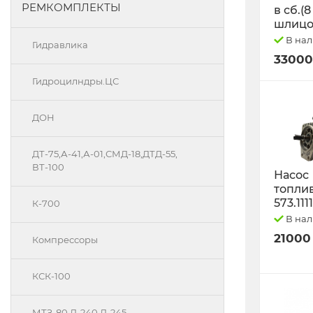
РЕМКОМПЛЕКТЫ
в сб.(8
шлицо
В на
Гидравлика
33000
Гидроцилндры.ЦС
ДОН
ДТ-75,А-41,А-01,СМД-18,ДТД-55,
ВТ-100
Насос
топли
573.111
К-700
В на
21000
Компрессоры
КСК-100
МТЗ-80 Д-240 Д-245