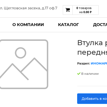
 ул. Щегловская засека, д.17 оф.7
0
товаров
0.00
Р
на
О КОМПАНИИ
КАТАЛОГ
ДОСТ
Втулка 
передн
Раздел:
ИНОМАР
В наличии
Добавить в к