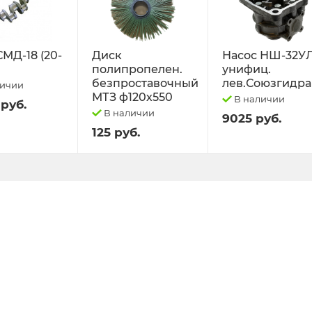
СМД-18 (20-
Диск
Насос НШ-32У
полипропелен.
унифиц.
безпроставочный
лев.Союзгидра
личии
МТЗ ф120х550
В наличии
 руб.
В наличии
9025 руб.
125 руб.