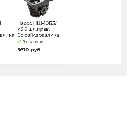
Л
Насос НШ-10Б3/
У3 6 шл.прав.
влика
СоюзГидравлика
В наличии
5610 руб.