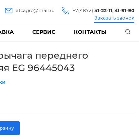
atcagro@mail.ru
+7(4872)
41-22-11
,
41-91-90
Заказать звонок
АВКА
СЕРВИС
КОНТАКТЫ
рычага переднего
яя EG 96445043
КИ
орзину