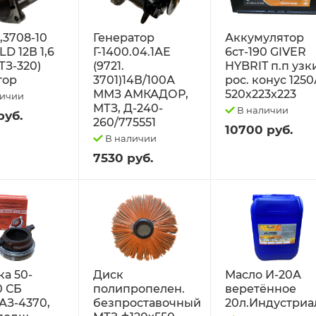
2,3708-10
Генератор
Аккумулятор
D 12В 1,6
Г-1400.04.1АЕ
6ст-190 GIVER
ТЗ-320)
(9721.
HYBRIT п.п узк
тор
3701)14В/100А
рос. конус 125
ММЗ АМКАДОР,
520х223х223
личии
МТЗ, Д-240-
В наличии
руб.
260/775551
10700 руб.
В наличии
7530 руб.
а 50-
Диск
Масло И-20А
0 СБ
полипропелен.
веретённое
АЗ-4370,
безпроставочный
20л.Индустриа