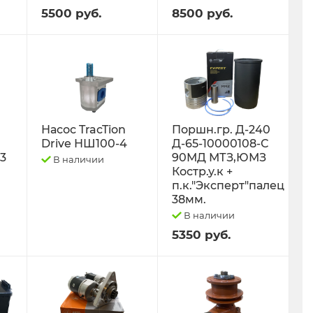
5500 руб.
8500 руб.
Насос TracTion
Поршн.гр. Д-240
Drive НШ100-4
Д-65-10000108-С
-3
90МД МТЗ,ЮМЗ
В наличии
Костр.у.к +
п.к."Эксперт"палец
38мм.
В наличии
5350 руб.