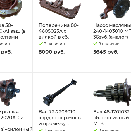
а 50-
Поперечина 80-
Насос маслян
-А1 зад. (в
4605025А с
240-1403010 М
 болтами
вилкой в сб.
36зуб.(аналог)
личии
В наличии
В наличии
 руб.
8000 руб.
5645 руб.
Крышка
Вал 72-2203010
Вал 48-1701032
02020А-02
кардан.пер.моста
сб.первичный
и промежут.
МТЗ
в)усиленный
В наличии
В наличии