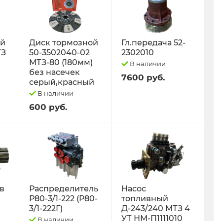
ый
Диск тормозной
Гл.передача 52-
ТЗ
50-3502040-02
2302010
МТЗ-80 (180мм)
В наличии
без насечек
7600 руб.
серый,красный
В наличии
600 руб.
 в
Распределитель
Насос
Р80-3/1-222 (Р80-
топливный
3/1-222Г)
Д-243/240 МТЗ 4
УТ НМ-П1111010
В наличии