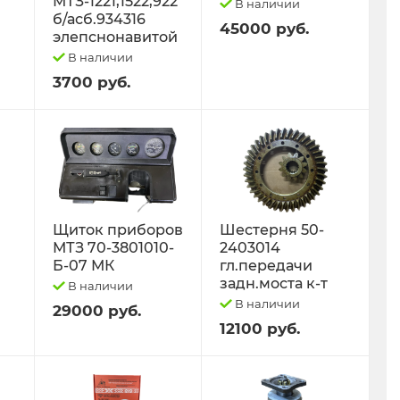
МТЗ-1221,1522,922
В наличии
б/асб.934316
45000 руб.
элепснонавитой
В наличии
3700 руб.
Щиток приборов
Шестерня 50-
МТЗ 70-3801010-
2403014
Б-07 МК
гл.передачи
задн.моста к-т
В наличии
В наличии
29000 руб.
12100 руб.