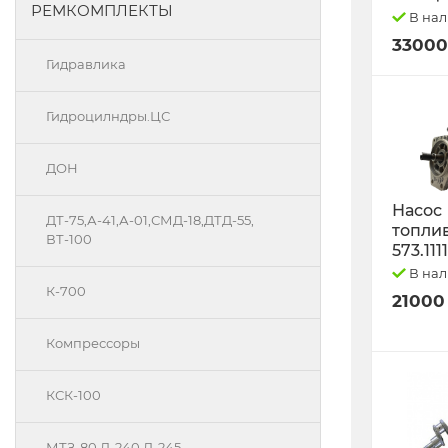
РЕМКОМПЛЕКТЫ
В на
33000
Гидравлика
Гидроцилндры.ЦС
ДОН
Насос
ДТ-75,А-41,А-01,СМД-18,ДТД-55,
топли
ВТ-100
573.111
В на
К-700
21000
Компрессоры
КСК-100
МТЗ-80 Д-240 Д-245