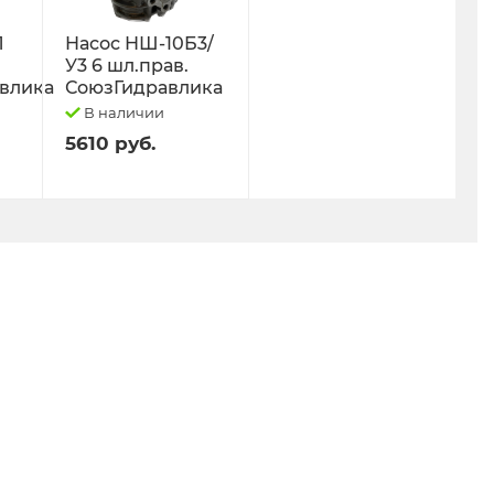
Л
Насос НШ-10Б3/
У3 6 шл.прав.
влика
СоюзГидравлика
В наличии
5610 руб.