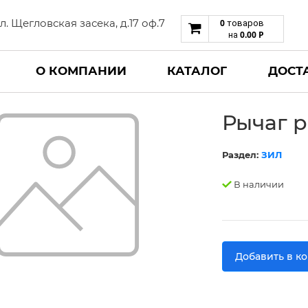
 ул. Щегловская засека, д.17 оф.7
0
товаров
0.00
Р
на
О КОМПАНИИ
КАТАЛОГ
ДОСТ
Рычаг 
Раздел:
ЗИЛ
В наличии
Добавить в к