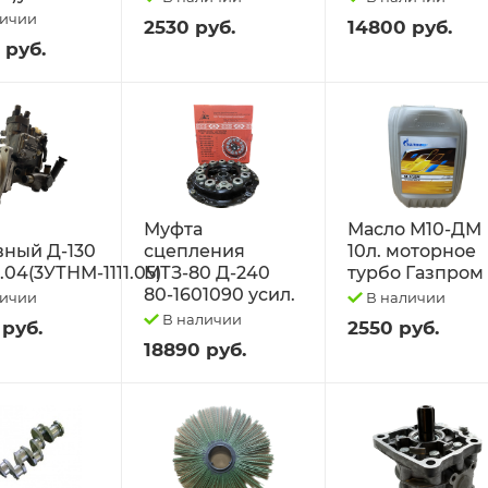
личии
2530 руб.
14800 руб.
 руб.
Муфта
Масло М10-ДМ
вный Д-130
сцепления
10л. моторное
1.04(3УТНМ-1111.05)
МТЗ-80 Д-240
турбо Газпром
80-1601090 усил.
личии
В наличии
В наличии
 руб.
2550 руб.
18890 руб.