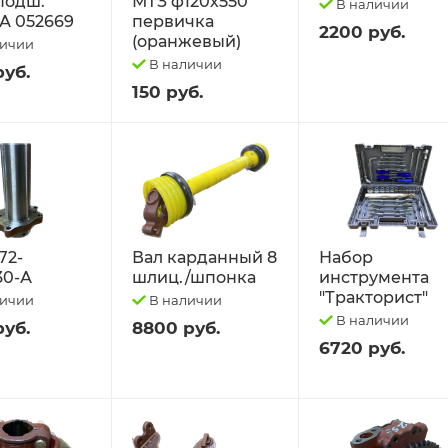
 подш.
МТЗ ф120х550
В наличии
А 052669
первичка
2200 руб.
(оранжевый)
личии
В наличии
руб.
150 руб.
72-
Вал карданный 8
Набор
30-А
шлиц./шпонка
инструмента
"Тракторист"
личии
В наличии
В наличии
руб.
8800 руб.
6720 руб.