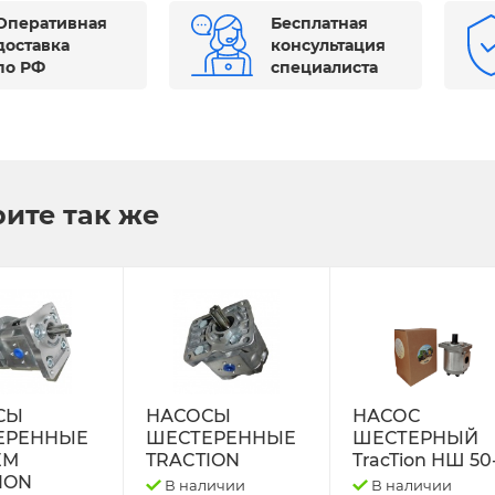
Оперативная
Бесплатная
доставка
консультация
по РФ
специалиста
ите так же
СЫ
НАСОСЫ
НАСОС
ЕРЕННЫЕ
ШЕСТЕРЕННЫЕ
ШЕСТЕРНЫЙ
ЕМ
TRACTION
TracTion НШ 50
ION
В наличии
В наличии