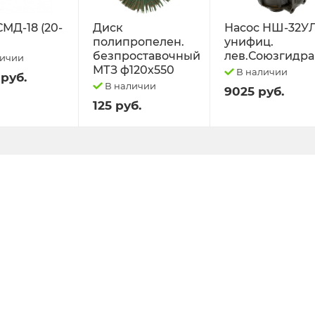
СМД-18 (20-
Диск
Насос НШ-32У
полипропелен.
унифиц.
безпроставочный
лев.Союзгидра
личии
МТЗ ф120х550
В наличии
 руб.
В наличии
9025 руб.
125 руб.