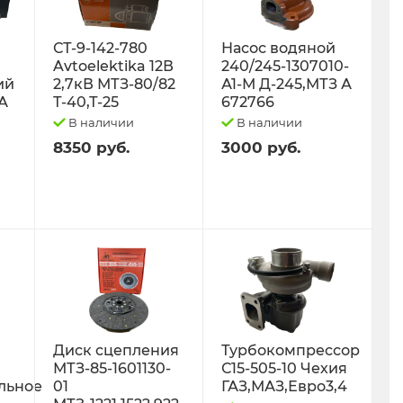
СТ-9-142-780
Насос водяной
Avtoelektika 12В
240/245-1307010-
ий
2,7кВ МТЗ-80/82
А1-М Д-245,МТЗ А
0А
Т-40,Т-25
672766
В наличии
В наличии
8350 руб.
3000 руб.
Диск сцепления
Турбокомпрессор
МТЗ-85-1601130-
С15-505-10 Чехия
льное
01
ГАЗ,МАЗ,Евро3,4