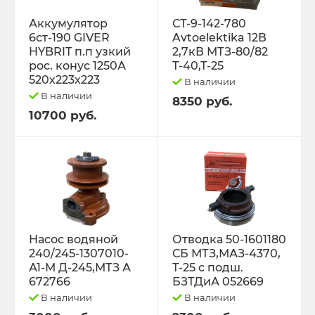
Трактор Т-70С
Аккумулятор
СТ-9-142-780
6ст-190 GIVER
Avtoelektika 12В
HYBRIT п.п узкий
2,7кВ МТЗ-80/82
Трактор ЮМЗ-6
рос. конус 1250А
Т-40,Т-25
520х223х223
В наличии
ТУРБОКОМПРЕССОРЫ
В наличии
8350 руб.
10700 руб.
ФИЛЬТРА
ФОРС., ПЛУНЖ. ПАРА ,КЛАП. ПАРА,
ПОМПЫ, НАСОС ПОДКА
ЭЛЕКТРООБОРУДОВАНИЕ
Насос водяной
Отводка 50-1601180
240/245-1307010-
СБ МТЗ,МАЗ-4370,
ЭО-3323, ЭО-2621 ПЭА-1 ТО-49,702,
А1-М Д-245,МТЗ А
Т-25 с подш.
ЕК-12,14, ДЭК-251
672766
БЗТДиА 052669
В наличии
В наличии