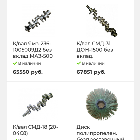
К/вал Ямз-236-
К/вал СМД-31
1005009Д2 без
ДОН-1500 без
вклад.МАЗ-500
вклад.
В наличии
В наличии
65550 руб.
67851 руб.
К/вал СМД-18 (20-
Диск
04С8)
полипропелен.
безпроставочный