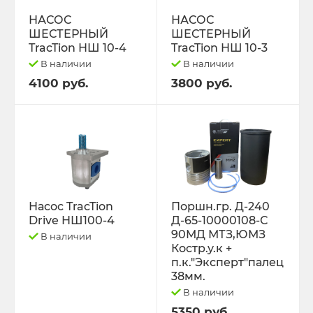
РЕМНИ
НАСОС
НАСОС
ШЕСТЕРНЫЙ
ШЕСТЕРНЫЙ
Свободный код
TracTion НШ 10-4
TracTion НШ 10-3
В наличии
В наличии
СЕЛЬХОЗ-МАШИНЫ
4100 руб.
3800 руб.
Спецпредложения
СТЁКЛА
ТО-49 , ТО-30. ТО-28
Насос TracTion
Поршн.гр. Д-240
Drive НШ100-4
Д-65-10000108-С
ТОПЛИВОПРОВОДЫ.
90МД МТЗ,ЮМЗ
В наличии
Костр.у.к +
Трактор ДТ-175 (ВОЛГАРЬ). ВТ-100
п.к."Эксперт"палец
38мм.
В наличии
Трактор ДТ-75,Т-4,ТДТ-55 дв.А-41/01,
Д-440,СМД-18
5350 руб.