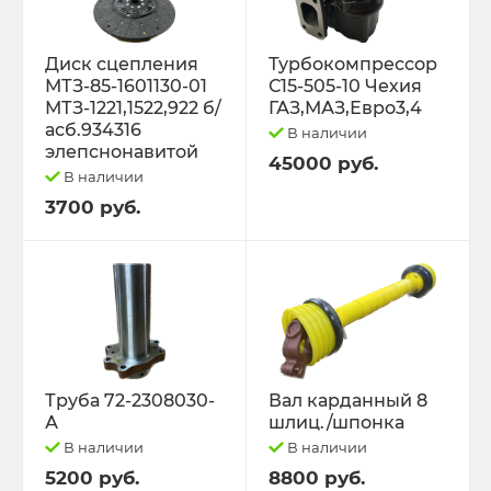
Диск сцепления
Турбокомпрессор
МТЗ-85-1601130-01
С15-505-10 Чехия
МТЗ-1221,1522,922 б/
ГАЗ,МАЗ,Евро3,4
асб.934316
В наличии
элепснонавитой
45000 руб.
В наличии
3700 руб.
Труба 72-2308030-
Вал карданный 8
А
шлиц./шпонка
В наличии
В наличии
5200 руб.
8800 руб.