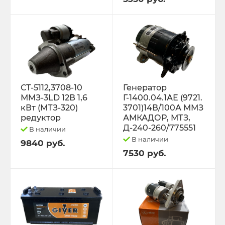
Трактор К-701 К-744 К-702
Трактор МТЗ-1221 1522 1523 1025 2022.3
Д-260
Трактор МТЗ-320
СТ-5112,3708-10
Генератор
ММЗ-3LD 12В 1,6
Г-1400.04.1АЕ (9721.
кВт (МТЗ-320)
3701)14В/100А ММЗ
Трактор МТЗ-82 Д-243 Д-245
редуктор
АМКАДОР, МТЗ,
Д-240-260/775551
В наличии
Трактор Т-130,170
В наличии
9840 руб.
7530 руб.
Трактор Т-150 СМД-60 СМД-31
Трактор Т-25,Т-16 Т-30 Т-45 Т-2048
Трактор Т-40, ЛТЗ-55/60 (Д-144)