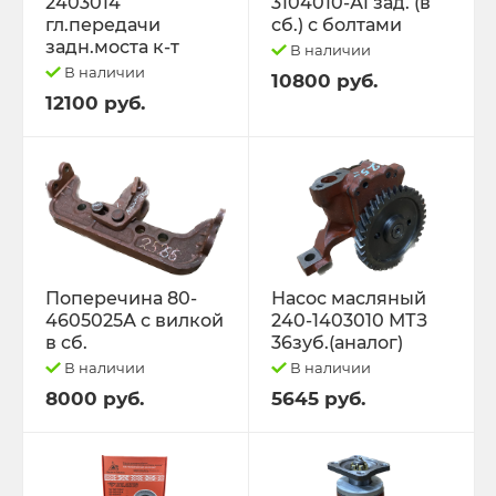
2403014
3104010-А1 зад. (в
гл.передачи
сб.) с болтами
задн.моста к-т
В наличии
В наличии
10800 руб.
12100 руб.
Поперечина 80-
Насос масляный
4605025А с вилкой
240-1403010 МТЗ
в сб.
36зуб.(аналог)
В наличии
В наличии
8000 руб.
5645 руб.