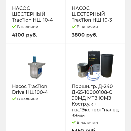
РЕМНИ
НАСОС
НАСОС
ШЕСТЕРНЫЙ
ШЕСТЕРНЫЙ
Свободный код
TracTion НШ 10-4
TracTion НШ 10-3
В наличии
В наличии
СЕЛЬХОЗ-МАШИНЫ
4100 руб.
3800 руб.
Спецпредложения
СТЁКЛА
ТО-49 , ТО-30. ТО-28
Насос TracTion
Поршн.гр. Д-240
Drive НШ100-4
Д-65-10000108-С
ТОПЛИВОПРОВОДЫ.
90МД МТЗ,ЮМЗ
В наличии
Костр.у.к +
Трактор ДТ-175 (ВОЛГАРЬ). ВТ-100
п.к."Эксперт"палец
38мм.
В наличии
Трактор ДТ-75,Т-4,ТДТ-55 дв.А-41/01,
Д-440,СМД-18
5350 руб.