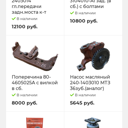
2403014
3104010-А1 зад. (в
гл.передачи
сб.) с болтами
задн.моста к-т
В наличии
В наличии
10800 руб.
12100 руб.
Поперечина 80-
Насос масляный
4605025А с вилкой
240-1403010 МТЗ
в сб.
36зуб.(аналог)
В наличии
В наличии
8000 руб.
5645 руб.