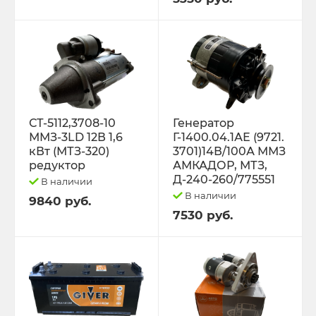
Трактор К-701 К-744 К-702
Трактор МТЗ-1221 1522 1523 1025 2022.3
Д-260
Трактор МТЗ-320
СТ-5112,3708-10
Генератор
ММЗ-3LD 12В 1,6
Г-1400.04.1АЕ (9721.
кВт (МТЗ-320)
3701)14В/100А ММЗ
Трактор МТЗ-82 Д-243 Д-245
редуктор
АМКАДОР, МТЗ,
Д-240-260/775551
В наличии
Трактор Т-130,170
В наличии
9840 руб.
7530 руб.
Трактор Т-150 СМД-60 СМД-31
Трактор Т-25,Т-16 Т-30 Т-45 Т-2048
Трактор Т-40, ЛТЗ-55/60 (Д-144)