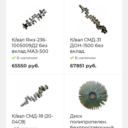
К/вал Ямз-236-
К/вал СМД-31
1005009Д2 без
ДОН-1500 без
вклад.МАЗ-500
вклад.
В наличии
В наличии
65550 руб.
67851 руб.
К/вал СМД-18 (20-
Диск
04С8)
полипропелен.
безпроставочный