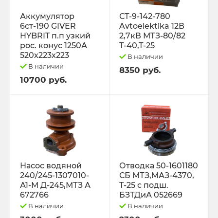
Трактор Т-70С
Аккумулятор
СТ-9-142-780
6ст-190 GIVER
Avtoelektika 12В
HYBRIT п.п узкий
2,7кВ МТЗ-80/82
Трактор ЮМЗ-6
рос. конус 1250А
Т-40,Т-25
520х223х223
В наличии
ТУРБОКОМПРЕССОРЫ
В наличии
8350 руб.
10700 руб.
ФИЛЬТРА
ФОРС., ПЛУНЖ. ПАРА ,КЛАП. ПАРА,
ПОМПЫ, НАСОС ПОДКА
ЭЛЕКТРООБОРУДОВАНИЕ
Насос водяной
Отводка 50-1601180
240/245-1307010-
СБ МТЗ,МАЗ-4370,
ЭО-3323, ЭО-2621 ПЭА-1 ТО-49,702,
А1-М Д-245,МТЗ А
Т-25 с подш.
ЕК-12,14, ДЭК-251
672766
БЗТДиА 052669
В наличии
В наличии