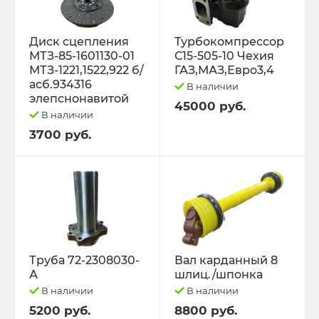
Диск сцепления
Турбокомпрессор
МТЗ-85-1601130-01
С15-505-10 Чехия
МТЗ-1221,1522,922 б/
ГАЗ,МАЗ,Евро3,4
асб.934316
В наличии
элепснонавитой
45000 руб.
В наличии
3700 руб.
Труба 72-2308030-
Вал карданный 8
А
шлиц./шпонка
В наличии
В наличии
5200 руб.
8800 руб.