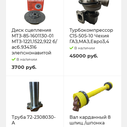
Диск сцепления
Турбокомпрессор
МТЗ-85-1601130-01
С15-505-10 Чехия
МТЗ-1221,1522,922 б/
ГАЗ,МАЗ,Евро3,4
асб.934316
В наличии
элепснонавитой
45000 руб.
В наличии
3700 руб.
Труба 72-2308030-
Вал карданный 8
А
шлиц./шпонка