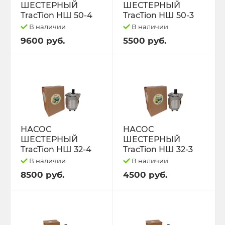
ПРИЦЕПЫ
ТО-28
ШЕСТЕРНЫЙ
ШЕСТЕРНЫЙ
TracTion НШ 50-4
TracTion НШ 50-3
ПРОКЛАДКИ ГОЛОВКИ БЛОКА
ТО-49
В наличии
В наличии
9600 руб.
5500 руб.
ПРОЧЕЕ, ИМПОРТ.
ЭЛКОНТ НАБОРЫ
ПУСКАЧИ,РЕДУКТОРА.
ЭО-2621 2626 3323 ЕК-14/18
РАДИАТОРЫ ОХЛАЖДЕНИЯ
ЮМЗ-6
РАСПРЕДЕЛИТЕЛИ
НАСОС
НАСОС
ЯМЗ-236,238,240
ШЕСТЕРНЫЙ
ШЕСТЕРНЫЙ
TracTion НШ 32-4
TracTion НШ 32-3
РАСПЫЛИТЕЛИ,шайбы медные.
ЯМЗ-236.238.240 Ярославль.
В наличии
В наличии
8500 руб.
4500 руб.
РЕЗИНА,диски.
РЕМКОМПЛЕКТЫ