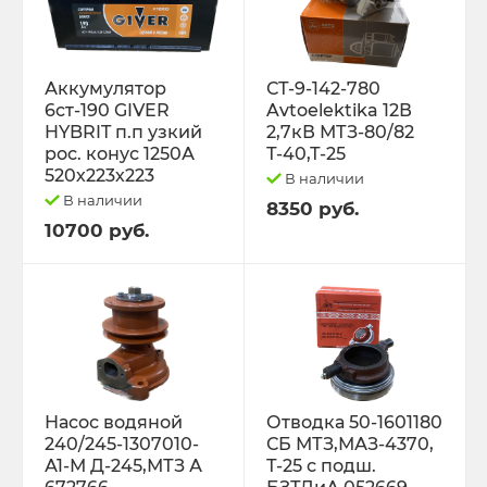
Трактор Т-70С
Аккумулятор
СТ-9-142-780
Трактор ЮМЗ-6
6ст-190 GIVER
Avtoelektika 12В
HYBRIT п.п узкий
2,7кВ МТЗ-80/82
ТУРБОКОМПРЕССОРЫ
рос. конус 1250А
Т-40,Т-25
520х223х223
В наличии
ФИЛЬТРА
В наличии
8350 руб.
10700 руб.
ФОРС., ПЛУНЖ. ПАРА ,КЛАП. ПАРА,
ПОМПЫ, НАСОС ПОДКА
ЭЛЕКТРООБОРУДОВАНИЕ
ЭО-3323, ЭО-2621 ПЭА-1 ТО-49,702,
ЕК-12,14, ДЭК-251
Насос водяной
Отводка 50-1601180
240/245-1307010-
СБ МТЗ,МАЗ-4370,
А1-М Д-245,МТЗ А
Т-25 с подш.