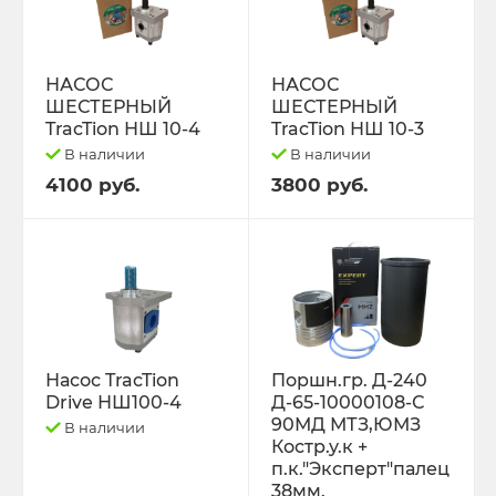
РЕМНИ
Свободный код
НАСОС
НАСОС
ШЕСТЕРНЫЙ
ШЕСТЕРНЫЙ
СЕЛЬХОЗ-МАШИНЫ
TracTion НШ 10-4
TracTion НШ 10-3
В наличии
В наличии
Спецпредложения
4100 руб.
3800 руб.
СТЁКЛА
ТО-49 , ТО-30. ТО-28
ТОПЛИВОПРОВОДЫ.
Насос TracTion
Поршн.гр. Д-240
Drive НШ100-4
Д-65-10000108-С
Трактор ДТ-175 (ВОЛГАРЬ). ВТ-100
90МД МТЗ,ЮМЗ
В наличии
Костр.у.к +
Трактор ДТ-75,Т-4,ТДТ-55 дв.А-41/01,
п.к."Эксперт"палец
38мм.
Д-440,СМД-18