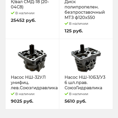
К/вал СМД-18 (20-
Диск
04С8)
полипропелен.
безпроставочный
В наличии
МТЗ ф120х550
25452 руб.
В наличии
125 руб.
Насос НШ-32УЛ
Насос НШ-10Б3/У3
унифиц.
6 шл.прав.
лев.Союзгидравлика
СоюзГидравлика
В наличии
В наличии
9025 руб.
5610 руб.