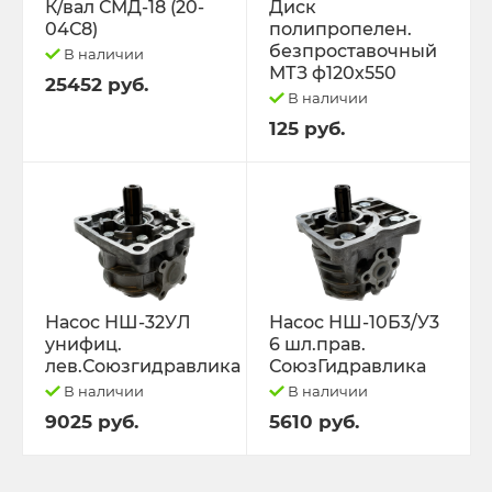
К/вал СМД-18 (20-
Диск
04С8)
полипропелен.
безпроставочный
В наличии
МТЗ ф120х550
25452 руб.
В наличии
125 руб.
Насос НШ-32УЛ
Насос НШ-10Б3/У3
унифиц.
6 шл.прав.
лев.Союзгидравлика
СоюзГидравлика
В наличии
В наличии
9025 руб.
5610 руб.