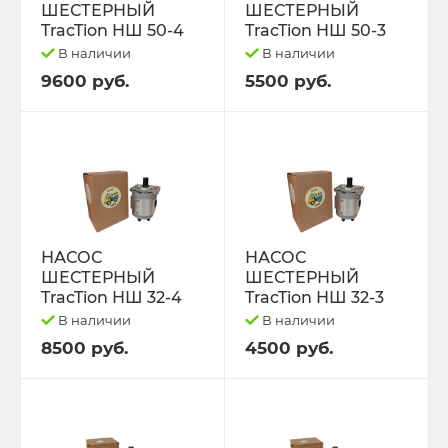
ПРИЦЕПЫ
ТО-28
ШЕСТЕРНЫЙ
ШЕСТЕРНЫЙ
TracTion НШ 50-4
TracTion НШ 50-3
ПРОКЛАДКИ ГОЛОВКИ БЛОКА
ТО-49
В наличии
В наличии
9600 руб.
5500 руб.
ПРОЧЕЕ, ИМПОРТ.
ЭЛКОНТ НАБОРЫ
ПУСКАЧИ,РЕДУКТОРА.
ЭО-2621 2626 3323 ЕК-14/18
РАДИАТОРЫ ОХЛАЖДЕНИЯ
ЮМЗ-6
РАСПРЕДЕЛИТЕЛИ
НАСОС
НАСОС
ЯМЗ-236,238,240
ШЕСТЕРНЫЙ
ШЕСТЕРНЫЙ
TracTion НШ 32-4
TracTion НШ 32-3
РАСПЫЛИТЕЛИ,шайбы медные.
ЯМЗ-236.238.240 Ярославль.
В наличии
В наличии
8500 руб.
4500 руб.
РЕЗИНА,диски.
РЕМКОМПЛЕКТЫ