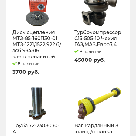
Диск сцепления
Турбокомпрессор
МТЗ-85-1601130-01
С15-505-10 Чехия
МТЗ-1221,1522,922 б/
ГАЗ,МАЗ,Евро3,4
асб.934316
В наличии
элепснонавитой
45000 руб.
В наличии
3700 руб.
Труба 72-2308030-
Вал карданный 8
А
шлиц./шпонка