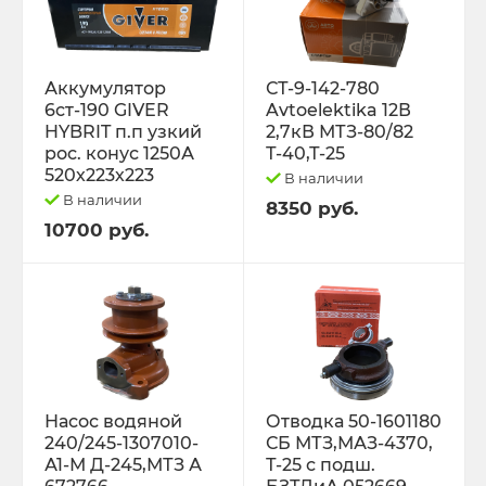
Трактор Т-70С
Аккумулятор
СТ-9-142-780
Трактор ЮМЗ-6
6ст-190 GIVER
Avtoelektika 12В
HYBRIT п.п узкий
2,7кВ МТЗ-80/82
ТУРБОКОМПРЕССОРЫ
рос. конус 1250А
Т-40,Т-25
520х223х223
В наличии
ФИЛЬТРА
В наличии
8350 руб.
10700 руб.
ФОРС., ПЛУНЖ. ПАРА ,КЛАП. ПАРА,
ПОМПЫ, НАСОС ПОДКА
ЭЛЕКТРООБОРУДОВАНИЕ
ЭО-3323, ЭО-2621 ПЭА-1 ТО-49,702,
ЕК-12,14, ДЭК-251
Насос водяной
Отводка 50-1601180
240/245-1307010-
СБ МТЗ,МАЗ-4370,
А1-М Д-245,МТЗ А
Т-25 с подш.