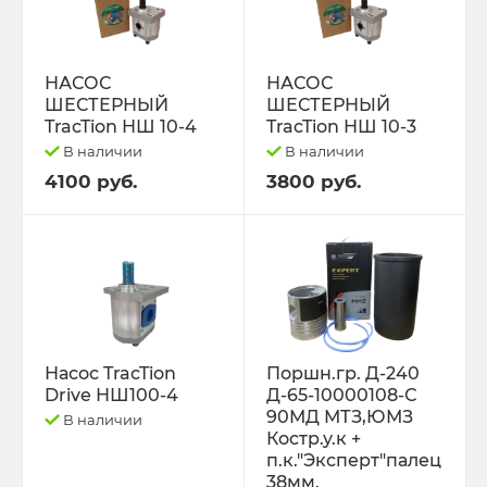
РЕМНИ
Свободный код
НАСОС
НАСОС
ШЕСТЕРНЫЙ
ШЕСТЕРНЫЙ
СЕЛЬХОЗ-МАШИНЫ
TracTion НШ 10-4
TracTion НШ 10-3
В наличии
В наличии
Спецпредложения
4100 руб.
3800 руб.
СТЁКЛА
ТО-49 , ТО-30. ТО-28
ТОПЛИВОПРОВОДЫ.
Насос TracTion
Поршн.гр. Д-240
Drive НШ100-4
Д-65-10000108-С
Трактор ДТ-175 (ВОЛГАРЬ). ВТ-100
90МД МТЗ,ЮМЗ
В наличии
Костр.у.к +
Трактор ДТ-75,Т-4,ТДТ-55 дв.А-41/01,
п.к."Эксперт"палец
38мм.
Д-440,СМД-18