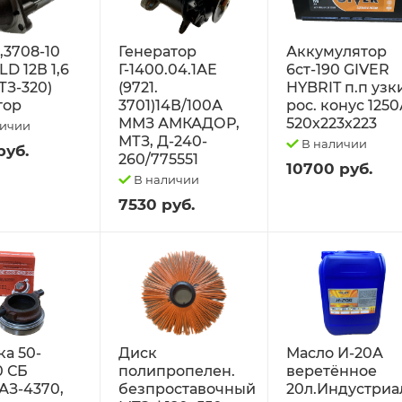
2,3708-10
Генератор
Аккумулятор
D 12В 1,6
Г-1400.04.1АЕ
6ст-190 GIVER
ТЗ-320)
(9721.
HYBRIT п.п узк
тор
3701)14В/100А
рос. конус 125
ММЗ АМКАДОР,
520х223х223
личии
МТЗ, Д-240-
В наличии
руб.
260/775551
10700 руб.
В наличии
7530 руб.
а 50-
Диск
Масло И-20А
0 СБ
полипропелен.
веретённое
АЗ-4370,
безпроставочный
20л.Индустриа