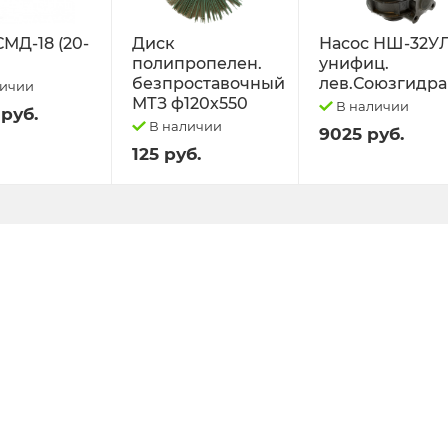
СМД-18 (20-
Диск
Насос НШ-32У
полипропелен.
унифиц.
безпроставочный
лев.Союзгидра
личии
МТЗ ф120х550
В наличии
 руб.
В наличии
9025 руб.
125 руб.