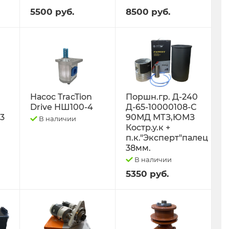
5500 руб.
8500 руб.
Насос TracTion
Поршн.гр. Д-240
Drive НШ100-4
Д-65-10000108-С
-3
90МД МТЗ,ЮМЗ
В наличии
Костр.у.к +
п.к."Эксперт"палец
38мм.
В наличии
5350 руб.