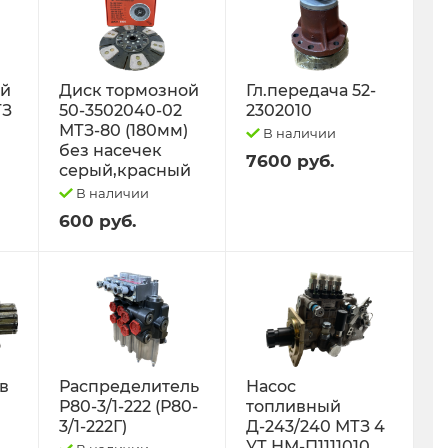
ый
Диск тормозной
Гл.передача 52-
ТЗ
50-3502040-02
2302010
МТЗ-80 (180мм)
В наличии
без насечек
7600 руб.
серый,красный
В наличии
600 руб.
 в
Распределитель
Насос
Р80-3/1-222 (Р80-
топливный
3/1-222Г)
Д-243/240 МТЗ 4
УТ НМ-П1111010