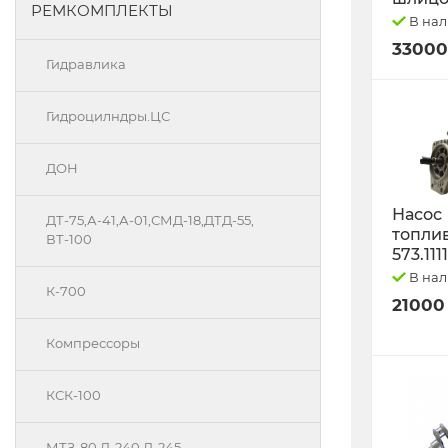
РЕМКОМПЛЕКТЫ
В на
33000
Гидравлика
Гидроцилндры.ЦС
ДОН
Насос
ДТ-75,А-41,А-01,СМД-18,ДТД-55,
топли
ВТ-100
573.111
В на
К-700
21000
Компрессоры
КСК-100
МТЗ-80 Д-240 Д-245