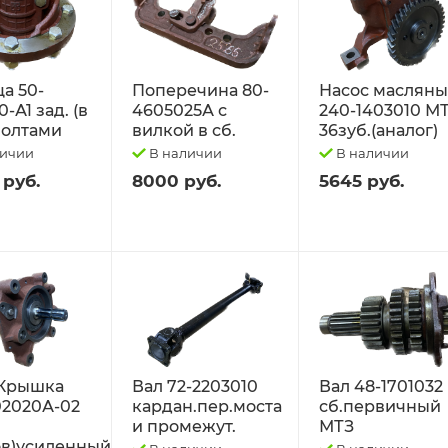
а 50-
Поперечина 80-
Насос маслян
-А1 зад. (в
4605025А с
240-1403010 М
 болтами
вилкой в сб.
36зуб.(аналог)
личии
В наличии
В наличии
 руб.
8000 руб.
5645 руб.
Крышка
Вал 72-2203010
Вал 48-1701032
02020А-02
кардан.пер.моста
сб.первичный
и промежут.
МТЗ
в)усиленный