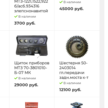
МТЗ-1221,1522,922
В наличии
б/асб.934316
45000 руб.
элепснонавитой
В наличии
3700 руб.
Щиток приборов
Шестерня 50-
МТЗ 70-3801010-
2403014
Б-07 МК
гл.передачи
задн.моста к-т
В наличии
В наличии
29000 руб.
12100 руб.