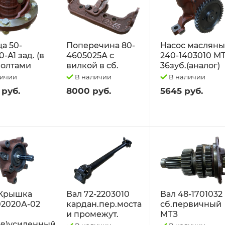
а 50-
Поперечина 80-
Насос маслян
-А1 зад. (в
4605025А с
240-1403010 М
 болтами
вилкой в сб.
36зуб.(аналог)
личии
В наличии
В наличии
 руб.
8000 руб.
5645 руб.
Крышка
Вал 72-2203010
Вал 48-1701032
02020А-02
кардан.пер.моста
сб.первичный
и промежут.
МТЗ
в)усиленный