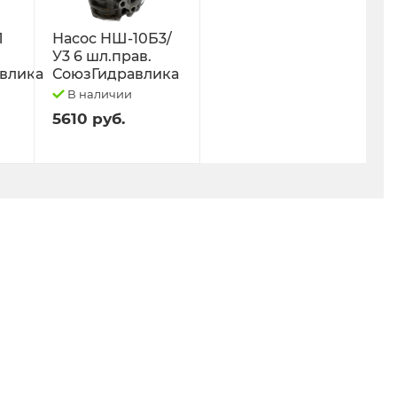
Л
Насос НШ-10Б3/
У3 6 шл.прав.
влика
СоюзГидравлика
В наличии
5610 руб.