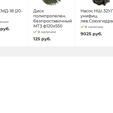
СМД-18 (20-
Диск
Насос НШ-32У
полипропелен.
унифиц.
безпроставочный
лев.Союзгидра
личии
МТЗ ф120х550
В наличии
 руб.
В наличии
9025 руб.
125 руб.