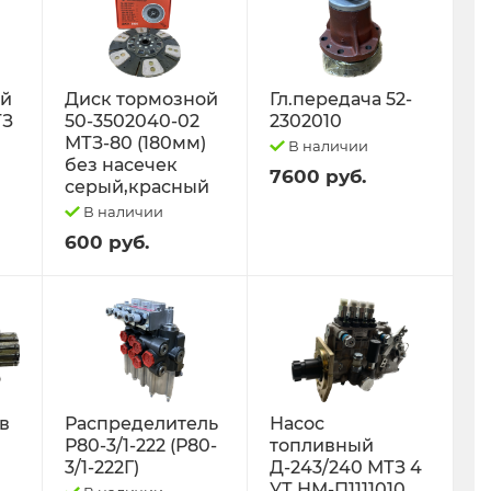
ый
Диск тормозной
Гл.передача 52-
ТЗ
50-3502040-02
2302010
МТЗ-80 (180мм)
В наличии
без насечек
7600 руб.
серый,красный
В наличии
600 руб.
 в
Распределитель
Насос
Р80-3/1-222 (Р80-
топливный
3/1-222Г)
Д-243/240 МТЗ 4
УТ НМ-П1111010