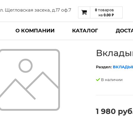
 ул. Щегловская засека, д.17 оф.7
0
товаров
0.00
Р
на
О КОМПАНИИ
КАТАЛОГ
ДОСТ
Вкладыш
Раздел:
ВКЛАДЫ
В наличии
1 980 руб