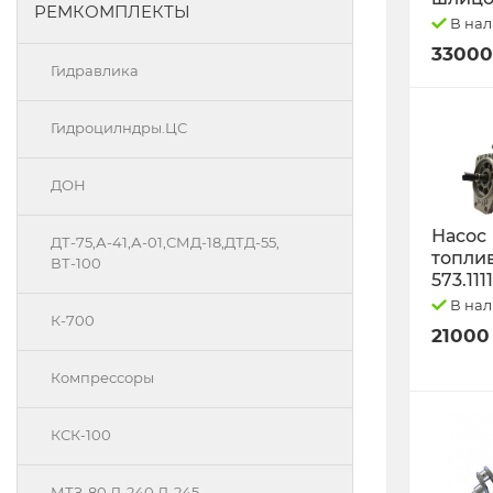
РЕМКОМПЛЕКТЫ
В на
33000
Гидравлика
Гидроцилндры.ЦС
ДОН
Насос
ДТ-75,А-41,А-01,СМД-18,ДТД-55,
топли
ВТ-100
573.111
В на
К-700
21000
Компрессоры
КСК-100
МТЗ-80 Д-240 Д-245