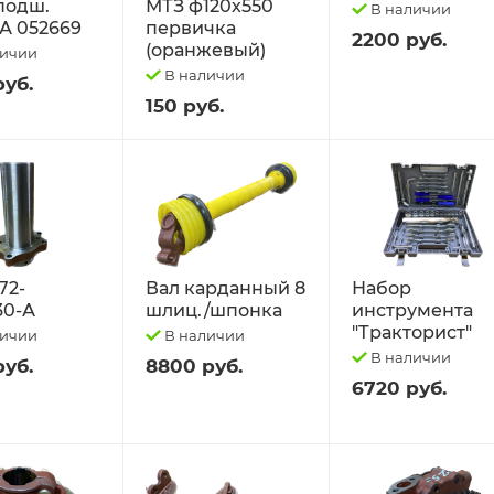
 подш.
МТЗ ф120х550
В наличии
А 052669
первичка
2200 руб.
(оранжевый)
личии
В наличии
руб.
150 руб.
72-
Вал карданный 8
Набор
30-А
шлиц./шпонка
инструмента
"Тракторист"
личии
В наличии
В наличии
руб.
8800 руб.
6720 руб.