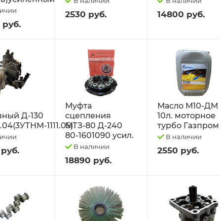
В наличии
В наличии
личии
2530 руб.
14800 руб.
 руб.
Муфта
Масло М10-ДМ
вный Д-130
сцепления
10л. моторное
1.04(3УТНМ-1111.05)
МТЗ-80 Д-240
турбо Газпром
80-1601090 усил.
личии
В наличии
В наличии
 руб.
2550 руб.
18890 руб.