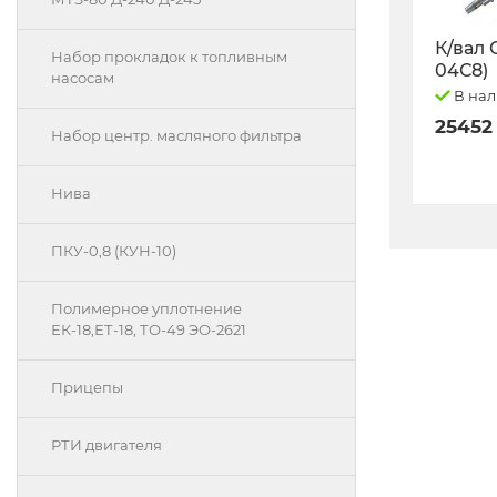
К/вал 
Набор прокладок к топливным
04С8)
насосам
В на
25452
Набор центр. масляного фильтра
Нива
ПКУ-0,8 (КУН-10)
Полимерное уплотнение
ЕК-18,ЕТ-18, ТО-49 ЭО-2621
Прицепы
РТИ двигателя