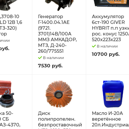
2,3708-10
Генератор
Аккумулятор
D 12В 1,6
Г-1400.04.1АЕ
6ст-190 GIVER
ТЗ-320)
(9721.
HYBRIT п.п узк
тор
3701)14В/100А
рос. конус 125
ММЗ АМКАДОР,
520х223х223
личии
МТЗ, Д-240-
В наличии
руб.
260/775551
10700 руб.
В наличии
7530 руб.
а 50-
Диск
Масло И-20А
0 СБ
полипропелен.
веретённое
АЗ-4370,
безпроставочный
20л.Индустриа