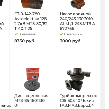
СТ-9-142-780
Насос водяной
Avtoelektika 12В
240/245-1307010-
ий
2,7кВ МТЗ-80/82
А1-М Д-245,МТЗ А
0А
Т-40,Т-25
672766
В наличии
В наличии
8350 руб.
3000 руб.
Диск сцепления
Турбокомпрессор
МТЗ-85-1601130-
С15-505-10 Чехия
льное
01
ГАЗ,МАЗ,Евро3,4