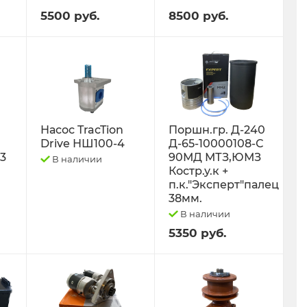
5500 руб.
8500 руб.
Насос TracTion
Поршн.гр. Д-240
Drive НШ100-4
Д-65-10000108-С
-3
90МД МТЗ,ЮМЗ
В наличии
Костр.у.к +
п.к."Эксперт"палец
38мм.
В наличии
5350 руб.