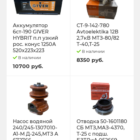
Трактор Т-70С
Аккумулятор
СТ-9-142-780
Трактор ЮМЗ-6
6ст-190 GIVER
Avtoelektika 12В
HYBRIT п.п узкий
2,7кВ МТЗ-80/82
ТУРБОКОМПРЕССОРЫ
рос. конус 1250А
Т-40,Т-25
520х223х223
В наличии
ФИЛЬТРА
В наличии
8350 руб.
10700 руб.
ФОРС., ПЛУНЖ. ПАРА ,КЛАП. ПАРА,
ПОМПЫ, НАСОС ПОДКА
ЭЛЕКТРООБОРУДОВАНИЕ
ЭО-3323, ЭО-2621 ПЭА-1 ТО-49,702,
ЕК-12,14, ДЭК-251
Насос водяной
Отводка 50-1601180
240/245-1307010-
СБ МТЗ,МАЗ-4370,
А1-М Д-245,МТЗ А
Т-25 с подш.