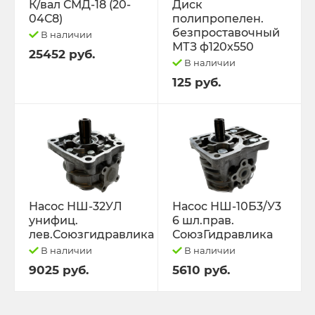
К/вал СМД-18 (20-
Диск
04С8)
полипропелен.
безпроставочный
В наличии
МТЗ ф120х550
25452 руб.
В наличии
125 руб.
Насос НШ-32УЛ
Насос НШ-10Б3/У3
унифиц.
6 шл.прав.
лев.Союзгидравлика
СоюзГидравлика
В наличии
В наличии
9025 руб.
5610 руб.