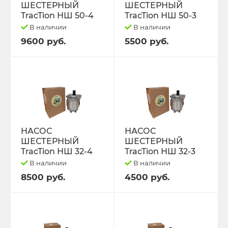
ПРИЦЕПЫ
ТО-28
ШЕСТЕРНЫЙ
ШЕСТЕРНЫЙ
TracTion НШ 50-4
TracTion НШ 50-3
ПРОКЛАДКИ ГОЛОВКИ БЛОКА
ТО-49
В наличии
В наличии
9600 руб.
5500 руб.
ПРОЧЕЕ, ИМПОРТ.
ЭЛКОНТ НАБОРЫ
ПУСКАЧИ,РЕДУКТОРА.
ЭО-2621 2626 3323 ЕК-14/18
РАДИАТОРЫ ОХЛАЖДЕНИЯ
ЮМЗ-6
РАСПРЕДЕЛИТЕЛИ
НАСОС
НАСОС
ЯМЗ-236,238,240
ШЕСТЕРНЫЙ
ШЕСТЕРНЫЙ
TracTion НШ 32-4
TracTion НШ 32-3
РАСПЫЛИТЕЛИ,шайбы медные.
ЯМЗ-236.238.240 Ярославль.
В наличии
В наличии
8500 руб.
4500 руб.
РЕЗИНА,диски.
РЕМКОМПЛЕКТЫ