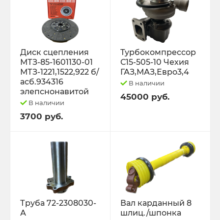
Диск сцепления
Турбокомпрессор
МТЗ-85-1601130-01
С15-505-10 Чехия
МТЗ-1221,1522,922 б/
ГАЗ,МАЗ,Евро3,4
асб.934316
В наличии
элепснонавитой
45000 руб.
В наличии
3700 руб.
Труба 72-2308030-
Вал карданный 8
А
шлиц./шпонка