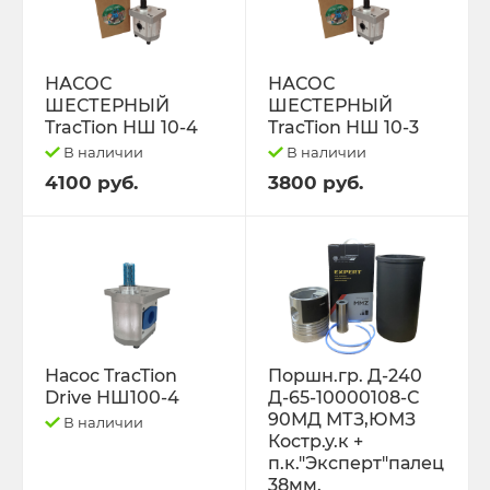
РЕМНИ
Свободный код
НАСОС
НАСОС
ШЕСТЕРНЫЙ
ШЕСТЕРНЫЙ
СЕЛЬХОЗ-МАШИНЫ
TracTion НШ 10-4
TracTion НШ 10-3
В наличии
В наличии
Спецпредложения
4100 руб.
3800 руб.
СТЁКЛА
ТО-49 , ТО-30. ТО-28
ТОПЛИВОПРОВОДЫ.
Насос TracTion
Поршн.гр. Д-240
Drive НШ100-4
Д-65-10000108-С
Трактор ДТ-175 (ВОЛГАРЬ). ВТ-100
90МД МТЗ,ЮМЗ
В наличии
Костр.у.к +
Трактор ДТ-75,Т-4,ТДТ-55 дв.А-41/01,
п.к."Эксперт"палец
38мм.
Д-440,СМД-18